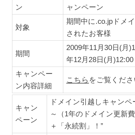
ン
ャンペーン
期間中に.co.jpド
アフィリエイト
対象
ブランド保護対策をかんたんに
されたお客様
ドメインモニタリング
2009年11月30日(月)18
バナー・テキスト広告などの掲載紹
期間
年12月28日(月)12:00
アフィリエイト（成果報酬型
キャンペー
こちら
をご覧くださ
その他
ン内容詳細
ドメイン引越しキャンペー
全Officeアプリが月額で使える
キャン
～（1年のドメイン更新
ペーン
Microsoft 365
＋「永続割」！”