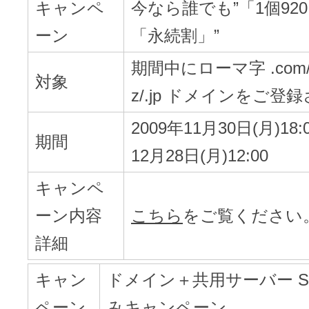
メンテナンスと障害情報のお知らせ
キャンペ
今なら誰でも”「1個92
メール配信システム
ーン
「永続割」”
メンテナンス・障害情報
ドメインでお小遣い稼ぎ
期間中にローマ字 .com/.net
対象
月869円～で配信し放題 販売促進
z/.jp ドメインをご
ドメインパーキング
得に！
お問い合わせ
2009年11月30日(月)18:
期間
メールマーケティング
12月28日(月)12:00
メール・電話・チャットはこ
キャンペ
メール転送/URL転送
ーン内容
こちら
をご覧ください
お名前.com 転送Plus
VPS
詳細
販売パートナー制度
キャン
ドメイン＋共用サーバー 
Linuxの運用に最適な仮想化環境を用
ペーン
みキャンペーン