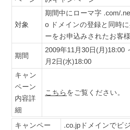
ドメインのセキュリティ診断を
VPS
ドメイン販売パートナー
期間中にローマ字 .com/.net/.or
お名前.comネットde診断
対象
o ドメインの登録と同時
API連携や後払いが可能なプログラム
ーをお申込みされたお客
※ 弊社が独自で調査したホスティングシェ
ています
販売パートナー制度
2009年11月30日(月)18:00 
メールアドレスを作成
期間
月2日(水)18:00
お名前メール
キャン
Domain ResellerProgram
ペーン
こちら
をご覧ください。
内容詳
API Integration,Bulk Discount
440万枚以上の電子証明書発行実績
細
Contact us
SSL証明書
キャンペー
.co.jpドメインで