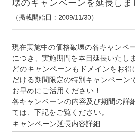
レンタルDNS/セカンダリDNS
壊のキャンペーンを延長しま
ことが可能です。
（掲載開始日：2009/11/30）
中古ドメインのSEO効果は？
DNS管理サービス
AIホームページパック
サーバー設定のご案内
ドメインの登録/更新/移管料金
設定ガイド一覧
現在実施中の価格破壊の各キャンペ
料金一覧
不要になったドメインを安全・簡単
につき、実施期間を本日延長いたし
WordPressテーマShop
どのキャンペーンもドメインをお得
あんしん廃止
だける期間限定の特別キャンペーン
不正利用の報告
お名前.comなら良質な有料WordPre
ドメイン
永久無料
（ドメインの
お早めにご活用ください！
こちら！）
販価格より安くご購入いただけます
SPAMや違法サイトの報告は
各キャンペーンの内容及び期間の詳
管理画面内での操作制限を可能に
ては、下記をご覧ください。
WordPressテーマShop
ドメイン × サーバー同時登録
キャンペーン延長内容詳細
ドメインプロテクション