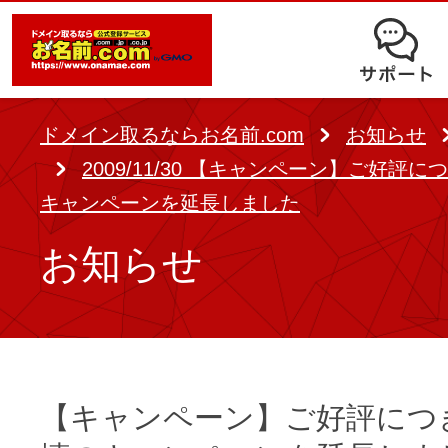
オークション
ドメイン移管
ドメインオプション
サポート
使いやすさと高機能の両立を実現
中古ドメインオークション
独自ドメイン＋サーバーが初期費用0
ドメイン登録者宛のメール転送も可
サービスに関するご不明点を解
る
ドメインの期限を更新する
ドメイン取るならお名前.com
お知らせ
Whois情報公開代行
SSLも無料でコストパフォーマンス
2009/11/30 【キャンペーン】ご好評
よくある質問
バックオーダー
ドメイン更新
キャンペーンを延長しました
レンタルサーバー
ヘルプ
ドメイン更新とは
お知らせ
.jpドメインバックオーダー
お持ちのドメインを売るなら
.com/.netドメインバックオ
AIホームページパック
ドメイン売買サービス
契約管理画面（お名前.com Navi）
登録者情報変更/ドメインの譲渡e
必要なのはアイディアだけ！ 専門知
【キャンペーン】ご好評につ
お名前.com Naviご利用ガイ
コラム
登録情報変更
も、AIにまかせてホームページを簡