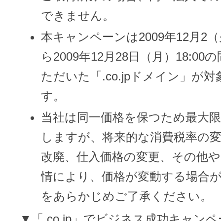
できません。
本キャンペーンは2009年12月2（火
アフィリエイト
ブランド保護対策をかんたんに
ら2009年12月28日（月）18:0
ただいた「.co.jpドメイン」が
ドメインモニタリング
バナー・テキスト広告などの掲載紹
す。
アフィリエイト（成果報酬型
当社は同一価格を保つため最大
その他
しますが、将来的な消費税率の
改廃、仕入価格の変更、その他
全Officeアプリが月額で使える
情により、価格が変動する場合
をあらかじめご了承ください。
Microsoft 365
▼「.co.jp」でビジネス成功キャン