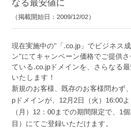
レンタルDNS/セカンダリDNS
なる最安値に
ことが可能です。
（掲載開始日：2009/12/02）
中古ドメインのSEO効果は？
DNS管理サービス
AIホームページパック
サーバー設定のご案内
ドメインの登録/更新/移管料金
設定ガイド一覧
現在実施中の"「.co.jp」でビジネ
料金一覧
不要になったドメインを安全・簡単
ン"にてキャンペーン価格でご提供
WordPressテーマShop
ている.co.jpドメインを、さらなる
あんしん廃止
いたします！
不正利用の報告
お名前.comなら良質な有料WordPre
ドメイン
永久無料
（ドメインの
新規のお客様、既存のお客様問わず、大人
こちら！）
販価格より安くご購入いただけます
SPAMや違法サイトの報告は
pドメインが、12月2日（火）16:00よ
管理画面内での操作制限を可能に
WordPressテーマShop
（月）12：00までの期間限定で、1個2
ドメイン × サーバー同時登録
ドメインプロテクション
目）にてご登録いただけます。