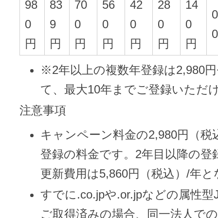
ドメインのセキュリティ診断を
98
83
70
56
42
28
14
VPS
0
ドメイン販売パートナー
0
9
0
0
0
0
0
お名前.comネットde診断
円
円
円
円
円
円
円
API連携や後払いが可能なプログラム
※ 弊社が独自で調査したホスティングシェ
※2年以上の複数年登録は2,980円+
ています
販売パートナー制度
て、最大10年までご登録いただ
メールアドレスを作成
注意事項
お名前メール
キャンペーン料金の2,980円（税
Domain ResellerProgram
登録の料金です。2年目以降の登
更新費用は5,860円（税込）/年
API Integration,Bulk Discount
440万枚以上の電子証明書発行実績
すでに.co.jpや.or.jpなどの属
Contact us
SSL証明書
ご取得済みの場合、同一法人で