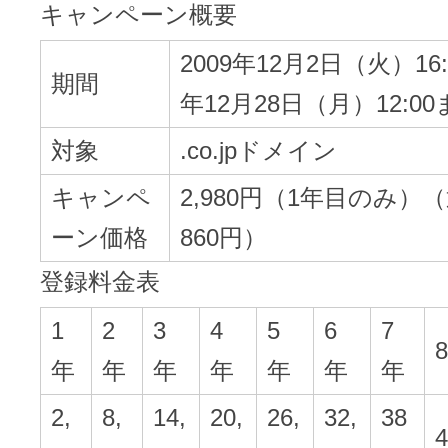
メンテナンスと障害情報のお知らせ
キャンペーン概要
メール配信システム
メンテナンス・障害情報
2009年12月2日（火）16:
期間
ドメインでお小遣い稼ぎ
年12月28日（月）12:0
月869円～で配信し放題 販売促進
対象
.co.jpドメイン
ドメインパーキング
得に！
お問い合わせ
キャンペ
2,980円（1年目のみ）
メールマーケティング
ーン価格
860円）
メール・電話・チャットはこ
メール転送/URL転送
登録料金表
1
2
3
4
5
6
7
お名前.com 転送Plus
VPS
年
年
年
年
年
年
年
販売パートナー制度
Linuxの運用に最適な仮想化環境を用
2,
8,
14,
20,
26,
32,
38
4