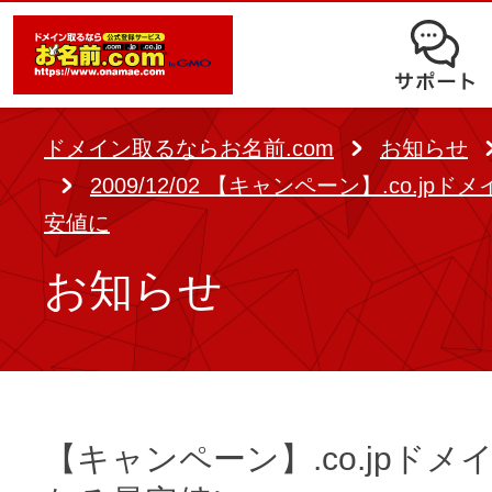
オークション
ドメイン移管
ドメインオプション
サポート
使いやすさと高機能の両立を実現
中古ドメインオークション
独自ドメイン＋サーバーが初期費用0
ドメイン登録者宛のメール転送も可
サービスに関するご不明点を解
る
ドメインの期限を更新する
ドメイン取るならお名前.com
お知らせ
Whois情報公開代行
SSLも無料でコストパフォーマンス
2009/12/02 【キャンペーン】.co.j
よくある質問
バックオーダー
ドメイン更新
安値に
レンタルサーバー
ヘルプ
ドメイン更新とは
お知らせ
.jpドメインバックオーダー
お持ちのドメインを売るなら
.com/.netドメインバックオ
AIホームページパック
ドメイン売買サービス
契約管理画面（お名前.com Navi）
登録者情報変更/ドメインの譲渡e
必要なのはアイディアだけ！ 専門知
【キャンペーン】.co.jpドメ
お名前.com Naviご利用ガイ
コラム
登録情報変更
も、AIにまかせてホームページを簡