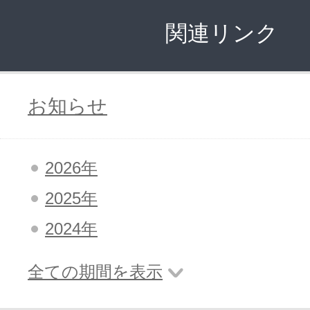
ドメインのセキュリティ診断を
VPS
ドメイン販売パートナー
関連リンク
お名前.comネットde診断
API連携や後払いが可能なプログラム
※ 弊社が独自で調査したホスティングシェ
お知らせ
ています
販売パートナー制度
メールアドレスを作成
2026年
お名前メール
Domain ResellerProgram
2025年
2024年
API Integration,Bulk Discount
440万枚以上の電子証明書発行実績
全ての期間を表示
Contact us
SSL証明書