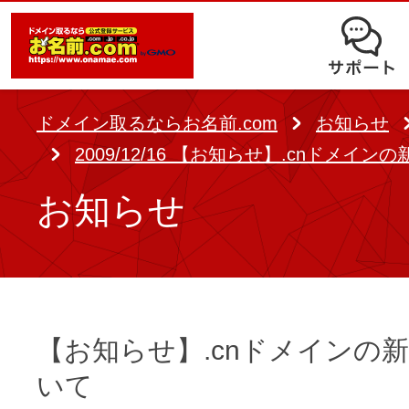
オークション
ドメイン移管
ドメインオプション
サポート
使いやすさと高機能の両立を実現
中古ドメインオークション
独自ドメイン＋サーバーが初期費用0
ドメイン登録者宛のメール転送も可
サービスに関するご不明点を解
る
ドメインの期限を更新する
ドメイン取るならお名前.com
お知らせ
Whois情報公開代行
SSLも無料でコストパフォーマンス
2009/12/16 【お知らせ】.cnドメイ
よくある質問
バックオーダー
ドメイン更新
レンタルサーバー
お知らせ
ヘルプ
ドメイン更新とは
.jpドメインバックオーダー
お持ちのドメインを売るなら
.com/.netドメインバックオ
AIホームページパック
ドメイン売買サービス
契約管理画面（お名前.com Navi）
登録者情報変更/ドメインの譲渡e
【お知らせ】.cnドメインの
必要なのはアイディアだけ！ 専門知
お名前.com Naviご利用ガイ
いて
コラム
登録情報変更
も、AIにまかせてホームページを簡