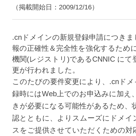
レンタルDNS/セカンダリDNS
（掲載開始日：2009/12/16）
ことが可能です。
中古ドメインのSEO効果は？
DNS管理サービス
AIホームページパック
サーバー設定のご案内
ドメインの登録/更新/移管料金
.cnドメインの新規登録申請につき
設定ガイド一覧
報の正確性＆完全性を強化するために、
料金一覧
不要になったドメインを安全・簡単
機関(レジストリ)であるCNNIC に
WordPressテーマShop
更が行われました。
あんしん廃止
このたびの要件変更により、.cnド
不正利用の報告
お名前.comなら良質な有料WordPre
ドメイン
永久無料
（ドメインの
録時にはWeb上でのお申込みに加え
こちら！）
販価格より安くご購入いただけます
SPAMや違法サイトの報告は
きが必要になる可能性があるため、
管理画面内での操作制限を可能に
WordPressテーマShop
認とともに、よりスムーズにドメイ
ドメイン × サーバー同時登録
ドメインプロテクション
スをご提供させていただくための対