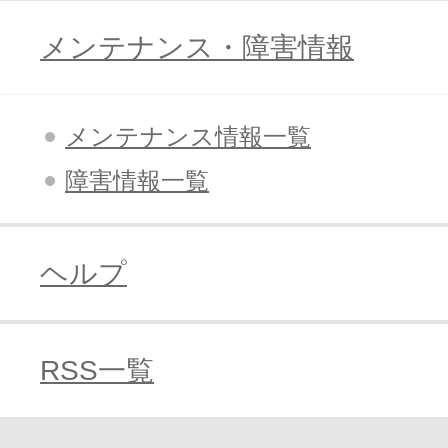
メンテナンス・障害情報
アフィリエイト
ブランド保護対策をかんたんに
メンテナンス情報一覧
ドメインモニタリング
バナー・テキスト広告などの掲載紹
障害情報一覧
アフィリエイト（成果報酬型
その他
ヘルプ
全Officeアプリが月額で使える
RSS一覧
Microsoft 365