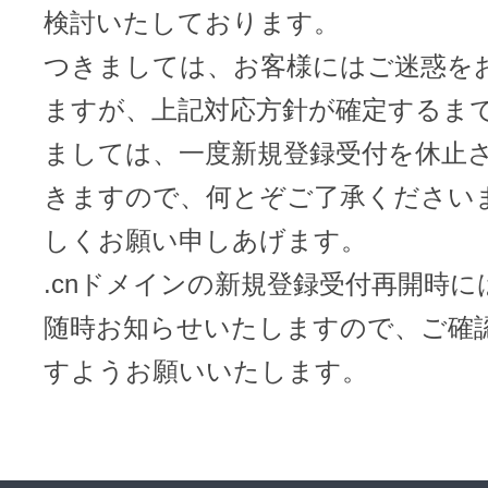
メンテナンスと障害情報のお知らせ
検討いたしております。
メール配信システム
つきましては、お客様にはご迷惑を
メンテナンス・障害情報
ドメインでお小遣い稼ぎ
ますが、上記対応方針が確定するま
月869円～で配信し放題 販売促進
ましては、一度新規登録受付を休止
ドメインパーキング
得に！
きますので、何とぞご了承ください
お問い合わせ
メールマーケティング
しくお願い申しあげます。
メール・電話・チャットはこ
.cnドメインの新規登録受付再開時に
メール転送/URL転送
随時お知らせいたしますので、ご確
お名前.com 転送Plus
VPS
すようお願いいたします。
販売パートナー制度
Linuxの運用に最適な仮想化環境を用