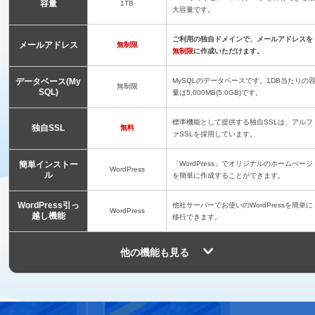
容量
1TB
大容量です。
ご利用の独自ドメインで、メールアドレスを
メールアドレス
無制限
無制限
に作成いただけます。
データベース(My
MySQLのデータベースです。1DB当たりの
無制限
SQL)
量は5,000MB(5.0GB)です。
標準機能として提供する独自SSLは、アルフ
独自SSL
無料
ァSSLを採用しています。
簡単インストー
「WordPress」でオリジナルのホームぺージ
WordPress
ル
を簡単に作成することができます。
WordPress引っ
他社サーバーでお使いのWordPressを簡単に
WordPress
越し機能
移行できます。
他の機能も見る