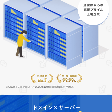
※Apache Benchによって2020年12月に5回計測した平均値。