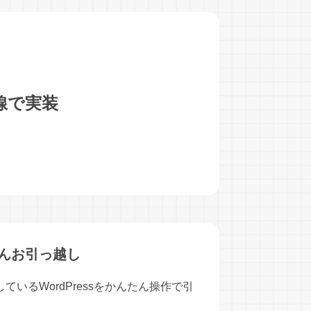
線で実装
んたんお引っ越し
いるWordPressをかんたん操作で引