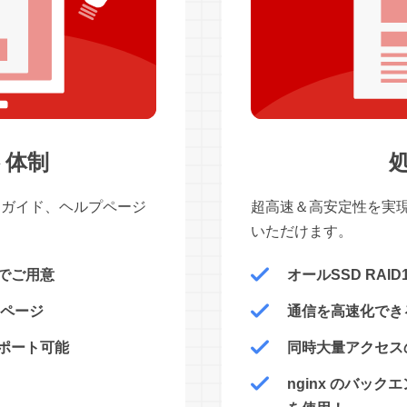
ト体制
処
、ガイド、ヘルプページ
超高速＆高安定性を実
いただけます。
でご用意
オールSSD RAID
トページ
通信を高速化できる
ポート可能
同時大量アクセスの
nginx のバックエン