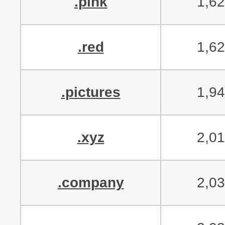
.pink
1,6
.red
1,6
.pictures
1,9
.xyz
2,0
.company
2,0