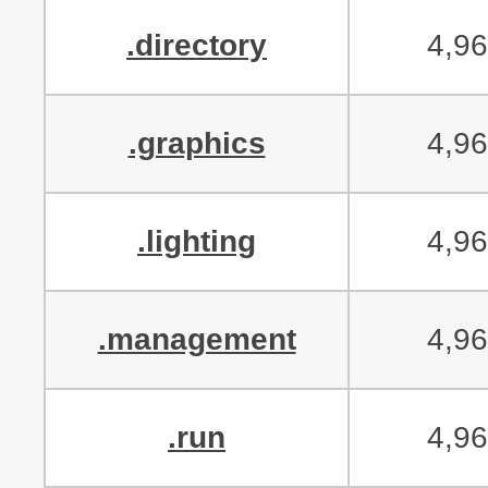
.directory
4,9
.graphics
4,9
.lighting
4,9
.management
4,9
.run
4,9