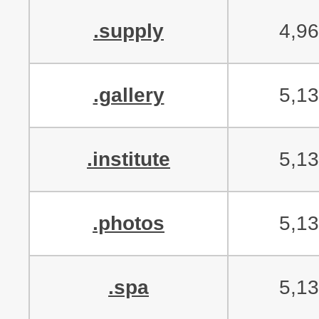
.supply
4,9
.gallery
5,1
.institute
5,1
.photos
5,1
.spa
5,1