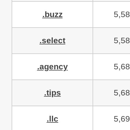
.buzz
5,5
.select
5,5
.agency
5,6
.tips
5,6
.llc
5,6