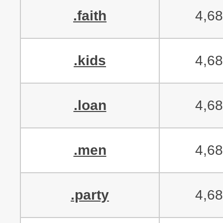
.faith
4,6
.kids
4,6
.loan
4,6
.men
4,6
.party
4,6