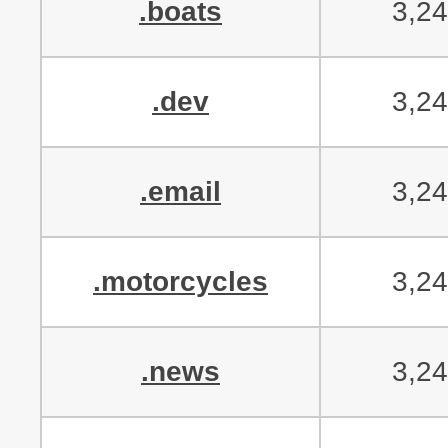
.boats
3,2
.dev
3,2
.email
3,2
.motorcycles
3,2
.news
3,2