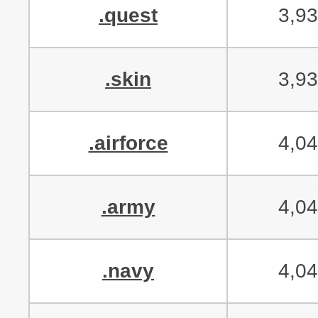
.quest
3,9
.skin
3,9
.airforce
4,0
.army
4,0
.navy
4,0