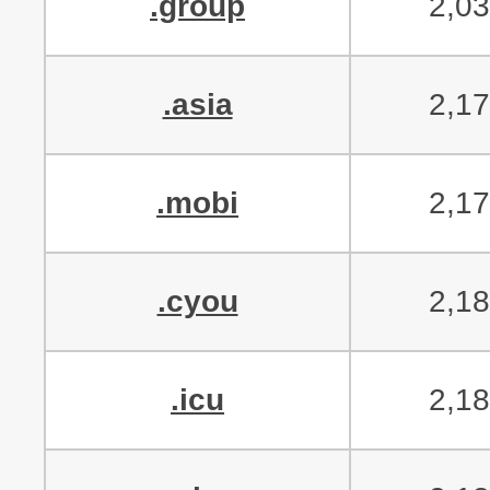
.group
2,0
.asia
2,1
.mobi
2,1
.cyou
2,1
.icu
2,1