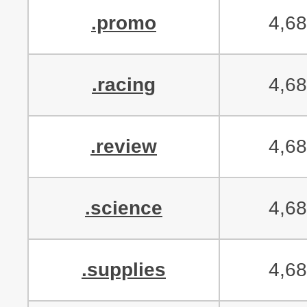
.promo
4,6
.racing
4,6
.review
4,6
.science
4,6
.supplies
4,6