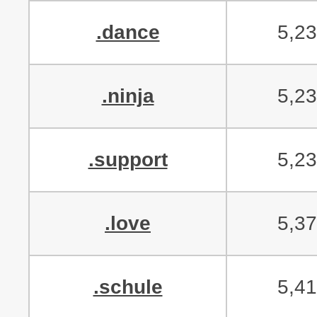
.dance
5,2
.ninja
5,2
.support
5,2
.love
5,3
.schule
5,4