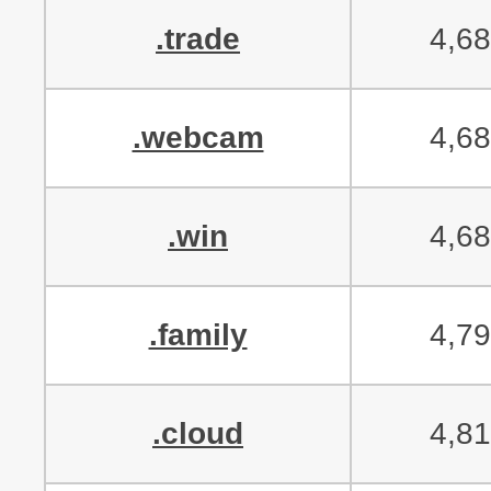
.trade
4,6
.webcam
4,6
.win
4,6
.family
4,7
.cloud
4,8