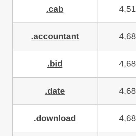
.cab
4,5
.accountant
4,6
.bid
4,6
.date
4,6
.download
4,6