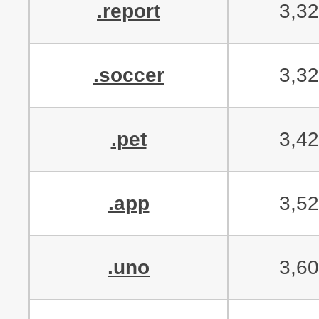
.report
3,3
.soccer
3,3
.pet
3,4
.app
3,5
.uno
3,6