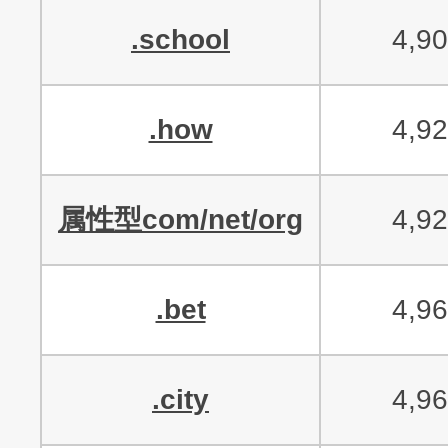
.school
4,9
.how
4,9
属性型com/net/org
4,9
.bet
4,9
.city
4,9