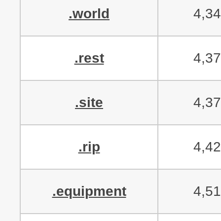
.world
4,3
.rest
4,3
.site
4,3
.rip
4,4
.equipment
4,5