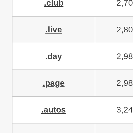
.club
2,7
.live
2,8
.day
2,9
.page
2,9
.autos
3,2