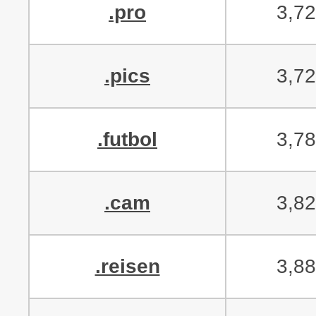
.pro
3,7
.pics
3,7
.futbol
3,7
.cam
3,8
.reisen
3,8