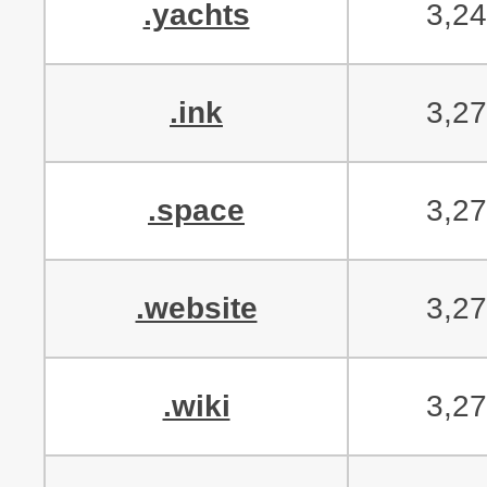
.yachts
3,2
.ink
3,2
.space
3,2
.website
3,2
.wiki
3,2