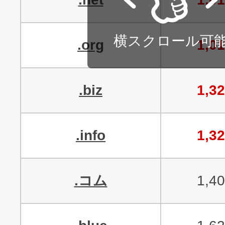
横スクロール可
.org
1,0
.biz
1,3
.info
1,3
.コム
1,4