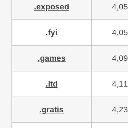
.exposed
4,0
.fyi
4,0
.games
4,0
.ltd
4,1
.gratis
4,2