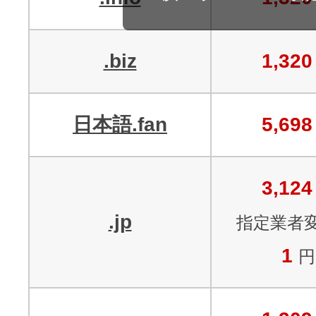
メンテナンスと障害情報のお知らせ
メール配信システム
メンテナンス・障害情報
.biz
1,320
ドメインでお小遣い稼ぎ
月869円～で配信し放題 販売促進
ドメインパーキング
得に！
日本語.fan
5,698
お問い合わせ
メールマーケティング
メール・電話・チャットはこ
3,124
メール転送/URL転送
.jp
指定業者
お名前.com 転送Plus
VPS
1
円
販売パートナー制度
Linuxの運用に最適な仮想化環境を用