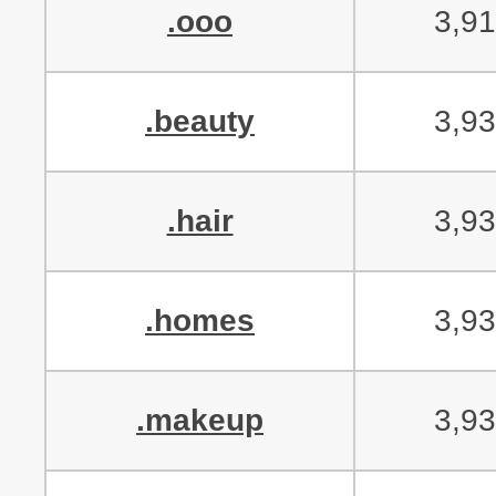
.ooo
3,9
.beauty
3,9
.hair
3,9
.homes
3,9
.makeup
3,9