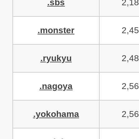
.sbs
2,1
.monster
2,4
.ryukyu
2,4
.nagoya
2,5
.yokohama
2,5