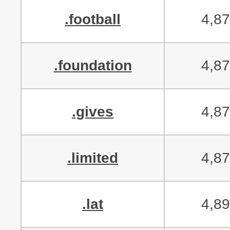
.football
4,8
.foundation
4,8
.gives
4,8
.limited
4,8
.lat
4,8