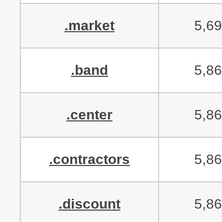
.market
5,6
.band
5,8
.center
5,8
.contractors
5,8
.discount
5,8