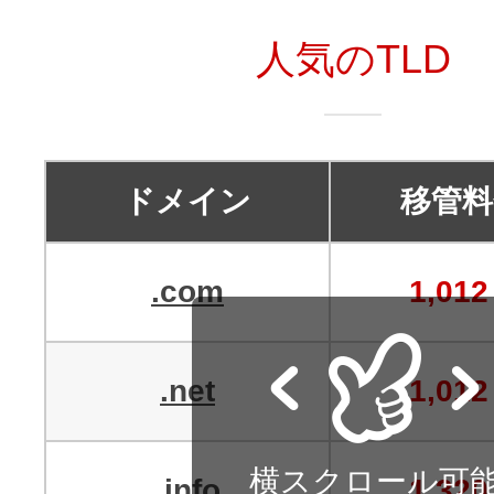
レンタルDNS/セカンダリDNS
ことが可能です。
人気のTLD
中古ドメインのSEO効果は？
DNS管理サービス
AIホームページパック
サーバー設定のご案内
ドメインの登録/更新/移管料金
設定ガイド一覧
料金一覧
ドメイン
移管料
不要になったドメインを安全・簡単
WordPressテーマShop
あんしん廃止
.com
1,012
不正利用の報告
お名前.comなら良質な有料WordPre
ドメイン
永久無料
（ドメインの
こちら！）
販価格より安くご購入いただけます
SPAMや違法サイトの報告は
.net
1,012
管理画面内での操作制限を可能に
WordPressテーマShop
ドメイン × サーバー同時登録
ドメインプロテクション
横スクロール可
.info
1,320