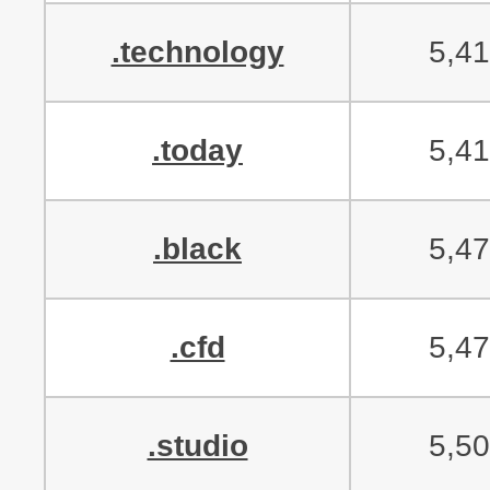
.technology
5,4
.today
5,4
.black
5,4
.cfd
5,4
.studio
5,5