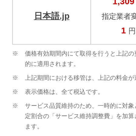
1,309
ドメインのセキュリティ診断を
VPS
ドメイン販売パートナー
日本語.jp
指定業者
お名前.comネットde診断
1
円
API連携や後払いが可能なプログラム
※ 弊社が独自で調査したホスティングシェ
ています
販売パートナー制度
※
価格有効期間内にて取得を行うと上記の
メールアドレスを作成
的に適用されます。
お名前メール
※
上記期間における移管は、上記の料金が
Domain ResellerProgram
※
表示価格は、全て税込です。
※
サービス品質維持のため、一時的に対象
API Integration,Bulk Discount
440万枚以上の電子証明書発行実績
定割合の「サービス維持調整費」を加算
Contact us
ます。
SSL証明書