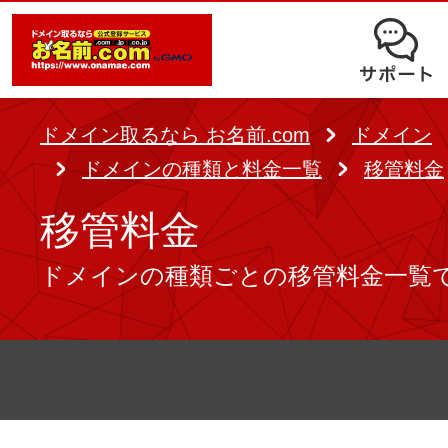
オークション
ドメイン移管
ドメインオプション
サポート
使いやすさと高機能の両立を実現
中古ドメインオークション
独自ドメイン＋サーバーが初期費用0
ドメイン登録者宛のメール転送も可
サービスに関するご不明点を解
る
ドメインの期限を更新する
ドメイン取るなら お名前.com
ドメイン
Whois情報公開代行
SSLも無料でコストパフォーマンス
ドメインの種類と料金一覧
移管料金
よくある質問
バックオーダー
ドメイン更新
レンタルサーバー
移管料金
ヘルプ
ドメイン更新とは
.jpドメインバックオーダー
お持ちのドメインを売るなら
ドメインの種類ごとの移管料金一覧
.com/.netドメインバックオ
AIホームページパック
ドメイン売買サービス
契約管理画面（お名前.com Navi）
登録者情報変更/ドメインの譲渡e
必要なのはアイディアだけ！ 専門知
お名前.com Naviご利用ガイ
コラム
登録情報変更
も、AIにまかせてホームページを簡