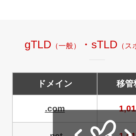
アフィリエイト
ブランド保護対策をかんたんに
gTLD
・sTLD
（一般）
（ス
ドメインモニタリング
バナー・テキスト広告などの掲載紹
アフィリエイト（成果報酬型
その他
ドメイン
移管
全Officeアプリが月額で使える
.com
1,0
Microsoft 365
.net
1,0