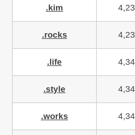
.kim
4,2
.rocks
4,2
.life
4,3
.style
4,3
.works
4,3