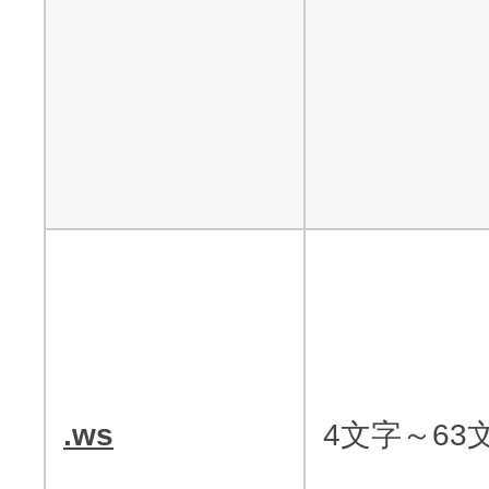
.ws
4文字～63