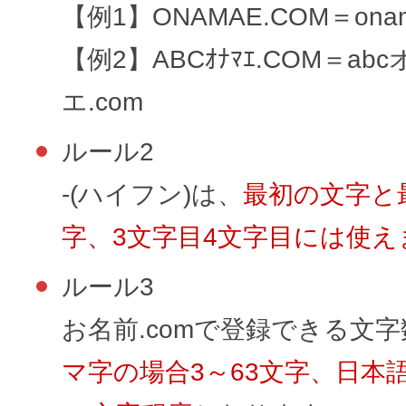
メンテナンスと障害情報のお知らせ
【例1】ONAMAE.COM＝onam
メール配信システム
メンテナンス・障害情報
【例2】ABCｵﾅﾏｴ.COM＝ab
ドメインでお小遣い稼ぎ
エ.com
月869円～で配信し放題 販売促進
ドメインパーキング
得に！
ルール2
お問い合わせ
-(ハイフン)は、
最初の文字と
メールマーケティング
メール・電話・チャットはこ
字、3文字目4文字目には使え
メール転送/URL転送
ルール3
お名前.com 転送Plus
VPS
お名前.comで登録できる文
販売パートナー制度
マ字の場合3～63文字、日本
Linuxの運用に最適な仮想化環境を用