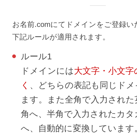
レンタルDNS/セカンダリDNS
ことが可能です。
中古ドメインのSEO効果は？
DNS管理サービス
お名前.comにてドメインをご登録
AIホームページパック
サーバー設定のご案内
ドメインの登録/更新/移管料金
下記ルールが適用されます。
設定ガイド一覧
料金一覧
不要になったドメインを安全・簡単
ルール1
WordPressテーマShop
ドメインには
大文字・小文字
あんしん廃止
不正利用の報告
く
、どちらの表記も同じドメ
お名前.comなら良質な有料WordPre
ドメイン
永久無料
（ドメインの
こちら！）
販価格より安くご購入いただけます
ます。また全角で入力された
SPAMや違法サイトの報告は
管理画面内での操作制限を可能に
角へ、半角で入力されたカタ
WordPressテーマShop
ドメイン × サーバー同時登録
へ、自動的に変換しています
ドメインプロテクション