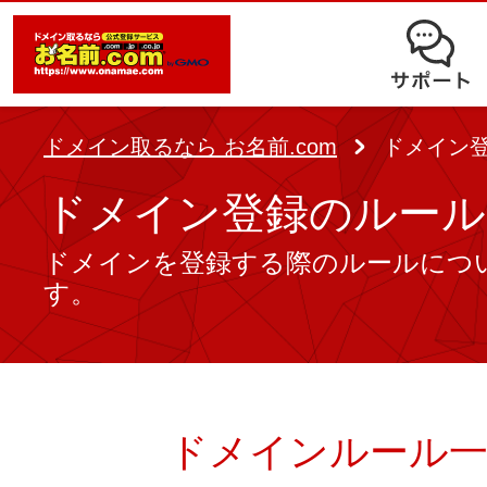
オークション
ドメイン移管
ドメインオプション
サポート
使いやすさと高機能の両立を実現
中古ドメインオークション
独自ドメイン＋サーバーが初期費用0
ドメイン登録者宛のメール転送も可
サービスに関するご不明点を解
る
ドメインの期限を更新する
ドメイン取るなら お名前.com
ドメイン
Whois情報公開代行
SSLも無料でコストパフォーマンス
よくある質問
ドメイン登録のルール
バックオーダー
ドメイン更新
レンタルサーバー
ヘルプ
ドメインを登録する際のルールにつ
ドメイン更新とは
.jpドメインバックオーダー
す。
お持ちのドメインを売るなら
.com/.netドメインバックオ
AIホームページパック
ドメイン売買サービス
契約管理画面（お名前.com Navi）
登録者情報変更/ドメインの譲渡e
必要なのはアイディアだけ！ 専門知
ドメインルール
お名前.com Naviご利用ガイ
コラム
登録情報変更
も、AIにまかせてホームページを簡