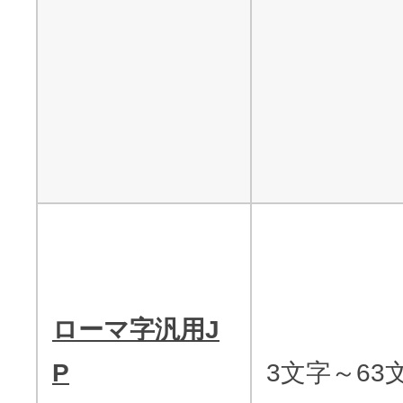
ローマ字汎用J
P
3文字～63