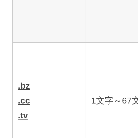
.bz
.cc
1文字～67
.tv