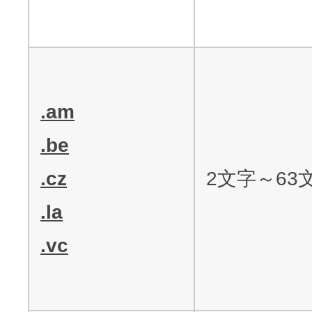
.am
.be
.cz
2文字～63
.la
.vc