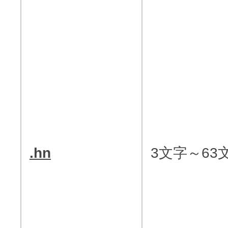
.hn
3文字～63