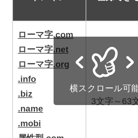
アフィリエイト
ブランド保護対策をかんたんに
ローマ字.com
ドメインモニタリング
ローマ字.net
バナー・テキスト広告などの掲載紹
ローマ字.org
アフィリエイト（成果報酬型
.info
その他
横スクロール可
.biz
3文字～63
全Officeアプリが月額で使える
.name
.mobi
Microsoft 365