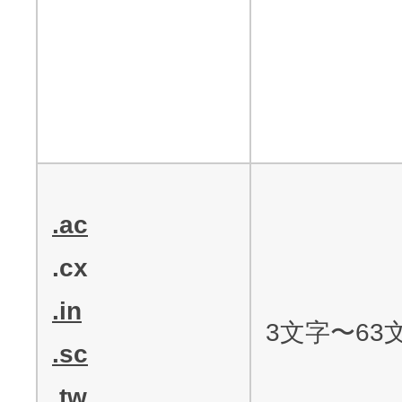
.ac
.cx
.in
3文字〜63
.sc
.tw