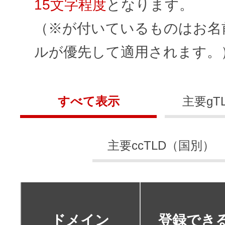
ドメインのセキュリティ診断を
15文字程度
となります。
VPS
ドメイン販売パートナー
（※が付いているものはお名前
お名前.comネットde診断
ルが優先して適用されます。
API連携や後払いが可能なプログラム
※ 弊社が独自で調査したホスティングシェ
ています
販売パートナー制度
メールアドレスを作成
すべて表示
主要gT
お名前メール
Domain ResellerProgram
主要ccTLD（国別）
API Integration,Bulk Discount
440万枚以上の電子証明書発行実績
Contact us
SSL証明書
ドメイン
登録でき