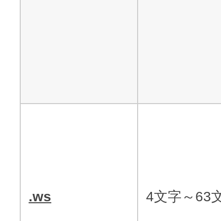
.ws
4文字～63