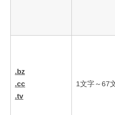
.bz
.cc
1文字～67
.tv