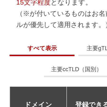
ドメインのセキュリティ診断を
15文字程度
となります。
VPS
ドメイン販売パートナー
（※が付いているものはお名前
お名前.comネットde診断
ルが優先して適用されます。
API連携や後払いが可能なプログラム
※ 弊社が独自で調査したホスティングシェ
ています
販売パートナー制度
メールアドレスを作成
すべて表示
主要gT
お名前メール
Domain ResellerProgram
主要ccTLD（国別）
API Integration,Bulk Discount
440万枚以上の電子証明書発行実績
Contact us
SSL証明書
ドメイン
登録でき