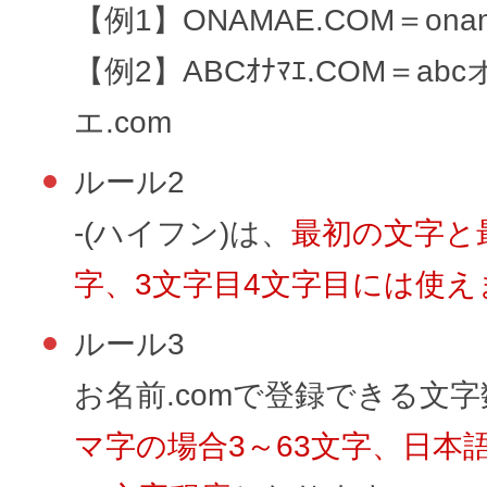
メンテナンスと障害情報のお知らせ
【例1】ONAMAE.COM＝onam
メール配信システム
メンテナンス・障害情報
【例2】ABCｵﾅﾏｴ.COM＝ab
ドメインでお小遣い稼ぎ
エ.com
月869円～で配信し放題 販売促進
ドメインパーキング
得に！
ルール2
お問い合わせ
-(ハイフン)は、
最初の文字と
メールマーケティング
メール・電話・チャットはこ
字、3文字目4文字目には使え
メール転送/URL転送
ルール3
お名前.com 転送Plus
VPS
お名前.comで登録できる文
販売パートナー制度
マ字の場合3～63文字、日本
Linuxの運用に最適な仮想化環境を用