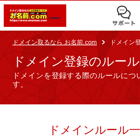
オークション
ドメイン移管
ドメインオプション
サポート
使いやすさと高機能の両立を実現
中古ドメインオークション
独自ドメイン＋サーバーが初期費用0
ドメイン登録者宛のメール転送も可
サービスに関するご不明点を解
る
ドメインの期限を更新する
ドメイン取るなら お名前.com
ドメイン
Whois情報公開代行
SSLも無料でコストパフォーマンス
よくある質問
ドメイン登録のルール
バックオーダー
ドメイン更新
レンタルサーバー
ヘルプ
ドメインを登録する際のルールにつ
ドメイン更新とは
.jpドメインバックオーダー
す。
お持ちのドメインを売るなら
.com/.netドメインバックオ
AIホームページパック
ドメイン売買サービス
契約管理画面（お名前.com Navi）
登録者情報変更/ドメインの譲渡e
必要なのはアイディアだけ！ 専門知
ドメインルール
お名前.com Naviご利用ガイ
コラム
登録情報変更
も、AIにまかせてホームページを簡