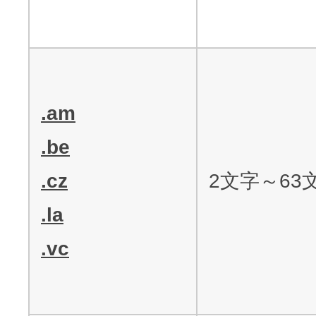
.am
.be
.cz
2文字～63
.la
.vc