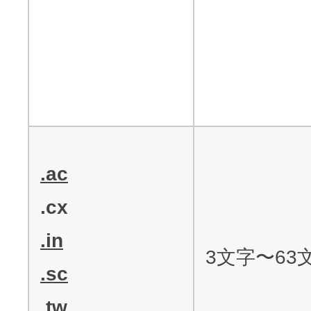
.ac
.cx
.in
3文字〜63
.sc
.tw