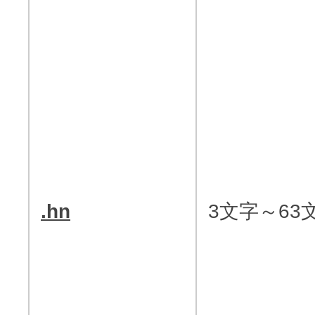
.hn
3文字～63