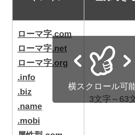
アフィリエイト
ブランド保護対策をかんたんに
ローマ字.com
ドメインモニタリング
ローマ字.net
バナー・テキスト広告などの掲載紹
ローマ字.org
アフィリエイト（成果報酬型
.info
その他
横スクロール可
.biz
3文字～63
全Officeアプリが月額で使える
.name
.mobi
Microsoft 365