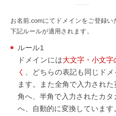
レンタルDNS/セカンダリDNS
ことが可能です。
中古ドメインのSEO効果は？
DNS管理サービス
お名前.comにてドメインをご登録
AIホームページパック
サーバー設定のご案内
ドメインの登録/更新/移管料金
下記ルールが適用されます。
設定ガイド一覧
料金一覧
不要になったドメインを安全・簡単
ルール1
WordPressテーマShop
ドメインには
大文字・小文字
あんしん廃止
不正利用の報告
く
、どちらの表記も同じドメ
お名前.comなら良質な有料WordPre
ドメイン
永久無料
（ドメインの
こちら！）
販価格より安くご購入いただけます
ます。また全角で入力された
SPAMや違法サイトの報告は
管理画面内での操作制限を可能に
角へ、半角で入力されたカタ
WordPressテーマShop
ドメイン × サーバー同時登録
へ、自動的に変換しています
ドメインプロテクション