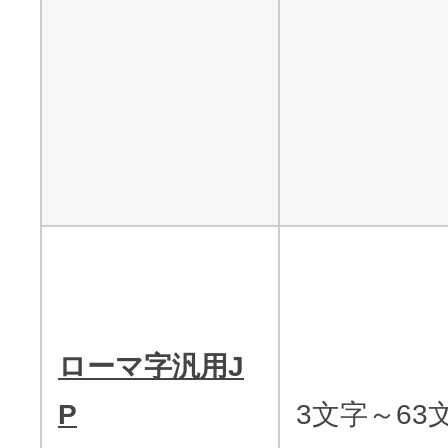
ローマ字汎用J
P
3文字～63