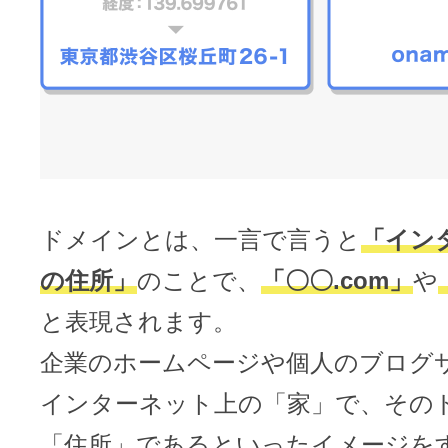
メンテナンスと障害情報のお知らせ
メール配信システム
メンテナンス・障害情報
ドメインでお小遣い稼ぎ
月869円～で配信し放題 販売促進
ドメインパーキング
得に！
お問い合わせ
メールマーケティング
ドメインとは、一言で言うと
「イン
メール・電話・チャットはこ
メール転送/URL転送
の住所」
のことで、
「〇〇.com」
や
と表現されます。
お名前.com 転送Plus
VPS
企業のホームページや個人のブログ
販売パートナー制度
インターネット上の「家」で、その
Linuxの運用に最適な仮想化環境を用
「住所」であるといったイメージを