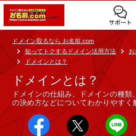
オークション
ドメイン移管
ドメインオプション
サポート
使いやすさと高機能の両立を実現
中古ドメインオークション
独自ドメイン＋サーバーが初期費用0
ドメイン登録者宛のメール転送も可
サービスに関するご不明点を解
る
ドメインの期限を更新する
ドメイン取るなら お名前.com
Whois情報公開代行
SSLも無料でコストパフォーマンス
知ってトクするドメイン活用方法
お
よくある質問
バックオーダー
ドメイン更新
ドメインとは？
レンタルサーバー
ヘルプ
ドメイン更新とは
ドメインとは？
.jpドメインバックオーダー
お持ちのドメインを売るなら
ドメインの仕組み、ドメインの種類
.com/.netドメインバックオ
AIホームページパック
ドメイン売買サービス
の決め方などについてわかりやすく
契約管理画面（お名前.com Navi）
登録者情報変更/ドメインの譲渡e
必要なのはアイディアだけ！ 専門知
お名前.com Naviご利用ガイ
コラム
登録情報変更
も、AIにまかせてホームページを簡