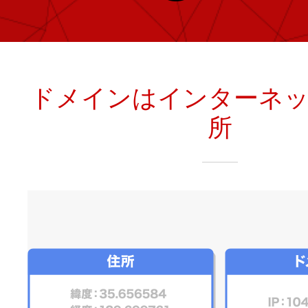
レンタルDNS/セカンダリDNS
ことが可能です。
中古ドメインのSEO効果は？
DNS管理サービス
AIホームページパック
サーバー設定のご案内
ドメインの登録/更新/移管料金
ドメインはインターネ
設定ガイド一覧
料金一覧
所
不要になったドメインを安全・簡単
WordPressテーマShop
あんしん廃止
不正利用の報告
お名前.comなら良質な有料WordPre
ドメイン
永久無料
（ドメインの
こちら！）
販価格より安くご購入いただけます
SPAMや違法サイトの報告は
管理画面内での操作制限を可能に
WordPressテーマShop
ドメイン × サーバー同時登録
ドメインプロテクション