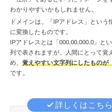
ドメインのセキュリティ診断を
VPS
ドメイン販売パートナー
わかりやすいかもしれません。
お名前.comネットde診断
ドメインは、「IPアドレス」という
API連携や後払いが可能なプログラム
に変換したものです。
※ 弊社が独自で調査したホスティングシェ
ています
販売パートナー制度
IPアドレスとは「000.00.000.0」
メールアドレスを作成
列で表されますが、人間にとって覚
お名前メール
め、
覚えやすい文字列にしたものが
Domain ResellerProgram
です。
API Integration,Bulk Discount
440万枚以上の電子証明書発行実績
詳しくはこち
Contact us
SSL証明書