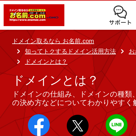
オークション
ドメイン移管
ドメインオプション
サポート
使いやすさと高機能の両立を実現
中古ドメインオークション
独自ドメイン＋サーバーが初期費用0
ドメイン登録者宛のメール転送も可
サービスに関するご不明点を解
る
ドメインの期限を更新する
ドメイン取るなら お名前.com
Whois情報公開代行
SSLも無料でコストパフォーマンス
知ってトクするドメイン活用方法
お
よくある質問
バックオーダー
ドメイン更新
ドメインとは？
レンタルサーバー
ヘルプ
ドメイン更新とは
ドメインとは？
.jpドメインバックオーダー
お持ちのドメインを売るなら
ドメインの仕組み、ドメインの種類
.com/.netドメインバックオ
AIホームページパック
ドメイン売買サービス
の決め方などについてわかりやすく
契約管理画面（お名前.com Navi）
登録者情報変更/ドメインの譲渡e
必要なのはアイディアだけ！ 専門知
お名前.com Naviご利用ガイ
コラム
登録情報変更
も、AIにまかせてホームページを簡