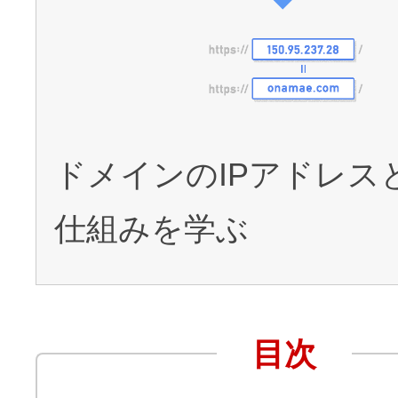
アフィリエイト
ブランド保護対策をかんたんに
ドメインモニタリング
バナー・テキスト広告などの掲載紹
ドメインのIPアドレス
アフィリエイト（成果報酬型
仕組みを学ぶ
その他
全Officeアプリが月額で使える
目次
Microsoft 365