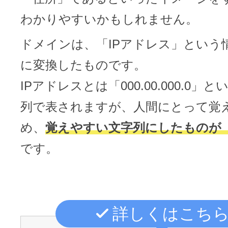
ドメインのセキュリティ診断を
VPS
ドメイン販売パートナー
わかりやすいかもしれません。
お名前.comネットde診断
ドメインは、「IPアドレス」という
API連携や後払いが可能なプログラム
に変換したものです。
※ 弊社が独自で調査したホスティングシェ
ています
販売パートナー制度
IPアドレスとは「000.00.000.0」
メールアドレスを作成
列で表されますが、人間にとって覚
お名前メール
め、
覚えやすい文字列にしたものが
Domain ResellerProgram
です。
API Integration,Bulk Discount
440万枚以上の電子証明書発行実績
詳しくはこち
Contact us
SSL証明書