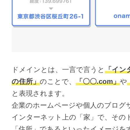
メンテナンスと障害情報のお知らせ
メール配信システム
メンテナンス・障害情報
ドメインでお小遣い稼ぎ
月869円～で配信し放題 販売促進
ドメインパーキング
得に！
お問い合わせ
メールマーケティング
ドメインとは、一言で言うと
「イン
メール・電話・チャットはこ
メール転送/URL転送
の住所」
のことで、
「〇〇.com」
や
と表現されます。
お名前.com 転送Plus
VPS
企業のホームページや個人のブログ
販売パートナー制度
インターネット上の「家」で、その
Linuxの運用に最適な仮想化環境を用
「住所」であるといったイメージを