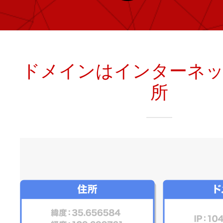
レンタルDNS/セカンダリDNS
ことが可能です。
中古ドメインのSEO効果は？
DNS管理サービス
AIホームページパック
サーバー設定のご案内
ドメインの登録/更新/移管料金
ドメインはインターネ
設定ガイド一覧
料金一覧
所
不要になったドメインを安全・簡単
WordPressテーマShop
あんしん廃止
不正利用の報告
お名前.comなら良質な有料WordPre
ドメイン
永久無料
（ドメインの
こちら！）
販価格より安くご購入いただけます
SPAMや違法サイトの報告は
管理画面内での操作制限を可能に
WordPressテーマShop
ドメイン × サーバー同時登録
ドメインプロテクション