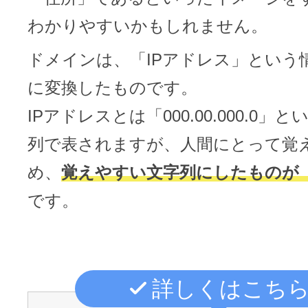
ドメインのセキュリティ診断を
VPS
ドメイン販売パートナー
わかりやすいかもしれません。
お名前.comネットde診断
ドメインは、「IPアドレス」という
API連携や後払いが可能なプログラム
に変換したものです。
※ 弊社が独自で調査したホスティングシェ
ています
販売パートナー制度
IPアドレスとは「000.00.000.0」
メールアドレスを作成
列で表されますが、人間にとって覚
お名前メール
め、
覚えやすい文字列にしたものが
Domain ResellerProgram
です。
API Integration,Bulk Discount
440万枚以上の電子証明書発行実績
詳しくはこち
Contact us
SSL証明書