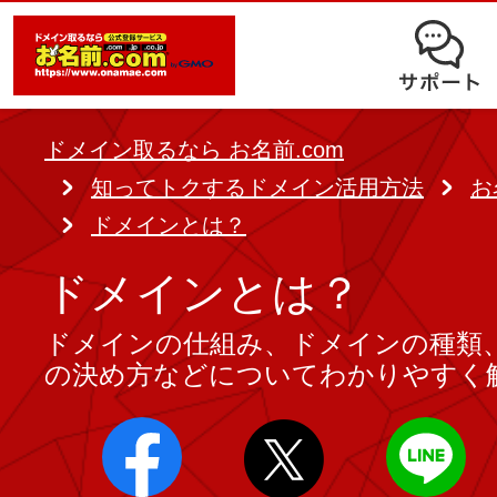
オークション
ドメイン移管
ドメインオプション
サポート
使いやすさと高機能の両立を実現
中古ドメインオークション
独自ドメイン＋サーバーが初期費用0
ドメイン登録者宛のメール転送も可
サービスに関するご不明点を解
る
ドメインの期限を更新する
ドメイン取るなら お名前.com
Whois情報公開代行
SSLも無料でコストパフォーマンス
知ってトクするドメイン活用方法
お
よくある質問
バックオーダー
ドメイン更新
ドメインとは？
レンタルサーバー
ヘルプ
ドメイン更新とは
ドメインとは？
.jpドメインバックオーダー
お持ちのドメインを売るなら
ドメインの仕組み、ドメインの種類
.com/.netドメインバックオ
AIホームページパック
ドメイン売買サービス
の決め方などについてわかりやすく
契約管理画面（お名前.com Navi）
登録者情報変更/ドメインの譲渡e
必要なのはアイディアだけ！ 専門知
お名前.com Naviご利用ガイ
コラム
登録情報変更
も、AIにまかせてホームページを簡