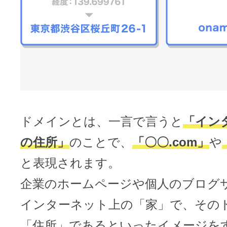
メンテナンスと障害情報のお知らせ
メール配信システム
メンテナンス・障害情報
ドメインでお小遣い稼ぎ
月869円～で配信し放題 販売促進
ドメインパーキング
得に！
お問い合わせ
メールマーケティング
ドメインとは、一言で言うと
「イン
メール・電話・チャットはこ
メール転送/URL転送
の住所」
のことで、
「〇〇.com」
や
と表現されます。
お名前.com 転送Plus
VPS
企業のホームページや個人のブログ
販売パートナー制度
インターネット上の「家」で、その
Linuxの運用に最適な仮想化環境を用
「住所」であるといったイメージを