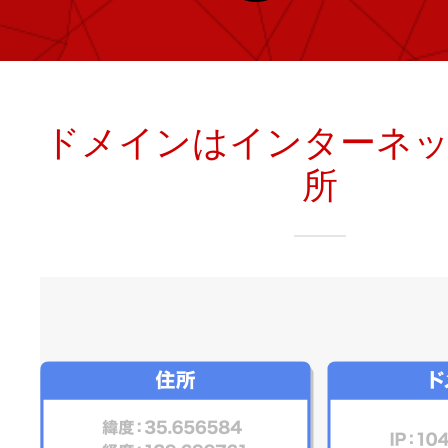
レンタルDNS/セカンダリDNS
ことが可能です。
中古ドメインのSEO効果は？
DNS管理サービス
AIホームページパック
サーバー設定のご案内
ドメインの登録/更新/移管料金
ドメインはインターネ
設定ガイド一覧
料金一覧
所
不要になったドメインを安全・簡単
WordPressテーマShop
あんしん廃止
不正利用の報告
お名前.comなら良質な有料WordPre
ドメイン
永久無料
（ドメインの
こちら！）
販価格より安くご購入いただけます
SPAMや違法サイトの報告は
管理画面内での操作制限を可能に
WordPressテーマShop
ドメイン × サーバー同時登録
ドメインプロテクション