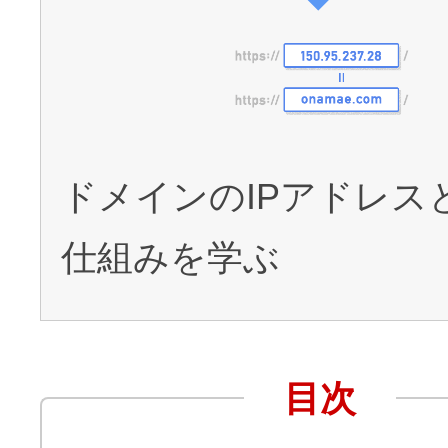
アフィリエイト
ブランド保護対策をかんたんに
ドメインモニタリング
バナー・テキスト広告などの掲載紹
ドメインのIPアドレス
アフィリエイト（成果報酬型
仕組みを学ぶ
その他
全Officeアプリが月額で使える
目次
Microsoft 365