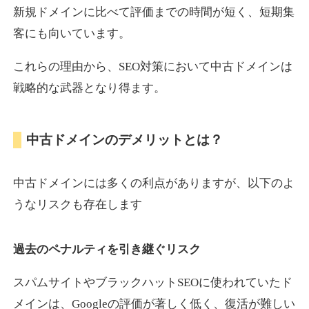
新規ドメインに比べて評価までの時間が短く、短期集
客にも向いています。
motokari.jp
これらの理由から、SEO対策において中古ドメインは
エンターテイメント
ジャンル
戦略的な武器となり得ます。
35
DA
947
21年
外部リンク数
ドメイン年齢
3,300円
入札 2件
中古ドメインのデメリットとは？
詳細を見る
中古ドメインには多くの利点がありますが、以下のよ
uho2.com
うなリスクも存在します
通販
ジャンル
過去のペナルティを引き継ぐリスク
35
DA
282
12年
外部リンク数
ドメイン年齢
10,800円
入札 0件
スパムサイトやブラックハットSEOに使われていたド
メインは、Googleの評価が著しく低く、復活が難しい
詳細を見る