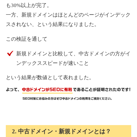
も30%以上が完了。
一方、新規ドメインはほとんどのページがインデック
express-soft.com
スされない、という結果になりました。
その他
ジャンル
この検証を通して
38
DA
919
26年
外部リンク数
ドメイン年齢
新規ドメインと比較して、中古ドメインの方がイ
10,800円
入札 0件
ンデックススピードが速いこと
詳細を見る
という結果が数値として表れました。
fukuoka-marathon.com
その他
ジャンル
38
DA
662
19年
外部リンク数
ドメイン年齢
10,800円
入札 0件
2. 中古ドメイン・新規ドメインとは？
詳細を見る