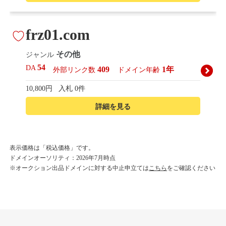
frz01.com
その他
ジャンル
54
DA
409
1年
外部リンク数
ドメイン年齢
10,800円
入札 0件
詳細を見る
korean-beautyshop.com
表示価格は「税込価格」です。
ドメインオーソリティ：2026年7月時点
その他
ジャンル
※オークション出品ドメインに対する中止申立ては
こちら
をご確認ください
54
DA
493
1年
外部リンク数
ドメイン年齢
10,800円
入札 0件
詳細を見る