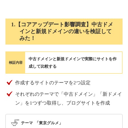
holocardstrategy.jp
1.【コアアップデート影響調査】中古ドメ
インと新規ドメインの違いを検証して
趣味
ジャンル
みた！
40
DA
702
2年
外部リンク数
ドメイン年齢
3,300円
入札 3件
中古ドメインと新規ドメインで実際にサイトを作
詳細を見る
検証内容
成して比較する
suka-jp.com
作成するサイトのテーマを2つ設定
それぞれのテーマで「中古ドメイン」「新ドメイ
その他
ジャンル
40
ン」を1つずつ取得し、ブログサイトを作成
DA
2518
1年
外部リンク数
ドメイン年齢
10,800円
入札 0件
テーマ 「東京グルメ」
詳細を見る