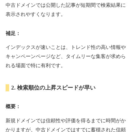
中古ドメインでは公開した記事が短期間で検索結果に
表示されやすくなります。
oazo.jp
補足：
プレミアム文字列
ジャンル
35
DA
626
22年
外部リンク数
ドメイン年齢
インデックスが速いことは、トレンド性の高い情報や
3,300円
入札 2件
キャンペーンページなど、タイムリーな集客が求めら
詳細を見る
れる場面で特に有利です。
e-b.jp
2. 検索順位の上昇スピードが早い
プレミアム文字列
ジャンル
概要：
35
DA
368
3年
外部リンク数
ドメイン年齢
3,300円
入札 2件
新規ドメインでは信頼性や評価を得るまでに時間がか
かりますが、中古ドメインではすでに蓄積された信頼
詳細を見る