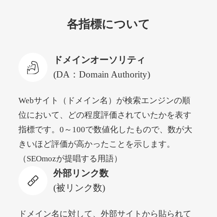
各指標について
newyorktodaylive.com
その他
ジャンル
ドメインオーソリティ
53
DA
430
2年
外部リンク数
ドメイン年齢
(DA：Domain Authority)
10,800円
入札 0件
Webサイト（ドメイン名）が検索エンジンの順
詳細を見る
位において、どの程度評価されていたかを表す
指標です。0～100で数値化したもので、数が大
dog-life-jacket.com
きいほど評価が高かったことを示します。
（SEOmozが提唱する用語）
その他
ジャンル
外部リンク数
53
DA
393
1年
外部リンク数
ドメイン年齢
(被リンク数)
10,800円
入札 0件
詳細を見る
ドメイン名に対して、外部サイトから貼られて