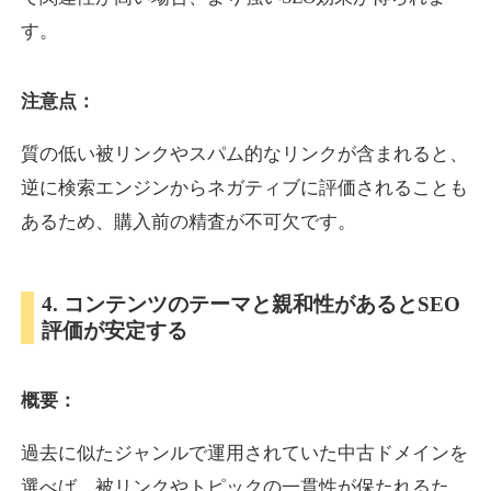
す。
inublo.jp
注意点：
ペット
ジャンル
34
DA
質の低い被リンクやスパム的なリンクが含まれると、
2080
21年
外部リンク数
ドメイン年齢
逆に検索エンジンからネガティブに評価されることも
3,600円
入札 3件
あるため、購入前の精査が不可欠です。
詳細を見る
4. コンテンツのテーマと親和性があるとSEO
uragu.com
評価が安定する
通販
ジャンル
34
DA
概要：
331
20年
外部リンク数
ドメイン年齢
11,100円
入札 1件
過去に似たジャンルで運用されていた中古ドメインを
詳細を見る
選べば、被リンクやトピックの一貫性が保たれるた