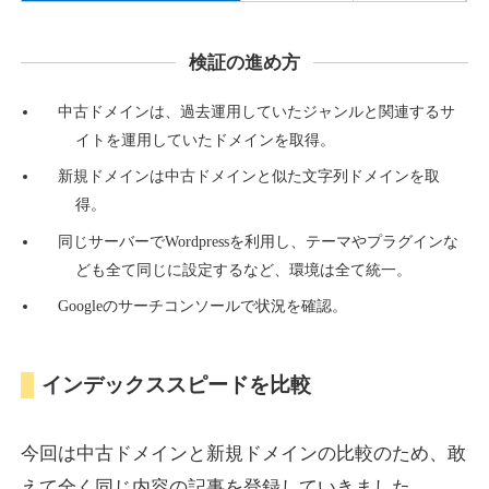
検証の進め方
countdown-x.com
中古ドメインは、過去運用していたジャンルと関連するサ
その他
ジャンル
イトを運用していたドメインを取得。
39
DA
479
14年
外部リンク数
ドメイン年齢
新規ドメインは中古ドメインと似た文字列ドメインを取
10,800円
入札 0件
得。
詳細を見る
同じサーバーでWordpressを利用し、テーマやプラグインな
ども全て同じに設定するなど、環境は全て統一。
Googleのサーチコンソールで状況を確認。
campus-web.jp
就職・転職
ジャンル
インデックススピードを比較
38
DA
1151
8年
外部リンク数
ドメイン年齢
3,600円
入札 3件
今回は中古ドメインと新規ドメインの比較のため、敢
詳細を見る
えて全く同じ内容の記事を登録していきました。