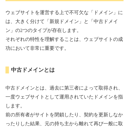
ウェブサイトを運営する上で不可欠な「ドメイン」に
torigirl-movie.com
は、大きく分けて「新規ドメイン」と「中古ドメイ
ン」の2つのタイプが存在します。
その他
ジャンル
それぞれの特性を理解することは、ウェブサイトの成
38
DA
383
10年
外部リンク数
ドメイン年齢
功において非常に重要です。
10,800円
入札 0件
詳細を見る
中古ドメインとは
vrnvroomn.com
中古ドメインとは、過去に第三者によって取得され、
通販
ジャンル
一度ウェブサイトとして運用されていたドメインを指
37
DA
1051
4年
外部リンク数
ドメイン年齢
します。
前の所有者がサイトを閉鎖したり、契約を更新しなか
10,800円
入札 0件
ったりした結果、元の持ち主から離れて再び一般に取
詳細を見る