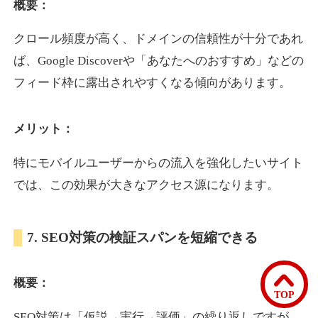
概要：
クロール頻度が高く、ドメインの信頼性が十分であれ
bomibomi.com
ば、Google Discoverや「あなたへのおすすめ」などの
音楽
ジャンル
フィード枠に露出されやすくなる傾向があります。
33
DA
183
15年
外部リンク数
ドメイン年齢
メリット：
10,800円
入札 0件
詳細を見る
特にモバイルユーザーからの流入を強化したいサイト
では、この効果が大きなアクセス源になります。
b1-kitakyushu.jp
7. SEO対策の検証スパンを短縮できる
イベント
ジャンル
33
DA
200
8年
外部リンク数
ドメイン年齢
概要：
3,300円
入札 2件
TOP
詳細を見る
SEO対策は「仮説→実行→評価」の繰り返しですが、