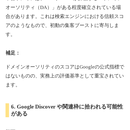
オーソリティ（DA）」がある程度確立されている場
合があります。これは検索エンジンにおける信頼スコ
showanavi.jp
アのようなもので、初動の集客ブーストに寄与しま
書籍
ジャンル
す。
33
DA
979
18年
外部リンク数
ドメイン年齢
3,600円
入札 3件
補足：
詳細を見る
ドメインオーソリティのスコアはGoogleの公式指標で
はないものの、実務上の評価基準として重宝されてい
aoyamasmiprp.jp
ます。
教育
ジャンル
33
DA
6. Google Discover や関連枠に拾われる可能性
145
16年
外部リンク数
ドメイン年齢
がある
3,300円
入札 2件
詳細を見る