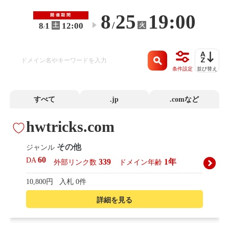
8
25
19:00
開催期間
/
8
1
12:00
火
土
〜
/
条件設定
並び替え
すべて
.jp
.comなど
hwtricks.com
その他
ジャンル
60
DA
339
1年
外部リンク数
ドメイン年齢
10,800円
入札 0件
詳細を見る