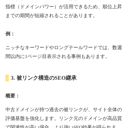
指標（ドメインパワー）が活用できるため、順位上昇
までの期間が短縮されることがあります。
yoshuhanten.com
飲食
ジャンル
例：
34
DA
271
25年
外部リンク数
ドメイン年齢
ニッチなキーワードやロングテールワードでは、数週
10,800円
入札 0件
間以内に1ページ目表示される事例もあります。
詳細を見る
3. 被リンク構造のSEO継承
naruto-20th.jp
概要：
イベント
ジャンル
34
DA
270
4年
外部リンク数
ドメイン年齢
中古ドメインが持つ過去の被リンクが、サイト全体の
3,600円
入札 3件
評価基盤を強化します。リンク元のドメインが高品質
詳細を見る
で関連性が高い場合、より強いSEO効果が得られま