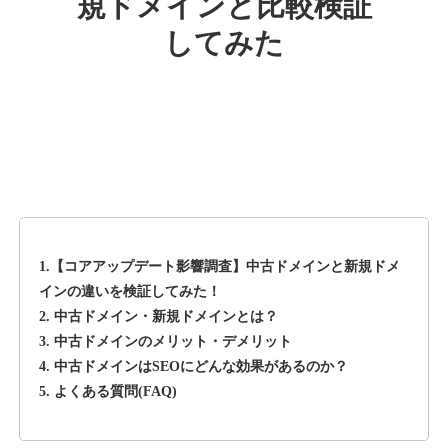
規ドメインと比較検証
してみた
rageboy.com
その他
ジャンル
42
DA
1724
29年
外部リンク数
ドメイン年齢
10,800円
入札 0件
詳細を見る
1.【コアアップデート影響調査】中古ドメインと新規ドメ
sug-web.jp
インの違いを検証してみた！
2. 中古ドメイン・新規ドメインとは？
その他
ジャンル
3. 中古ドメインのメリット・デメリット
42
DA
740
13年
外部リンク数
ドメイン年齢
4. 中古ドメインはSEOにどんな効果があるのか？
5. よくある質問(FAQ)
3,300円
入札 2件
詳細を見る