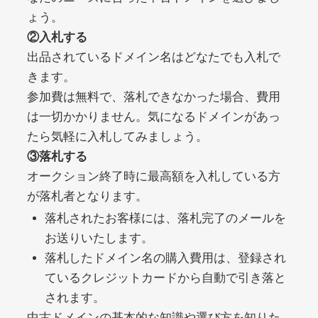
ょう。
②入札する
debtconsolidationorg.info
出品されているドメイン名はどなたでも入札で
きます。
その他
ジャンル
49
DA
参加費は無料で、落札できなかった場合、費用
389
1年
外部リンク数
ドメイン年齢
は一切かかりません。気になるドメインがあっ
10,800円
入札 0件
たら気軽に入札してみましょう。
詳細を見る
③落札する
オークション終了時に最高額を入札している方
が落札者となります。
portalvidalivre.com
落札されたお客様には、落札完了のメールを
その他
ジャンル
お送りいたします。
47
DA
2202
5年
落札したドメイン名の購入費用は、登録され
外部リンク数
ドメイン年齢
ているクレジットカードから自動で引き落と
10,800円
入札 0件
されます。
詳細を見る
中古ドメインの基本的な知識や選び方を知りた