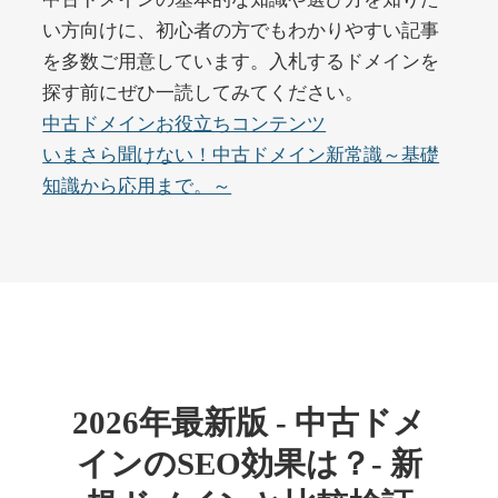
い方向けに、初心者の方でもわかりやすい記事
を多数ご用意しています。入札するドメインを
buywrite-plus.com
探す前にぜひ一読してみてください。
その他
ジャンル
中古ドメインお役立ちコンテンツ
45
DA
4677
2年
いまさら聞けない！中古ドメイン新常識～基礎
外部リンク数
ドメイン年齢
知識から応用まで。～
10,800円
入札 0件
詳細を見る
qbiz.jp
ビジネス
ジャンル
43
DA
963
14年
外部リンク数
ドメイン年齢
2026年最新版 - 中古ドメ
4,500円
入札 6件
インのSEO効果は？- 新
詳細を見る