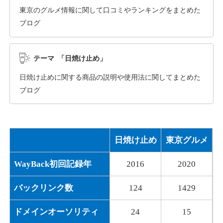
東京のグルメ情報に関して口コミやランキングをまとめた
ブログ
dka-hero.com
その他
ジャンル
テーマ 「日焼け止め」
40
DA
1070
15年
外部リンク数
ドメイン年齢
日焼け止めに関する商品の説明や使用法に関してまとめた
10,800円
入札 0件
ブログ
詳細を見る
日焼け止め
東京グルメ
mimpie.com
WayBack初回記録年
2016
2020
その他
ジャンル
40
DA
324
1年
外部リンク数
ドメイン年齢
バックリンク数
124
1429
10,800円
入札 0件
ドメインオーソリティ
24
15
詳細を見る