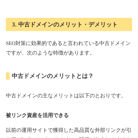
onlinepokerbetdansk.com
3. 中古ドメインのメリット・デメリット
その他
ジャンル
37
DA
SEO対策に効果的であると言われている中古ドメイン
629
1年
外部リンク数
ドメイン年齢
ですが、次のような特徴があります。
10,800円
入札 0件
詳細を見る
中古ドメインのメリットとは？
econopundit.com
中古ドメインの主なメリットは以下のとおりです。
その他
ジャンル
37
DA
446
23年
外部リンク数
ドメイン年齢
被リンク資産を活用できる
10,800円
入札 0件
以前の運用サイトで獲得した高品質な外部リンクが引
詳細を見る