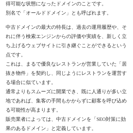
得可能な状態になったドメインのことです。
別名で「オールドドメイン」とも呼ばれます。
higehiro-anime.com
中古ドメインの最大の特長は、過去の運用履歴や、そ
エンターテイメント
ジャンル
れに伴う検索エンジンからの評価や実績を、新しく立
37
DA
882
6年
外部リンク数
ドメイン年齢
ち上げるウェブサイトに引き継ぐことができるという
10,800円
入札 0件
点です。
これは、まるで優良なレストランが営業していた「居
詳細を見る
抜き物件」を契約し、同じようにレストランを運営す
る場合に似ています。
box-cafe.jp
通常よりもスムーズに開業でき、既に人通りが多い立
飲食
ジャンル
地であれば、集客の手間もかからずに顧客を呼び込め
37
DA
217
8年
外部リンク数
ドメイン年齢
る可能性が高まります。
販売業者によっては、中古ドメインを「SEO対策に効
3,300円
入札 2件
果のあるドメイン」と定義しています。
詳細を見る