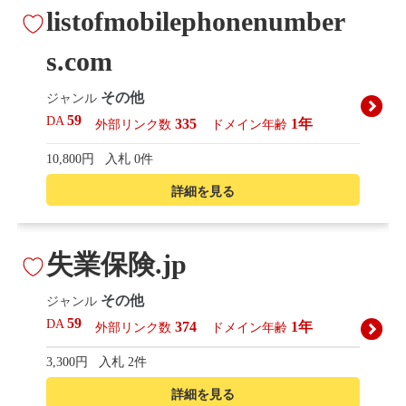
listofmobilephonenumber
s.com
その他
ジャンル
59
DA
335
1年
外部リンク数
ドメイン年齢
10,800円
入札 0件
詳細を見る
失業保険.jp
その他
ジャンル
59
DA
374
1年
外部リンク数
ドメイン年齢
3,300円
入札 2件
詳細を見る