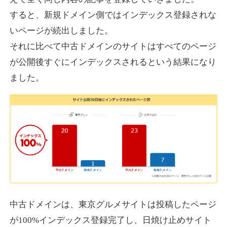
すると、新規ドメイン側ではインデックス登録されな
いページが続出しました。
designcrave.com
それに比べて中古ドメインのサイトはすべてのページ
その他
ジャンル
が公開後すぐにインデックスされるという結果になり
38
DA
1377
18年
外部リンク数
ドメイン年齢
ました。
10,800円
入札 0件
詳細を見る
actagainstaids.com
その他
ジャンル
38
DA
527
26年
外部リンク数
ドメイン年齢
10,800円
入札 0件
中古ドメインは、東京グルメサイトは投稿したページ
が100%インデックス登録完了し、日焼け止めサイト
詳細を見る