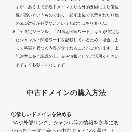
すが、あくまで新規ドメインよりも外的要因により優位
性が高いというものであり、必ず上位で表示されたり他
alprostadil-br.info
のSEO対策が必要ないというものではありません。
※「AI選定ジャンル」「AI選定関連ワード」はAIが選定し
その他
ジャンル
51
DA
たジャンル・関連ワードを記載しているため、場合によ
1202
1年
外部リンク数
ドメイン年齢
って事実と異なる内容が含まれることがございます。上
10,800円
入札 0件
記注意点をご認識の上、参考情報としてご活用ください
詳細を見る
ますようお願いいたします。
toto-robot.com
中古ドメインの購入方法
その他
ジャンル
51
DA
487
1年
外部リンク数
ドメイン年齢
①欲しいドメインを決める
10,800円
入札 0件
DAや外部リンク、ジャンル等の情報を参考にあ
詳細を見る
なたのニーズに合った中古ドメインを選びまし