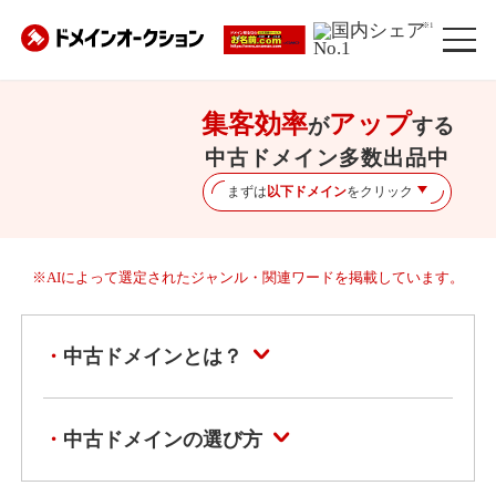
※1
集客効率
アップ
が
する
中古ドメイン多数出品中
まずは
以下ドメイン
をクリック
※AIによって選定されたジャンル・関連ワードを掲載しています。
中古ドメインとは？
中古ドメインの選び方