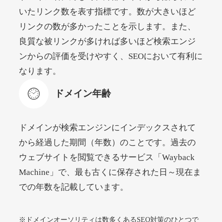
いたリンク数を表す指標です。数が大きいほど
リンクの数が多かったことを示します。また、
beamie.jp
良質な被リンクが多ければ多いほど検索エンジ
エンターテイメント
ジャンル
ンからの評価を受けやすく、SEOにおいて有利に
52
DA
3790
16年
外部リンク数
ドメイン年齢
なります。
4,200円
入札 7件
ドメイン年齢
詳細を見る
ドメインが検索エンジンにインデックスされて
themusicnotebook.com
から経過した期間（年数）のことです。過去の
ウェブサイトを閲覧できるサービス「Wayback
その他
ジャンル
Machine」で、最も古くに保存された日～現在ま
52
DA
392
1年
外部リンク数
ドメイン年齢
での年数を記載しています。
10,800円
入札 0件
詳細を見る
※ドメインオーソリティは数多くあるSEO対策のひとつで