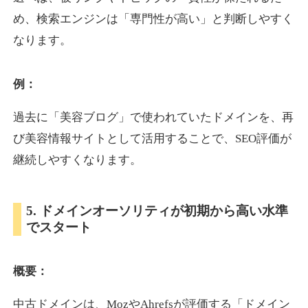
め、検索エンジンは「専門性が高い」と判断しやすく
なります。
otomedou.info
ゲーム
ジャンル
例：
34
DA
246
12年
外部リンク数
ドメイン年齢
過去に「美容ブログ」で使われていたドメインを、再
10,800円
入札 0件
び美容情報サイトとして活用することで、SEO評価が
詳細を見る
継続しやすくなります。
kakusen-kun.com
5. ドメインオーソリティが初期から高い水準
でスタート
エンターテイメント
ジャンル
34
DA
338
13年
外部リンク数
ドメイン年齢
概要：
10,800円
入札 0件
詳細を見る
中古ドメインは、MozやAhrefsが評価する「ドメイン