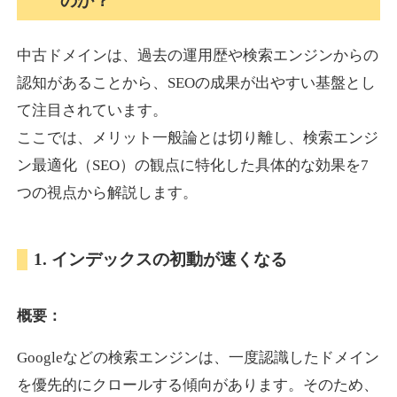
のか？
中古ドメインは、過去の運用歴や検索エンジンからの
akagi-yama.jp
認知があることから、SEOの成果が出やすい基盤とし
旅行
ジャンル
て注目されています。
35
DA
1004
15年
外部リンク数
ドメイン年齢
ここでは、メリット一般論とは切り離し、検索エンジ
3,300円
入札 2件
ン最適化（SEO）の観点に特化した具体的な効果を7
詳細を見る
つの視点から解説します。
2chnavi.net
1. インデックスの初動が速くなる
その他
ジャンル
概要：
35
DA
3998
20年
外部リンク数
ドメイン年齢
Googleなどの検索エンジンは、一度認識したドメイン
11,100円
入札 1件
を優先的にクロールする傾向があります。そのため、
詳細を見る