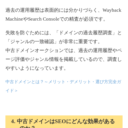
過去の運用履歴は表面的には分かりづらく、Wayback
news-log.jp
MachineやSearch Consoleでの精査が必須です。
エンターテイメント
ジャンル
失敗を防ぐためには、「ドメインの過去履歴調査」と
35
DA
759
9年
外部リンク数
ドメイン年齢
「ジャンルの一致確認」が非常に重要です。
中古ドメインオークションでは、過去の運用履歴やペ
3,300円
入札 2件
ージ評価やジャンル情報を掲載しているので、調査し
詳細を見る
やすいようになっています。
中古ドメインとは？～メリット・デメリット・選び方完全ガ
shadosoku.com
イド
＞
エンターテイメント
ジャンル
35
DA
460
10年
外部リンク数
ドメイン年齢
10,800円
入札 0件
4. 中古ドメインはSEOにどんな効果がある
詳細を見る