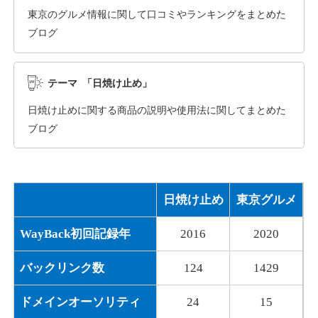
東京のグルメ情報に関して口コミやランキングをまとめた
ブログ
dka-hero.com
その他
ジャンル
テーマ 「日焼け止め」
40
DA
1070
15年
外部リンク数
ドメイン年齢
日焼け止めに関する商品の説明や使用法に関してまとめた
10,800円
入札 0件
ブログ
詳細を見る
日焼け止め
東京グルメ
mimpie.com
WayBack初回記録年
2016
2020
その他
ジャンル
40
DA
324
1年
外部リンク数
ドメイン年齢
バックリンク数
124
1429
10,800円
入札 0件
ドメインオーソリティ
24
15
詳細を見る