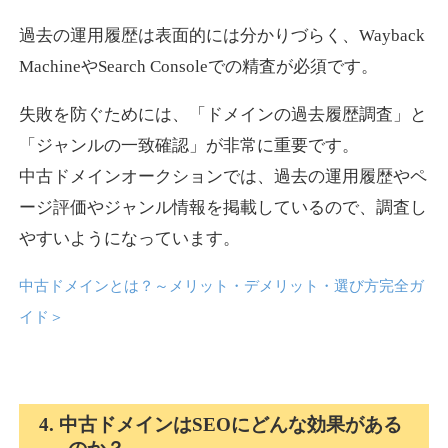
過去の運用履歴は表面的には分かりづらく、Wayback
news-log.jp
MachineやSearch Consoleでの精査が必須です。
エンターテイメント
ジャンル
失敗を防ぐためには、「ドメインの過去履歴調査」と
35
DA
759
9年
外部リンク数
ドメイン年齢
「ジャンルの一致確認」が非常に重要です。
中古ドメインオークションでは、過去の運用履歴やペ
3,300円
入札 2件
ージ評価やジャンル情報を掲載しているので、調査し
詳細を見る
やすいようになっています。
中古ドメインとは？～メリット・デメリット・選び方完全ガ
shadosoku.com
イド
＞
エンターテイメント
ジャンル
35
DA
460
10年
外部リンク数
ドメイン年齢
10,800円
入札 0件
4. 中古ドメインはSEOにどんな効果がある
詳細を見る