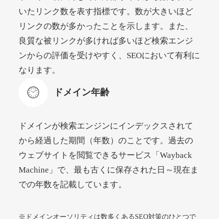
いたリンク数を表す指標です。数が大きいほど
リンクの数が多かったことを示します。また、
beamie.jp
良質な被リンクが多ければ多いほど検索エンジ
エンターテイメント
ジャンル
ンからの評価を受けやすく、SEOにおいて有利に
52
DA
3790
16年
外部リンク数
ドメイン年齢
なります。
4,200円
入札 7件
ドメイン年齢
詳細を見る
ドメインが検索エンジンにインデックスされて
themusicnotebook.com
から経過した期間（年数）のことです。過去の
ウェブサイトを閲覧できるサービス「Wayback
その他
ジャンル
Machine」で、最も古くに保存された日～現在ま
52
DA
392
1年
外部リンク数
ドメイン年齢
での年数を記載しています。
10,800円
入札 0件
詳細を見る
※ドメインオーソリティは数多くあるSEO対策のひとつで