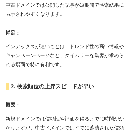
中古ドメインでは公開した記事が短期間で検索結果に
表示されやすくなります。
oazo.jp
補足：
プレミアム文字列
ジャンル
35
DA
626
22年
外部リンク数
ドメイン年齢
インデックスが速いことは、トレンド性の高い情報や
3,300円
入札 2件
キャンペーンページなど、タイムリーな集客が求めら
詳細を見る
れる場面で特に有利です。
e-b.jp
2. 検索順位の上昇スピードが早い
プレミアム文字列
ジャンル
概要：
35
DA
368
3年
外部リンク数
ドメイン年齢
3,300円
入札 2件
新規ドメインでは信頼性や評価を得るまでに時間がか
かりますが、中古ドメインではすでに蓄積された信頼
詳細を見る