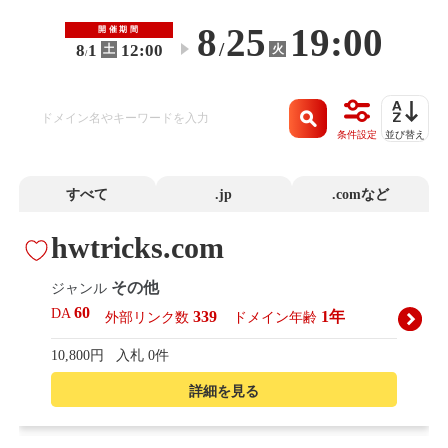
8
25
19:00
開催期間
/
8
1
12:00
火
土
〜
/
条件設定
並び替え
すべて
.jp
.comなど
hwtricks.com
その他
ジャンル
60
DA
339
1年
外部リンク数
ドメイン年齢
10,800円
入札 0件
詳細を見る