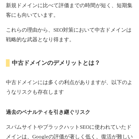
新規ドメインに比べて評価までの時間が短く、短期集
客にも向いています。
motokari.jp
これらの理由から、SEO対策において中古ドメインは
エンターテイメント
ジャンル
戦略的な武器となり得ます。
35
DA
947
21年
外部リンク数
ドメイン年齢
3,300円
入札 2件
中古ドメインのデメリットとは？
詳細を見る
中古ドメインには多くの利点がありますが、以下のよ
uho2.com
うなリスクも存在します
通販
ジャンル
過去のペナルティを引き継ぐリスク
35
DA
282
12年
外部リンク数
ドメイン年齢
10,800円
入札 0件
スパムサイトやブラックハットSEOに使われていたド
メインは、Googleの評価が著しく低く、復活が難しい
詳細を見る