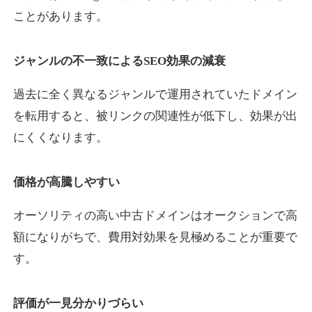
ことがあります。
yaoiso.com
ジャンルの不一致によるSEO効果の減衰
飲食
ジャンル
過去に全く異なるジャンルで運用されていたドメイン
35
DA
359
17年
外部リンク数
ドメイン年齢
を転用すると、被リンクの関連性が低下し、効果が出
10,800円
入札 0件
にくくなります。
詳細を見る
価格が高騰しやすい
outlaw-movie.jp
オーソリティの高い中古ドメインはオークションで高
エンターテイメント
ジャンル
額になりがちで、費用対効果を見極めることが重要で
35
DA
362
14年
外部リンク数
ドメイン年齢
す。
3,300円
入札 2件
評価が一見分かりづらい
詳細を見る