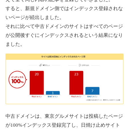
すると、新規ドメイン側ではインデックス登録されな
いページが続出しました。
designcrave.com
それに比べて中古ドメインのサイトはすべてのページ
その他
ジャンル
が公開後すぐにインデックスされるという結果になり
38
DA
1377
18年
外部リンク数
ドメイン年齢
ました。
10,800円
入札 0件
詳細を見る
actagainstaids.com
その他
ジャンル
38
DA
527
26年
外部リンク数
ドメイン年齢
10,800円
入札 0件
中古ドメインは、東京グルメサイトは投稿したページ
が100%インデックス登録完了し、日焼け止めサイト
詳細を見る