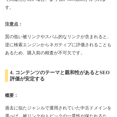
す。
inublo.jp
注意点：
ペット
ジャンル
34
DA
質の低い被リンクやスパム的なリンクが含まれると、
2080
21年
外部リンク数
ドメイン年齢
逆に検索エンジンからネガティブに評価されることも
3,600円
入札 3件
あるため、購入前の精査が不可欠です。
詳細を見る
4. コンテンツのテーマと親和性があるとSEO
uragu.com
評価が安定する
通販
ジャンル
34
DA
概要：
331
20年
外部リンク数
ドメイン年齢
11,100円
入札 1件
過去に似たジャンルで運用されていた中古ドメインを
詳細を見る
選べば、被リンクやトピックの一貫性が保たれるた