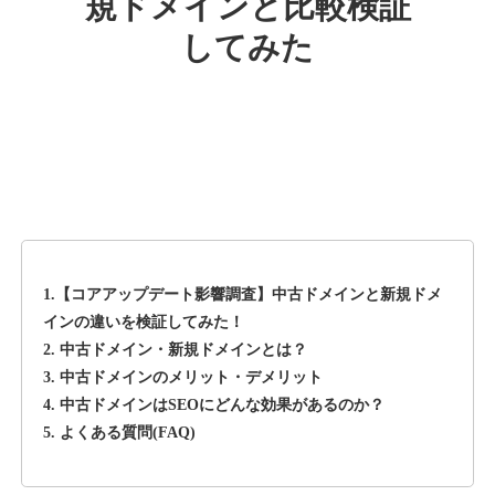
規ドメインと比較検証
してみた
rageboy.com
その他
ジャンル
42
DA
1724
29年
外部リンク数
ドメイン年齢
10,800円
入札 0件
詳細を見る
1.【コアアップデート影響調査】中古ドメインと新規ドメ
sug-web.jp
インの違いを検証してみた！
2. 中古ドメイン・新規ドメインとは？
その他
ジャンル
3. 中古ドメインのメリット・デメリット
42
DA
740
13年
外部リンク数
ドメイン年齢
4. 中古ドメインはSEOにどんな効果があるのか？
5. よくある質問(FAQ)
3,300円
入札 2件
詳細を見る