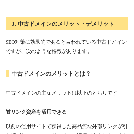
onlinepokerbetdansk.com
3. 中古ドメインのメリット・デメリット
その他
ジャンル
37
DA
SEO対策に効果的であると言われている中古ドメイン
629
1年
外部リンク数
ドメイン年齢
ですが、次のような特徴があります。
10,800円
入札 0件
詳細を見る
中古ドメインのメリットとは？
econopundit.com
中古ドメインの主なメリットは以下のとおりです。
その他
ジャンル
37
DA
446
23年
外部リンク数
ドメイン年齢
被リンク資産を活用できる
10,800円
入札 0件
以前の運用サイトで獲得した高品質な外部リンクが引
詳細を見る