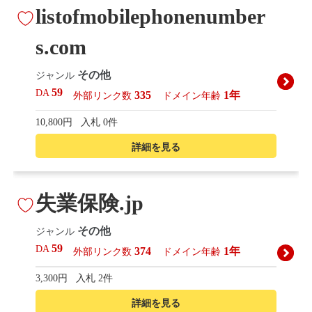
listofmobilephonenumber
s.com
その他
ジャンル
59
DA
335
1年
外部リンク数
ドメイン年齢
10,800円
入札 0件
詳細を見る
失業保険.jp
その他
ジャンル
59
DA
374
1年
外部リンク数
ドメイン年齢
3,300円
入札 2件
詳細を見る