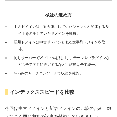
検証の進め方
countdown-x.com
中古ドメインは、過去運用していたジャンルと関連するサ
その他
ジャンル
イトを運用していたドメインを取得。
39
DA
479
14年
外部リンク数
ドメイン年齢
新規ドメインは中古ドメインと似た文字列ドメインを取
10,800円
入札 0件
得。
詳細を見る
同じサーバーでWordpressを利用し、テーマやプラグインな
ども全て同じに設定するなど、環境は全て統一。
Googleのサーチコンソールで状況を確認。
campus-web.jp
就職・転職
ジャンル
インデックススピードを比較
38
DA
1151
8年
外部リンク数
ドメイン年齢
3,600円
入札 3件
今回は中古ドメインと新規ドメインの比較のため、敢
詳細を見る
えて全く同じ内容の記事を登録していきました。