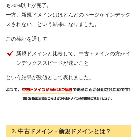
も30%以上が完了。
一方、新規ドメインはほとんどのページがインデック
express-soft.com
スされない、という結果になりました。
その他
ジャンル
この検証を通して
38
DA
919
26年
外部リンク数
ドメイン年齢
新規ドメインと比較して、中古ドメインの方がイ
10,800円
入札 0件
ンデックススピードが速いこと
詳細を見る
という結果が数値として表れました。
fukuoka-marathon.com
その他
ジャンル
38
DA
662
19年
外部リンク数
ドメイン年齢
10,800円
入札 0件
2. 中古ドメイン・新規ドメインとは？
詳細を見る