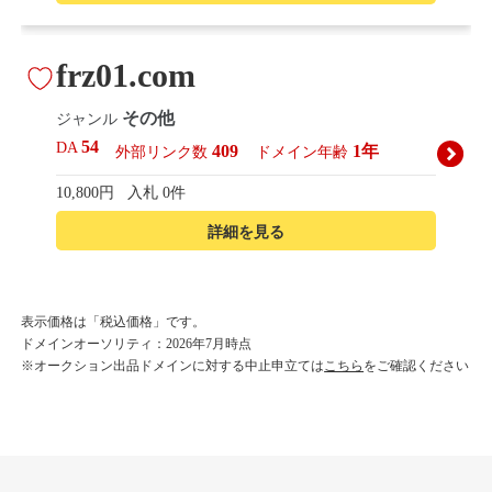
frz01.com
その他
ジャンル
54
DA
409
1年
外部リンク数
ドメイン年齢
10,800円
入札 0件
詳細を見る
korean-beautyshop.com
表示価格は「税込価格」です。
ドメインオーソリティ：2026年7月時点
その他
ジャンル
※オークション出品ドメインに対する中止申立ては
こちら
をご確認ください
54
DA
493
1年
外部リンク数
ドメイン年齢
10,800円
入札 0件
詳細を見る