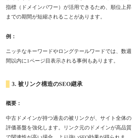
指標（ドメインパワー）が活用できるため、順位上昇
までの期間が短縮されることがあります。
yoshuhanten.com
飲食
ジャンル
例：
34
DA
271
25年
外部リンク数
ドメイン年齢
ニッチなキーワードやロングテールワードでは、数週
10,800円
入札 0件
間以内に1ページ目表示される事例もあります。
詳細を見る
3. 被リンク構造のSEO継承
naruto-20th.jp
概要：
イベント
ジャンル
34
DA
270
4年
外部リンク数
ドメイン年齢
中古ドメインが持つ過去の被リンクが、サイト全体の
3,600円
入札 3件
評価基盤を強化します。リンク元のドメインが高品質
詳細を見る
で関連性が高い場合、より強いSEO効果が得られま