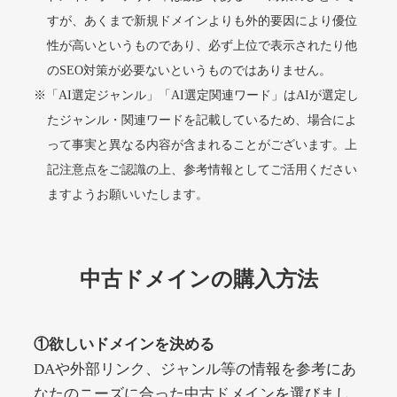
すが、あくまで新規ドメインよりも外的要因により優位
性が高いというものであり、必ず上位で表示されたり他
alprostadil-br.info
のSEO対策が必要ないというものではありません。
※「AI選定ジャンル」「AI選定関連ワード」はAIが選定し
その他
ジャンル
51
DA
たジャンル・関連ワードを記載しているため、場合によ
1202
1年
外部リンク数
ドメイン年齢
って事実と異なる内容が含まれることがございます。上
10,800円
入札 0件
記注意点をご認識の上、参考情報としてご活用ください
詳細を見る
ますようお願いいたします。
toto-robot.com
中古ドメインの購入方法
その他
ジャンル
51
DA
487
1年
外部リンク数
ドメイン年齢
①欲しいドメインを決める
10,800円
入札 0件
DAや外部リンク、ジャンル等の情報を参考にあ
詳細を見る
なたのニーズに合った中古ドメインを選びまし