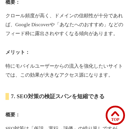
概要：
クロール頻度が高く、ドメインの信頼性が十分であれ
bomibomi.com
ば、Google Discoverや「あなたへのおすすめ」などの
音楽
ジャンル
フィード枠に露出されやすくなる傾向があります。
33
DA
183
15年
外部リンク数
ドメイン年齢
メリット：
10,800円
入札 0件
詳細を見る
特にモバイルユーザーからの流入を強化したいサイト
では、この効果が大きなアクセス源になります。
b1-kitakyushu.jp
7. SEO対策の検証スパンを短縮できる
イベント
ジャンル
33
DA
200
8年
外部リンク数
ドメイン年齢
概要：
3,300円
入札 2件
TOP
詳細を見る
SEO対策は「仮説→実行→評価」の繰り返しですが、