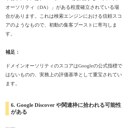
オーソリティ（DA）」がある程度確立されている場
合があります。これは検索エンジンにおける信頼スコ
showanavi.jp
アのようなもので、初動の集客ブーストに寄与しま
書籍
ジャンル
す。
33
DA
979
18年
外部リンク数
ドメイン年齢
3,600円
入札 3件
補足：
詳細を見る
ドメインオーソリティのスコアはGoogleの公式指標で
はないものの、実務上の評価基準として重宝されてい
aoyamasmiprp.jp
ます。
教育
ジャンル
33
DA
6. Google Discover や関連枠に拾われる可能性
145
16年
外部リンク数
ドメイン年齢
がある
3,300円
入札 2件
詳細を見る