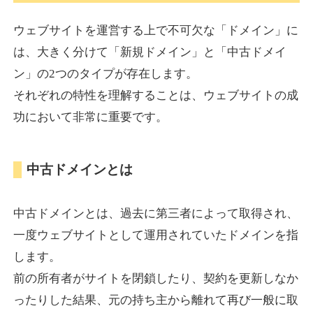
ウェブサイトを運営する上で不可欠な「ドメイン」に
torigirl-movie.com
は、大きく分けて「新規ドメイン」と「中古ドメイ
ン」の2つのタイプが存在します。
その他
ジャンル
それぞれの特性を理解することは、ウェブサイトの成
38
DA
383
10年
外部リンク数
ドメイン年齢
功において非常に重要です。
10,800円
入札 0件
詳細を見る
中古ドメインとは
vrnvroomn.com
中古ドメインとは、過去に第三者によって取得され、
通販
ジャンル
一度ウェブサイトとして運用されていたドメインを指
37
DA
1051
4年
外部リンク数
ドメイン年齢
します。
前の所有者がサイトを閉鎖したり、契約を更新しなか
10,800円
入札 0件
ったりした結果、元の持ち主から離れて再び一般に取
詳細を見る