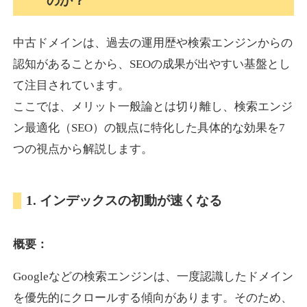
のか？
中古ドメインは、過去の運用歴や検索エンジンからの
akagi-yama.jp
認知があることから、SEOの成果が出やすい基盤とし
旅行
ジャンル
て注目されています。
35
DA
1004
15年
外部リンク数
ドメイン年齢
ここでは、メリット一般論とは切り離し、検索エンジ
3,300円
入札 2件
ン最適化（SEO）の観点に特化した具体的な効果を7
詳細を見る
つの視点から解説します。
2chnavi.net
1. インデックスの初動が速くなる
その他
ジャンル
概要：
35
DA
3998
20年
外部リンク数
ドメイン年齢
Googleなどの検索エンジンは、一度認識したドメイン
11,100円
入札 1件
を優先的にクロールする傾向があります。そのため、
詳細を見る