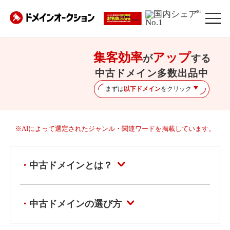
※1
集客効率
アップ
が
する
中古ドメイン多数出品中
まずは
以下ドメイン
をクリック
※AIによって選定されたジャンル・関連ワードを掲載しています。
中古ドメインとは？
中古ドメインの選び方