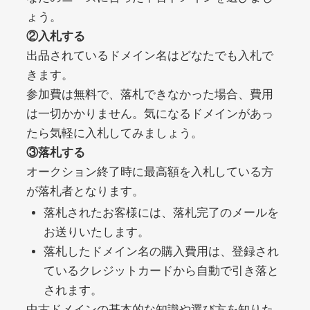
ょう。
②入札する
debtconsolidationorg.info
出品されているドメイン名はどなたでも入札で
きます。
その他
ジャンル
49
DA
参加費は無料で、落札できなかった場合、費用
389
1年
外部リンク数
ドメイン年齢
は一切かかりません。気になるドメインがあっ
10,800円
入札 0件
たら気軽に入札してみましょう。
詳細を見る
③落札する
オークション終了時に最高額を入札している方
が落札者となります。
portalvidalivre.com
落札されたお客様には、落札完了のメールを
その他
ジャンル
お送りいたします。
47
DA
2202
5年
落札したドメイン名の購入費用は、登録され
外部リンク数
ドメイン年齢
ているクレジットカードから自動で引き落と
10,800円
入札 0件
されます。
詳細を見る
中古ドメインの基本的な知識や選び方を知りた