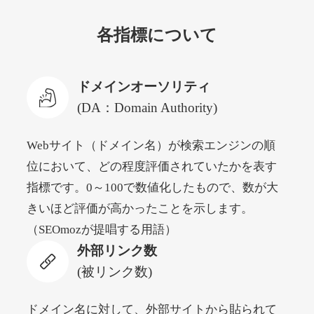
各指標について
newyorktodaylive.com
その他
ジャンル
ドメインオーソリティ
53
DA
430
2年
外部リンク数
ドメイン年齢
(DA：Domain Authority)
10,800円
入札 0件
Webサイト（ドメイン名）が検索エンジンの順
詳細を見る
位において、どの程度評価されていたかを表す
指標です。0～100で数値化したもので、数が大
dog-life-jacket.com
きいほど評価が高かったことを示します。
（SEOmozが提唱する用語）
その他
ジャンル
外部リンク数
53
DA
393
1年
外部リンク数
ドメイン年齢
(被リンク数)
10,800円
入札 0件
詳細を見る
ドメイン名に対して、外部サイトから貼られて