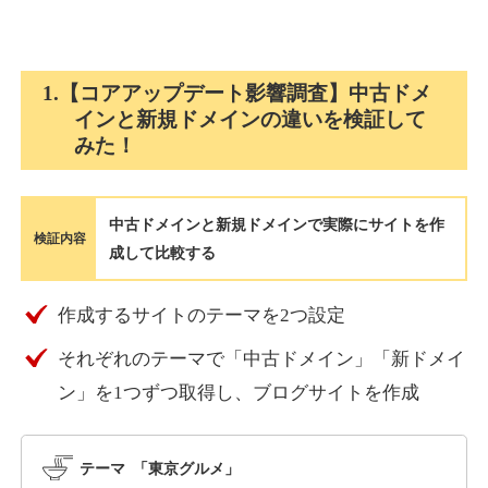
holocardstrategy.jp
1.【コアアップデート影響調査】中古ドメ
インと新規ドメインの違いを検証して
趣味
ジャンル
みた！
40
DA
702
2年
外部リンク数
ドメイン年齢
3,300円
入札 3件
中古ドメインと新規ドメインで実際にサイトを作
詳細を見る
検証内容
成して比較する
suka-jp.com
作成するサイトのテーマを2つ設定
それぞれのテーマで「中古ドメイン」「新ドメイ
その他
ジャンル
40
ン」を1つずつ取得し、ブログサイトを作成
DA
2518
1年
外部リンク数
ドメイン年齢
10,800円
入札 0件
テーマ 「東京グルメ」
詳細を見る