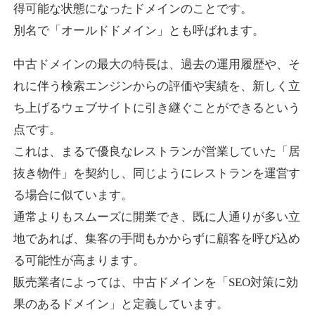
得可能な状態になったドメインのことです。
別名で「オールドドメイン」とも呼ばれます。
higehiro-anime.com
中古ドメインの最大の特長は、過去の運用履歴や、そ
エンターテイメント
ジャンル
れに伴う検索エンジンからの評価や実績を、新しく立
37
DA
882
6年
外部リンク数
ドメイン年齢
ち上げるウェブサイトに引き継ぐことができるという
10,800円
入札 0件
点です。
これは、まるで優良なレストランが営業していた「居
詳細を見る
抜き物件」を契約し、同じようにレストランを運営す
る場合に似ています。
box-cafe.jp
通常よりもスムーズに開業でき、既に人通りが多い立
飲食
ジャンル
地であれば、集客の手間もかからずに顧客を呼び込め
37
DA
217
8年
外部リンク数
ドメイン年齢
る可能性が高まります。
販売業者によっては、中古ドメインを「SEO対策に効
3,300円
入札 2件
果のあるドメイン」と定義しています。
詳細を見る