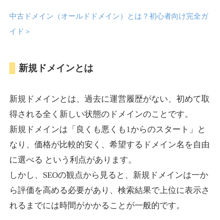
中古ドメイン（オールドドメイン）とは？初心者向け完全ガ
anipani.jp
イド
＞
ゲーム
ジャンル
新規ドメインとは
37
DA
418
12年
外部リンク数
ドメイン年齢
3,300円
入札 2件
新規ドメインとは、過去に運営履歴がない、初めて取
詳細を見る
得される全く新しい状態のドメインのことです。
新規ドメインは「良くも悪くも1からのスタート」と
lowslotfamilylocal.com
なり、価格が比較的安く、希望するドメイン名を自由
に選べる という利点があります。
その他
ジャンル
しかし、SEOの観点から見ると、新規ドメインは一か
37
DA
653
1年
外部リンク数
ドメイン年齢
ら評価を高める必要があり、検索結果で上位に表示さ
10,800円
入札 0件
れるまでには時間がかかることが一般的です。
詳細を見る