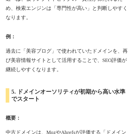
め、検索エンジンは「専門性が高い」と判断しやすく
なります。
otomedou.info
ゲーム
ジャンル
例：
34
DA
246
12年
外部リンク数
ドメイン年齢
過去に「美容ブログ」で使われていたドメインを、再
10,800円
入札 0件
び美容情報サイトとして活用することで、SEO評価が
詳細を見る
継続しやすくなります。
kakusen-kun.com
5. ドメインオーソリティが初期から高い水準
でスタート
エンターテイメント
ジャンル
34
DA
338
13年
外部リンク数
ドメイン年齢
概要：
10,800円
入札 0件
詳細を見る
中古ドメインは、MozやAhrefsが評価する「ドメイン