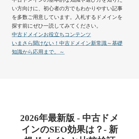
い方向けに、初心者の方でもわかりやすい記事
を多数ご用意しています。入札するドメインを
buywrite-plus.com
探す前にぜひ一読してみてください。
その他
ジャンル
中古ドメインお役立ちコンテンツ
45
DA
4677
2年
いまさら聞けない！中古ドメイン新常識～基礎
外部リンク数
ドメイン年齢
知識から応用まで。～
10,800円
入札 0件
詳細を見る
qbiz.jp
ビジネス
ジャンル
43
DA
963
14年
外部リンク数
ドメイン年齢
2026年最新版 - 中古ドメ
4,500円
入札 6件
インのSEO効果は？- 新
詳細を見る