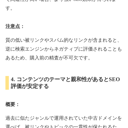
す。
inublo.jp
注意点：
ペット
ジャンル
34
DA
質の低い被リンクやスパム的なリンクが含まれると、
2080
21年
外部リンク数
ドメイン年齢
逆に検索エンジンからネガティブに評価されることも
3,600円
入札 3件
あるため、購入前の精査が不可欠です。
詳細を見る
4. コンテンツのテーマと親和性があるとSEO
uragu.com
評価が安定する
通販
ジャンル
34
DA
概要：
331
20年
外部リンク数
ドメイン年齢
11,100円
入札 1件
過去に似たジャンルで運用されていた中古ドメインを
詳細を見る
選べば、被リンクやトピックの一貫性が保たれるた