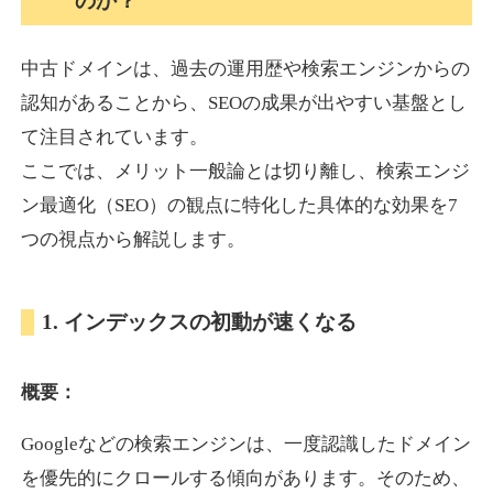
のか？
中古ドメインは、過去の運用歴や検索エンジンからの
akagi-yama.jp
認知があることから、SEOの成果が出やすい基盤とし
旅行
ジャンル
て注目されています。
35
DA
1004
15年
外部リンク数
ドメイン年齢
ここでは、メリット一般論とは切り離し、検索エンジ
3,300円
入札 2件
ン最適化（SEO）の観点に特化した具体的な効果を7
詳細を見る
つの視点から解説します。
2chnavi.net
1. インデックスの初動が速くなる
その他
ジャンル
概要：
35
DA
3998
20年
外部リンク数
ドメイン年齢
Googleなどの検索エンジンは、一度認識したドメイン
11,100円
入札 1件
を優先的にクロールする傾向があります。そのため、
詳細を見る