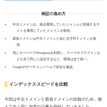
検証の進め方
countdown-x.com
中古ドメインは、過去運用していたジャンルと関連するサ
その他
ジャンル
イトを運用していたドメインを取得。
39
DA
479
14年
外部リンク数
ドメイン年齢
新規ドメインは中古ドメインと似た文字列ドメインを取
10,800円
入札 0件
得。
詳細を見る
同じサーバーでWordpressを利用し、テーマやプラグインな
ども全て同じに設定するなど、環境は全て統一。
Googleのサーチコンソールで状況を確認。
campus-web.jp
就職・転職
ジャンル
インデックススピードを比較
38
DA
1151
8年
外部リンク数
ドメイン年齢
3,600円
入札 3件
今回は中古ドメインと新規ドメインの比較のため、敢
詳細を見る
えて全く同じ内容の記事を登録していきました。