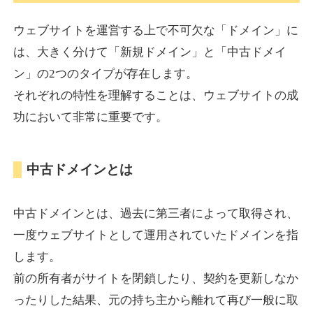
ウェブサイトを運営する上で不可欠な「ドメイン」に
torigirl-movie.com
は、大きく分けて「新規ドメイン」と「中古ドメイ
ン」の2つのタイプが存在します。
その他
ジャンル
それぞれの特性を理解することは、ウェブサイトの成
38
DA
383
10年
外部リンク数
ドメイン年齢
功において非常に重要です。
10,800円
入札 0件
詳細を見る
中古ドメインとは
vrnvroomn.com
中古ドメインとは、過去に第三者によって取得され、
通販
ジャンル
一度ウェブサイトとして運用されていたドメインを指
37
DA
1051
4年
外部リンク数
ドメイン年齢
します。
前の所有者がサイトを閉鎖したり、契約を更新しなか
10,800円
入札 0件
ったりした結果、元の持ち主から離れて再び一般に取
詳細を見る