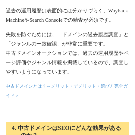
過去の運用履歴は表面的には分かりづらく、Wayback
news-log.jp
MachineやSearch Consoleでの精査が必須です。
エンターテイメント
ジャンル
失敗を防ぐためには、「ドメインの過去履歴調査」と
35
DA
759
9年
外部リンク数
ドメイン年齢
「ジャンルの一致確認」が非常に重要です。
中古ドメインオークションでは、過去の運用履歴やペ
3,300円
入札 2件
ージ評価やジャンル情報を掲載しているので、調査し
詳細を見る
やすいようになっています。
中古ドメインとは？～メリット・デメリット・選び方完全ガ
shadosoku.com
イド
＞
エンターテイメント
ジャンル
35
DA
460
10年
外部リンク数
ドメイン年齢
10,800円
入札 0件
4. 中古ドメインはSEOにどんな効果がある
詳細を見る