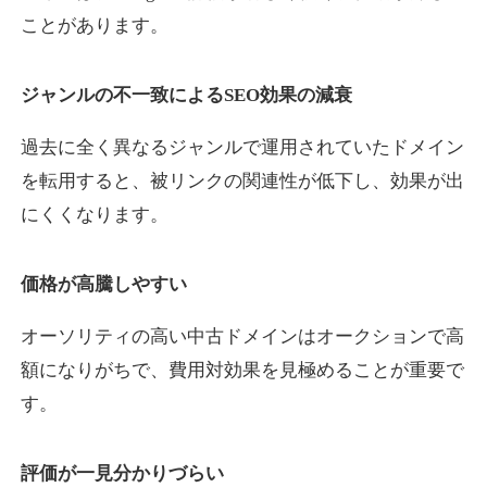
ことがあります。
yaoiso.com
ジャンルの不一致によるSEO効果の減衰
飲食
ジャンル
過去に全く異なるジャンルで運用されていたドメイン
35
DA
359
17年
外部リンク数
ドメイン年齢
を転用すると、被リンクの関連性が低下し、効果が出
10,800円
入札 0件
にくくなります。
詳細を見る
価格が高騰しやすい
outlaw-movie.jp
オーソリティの高い中古ドメインはオークションで高
エンターテイメント
ジャンル
額になりがちで、費用対効果を見極めることが重要で
35
DA
362
14年
外部リンク数
ドメイン年齢
す。
3,300円
入札 2件
評価が一見分かりづらい
詳細を見る