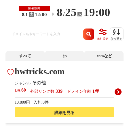
8
25
19:00
開催期間
/
8
1
12:00
火
土
〜
/
条件設定
並び替え
すべて
.jp
.comなど
hwtricks.com
その他
ジャンル
60
DA
339
1年
外部リンク数
ドメイン年齢
10,800円
入札 0件
詳細を見る