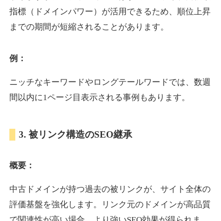
指標（ドメインパワー）が活用できるため、順位上昇
までの期間が短縮されることがあります。
yoshuhanten.com
飲食
ジャンル
例：
34
DA
271
25年
外部リンク数
ドメイン年齢
ニッチなキーワードやロングテールワードでは、数週
10,800円
入札 0件
間以内に1ページ目表示される事例もあります。
詳細を見る
3. 被リンク構造のSEO継承
naruto-20th.jp
概要：
イベント
ジャンル
34
DA
270
4年
外部リンク数
ドメイン年齢
中古ドメインが持つ過去の被リンクが、サイト全体の
3,600円
入札 3件
評価基盤を強化します。リンク元のドメインが高品質
詳細を見る
で関連性が高い場合、より強いSEO効果が得られま