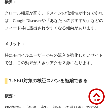
概要：
クロール頻度が高く、ドメインの信頼性が十分であれ
bomibomi.com
ば、Google Discoverや「あなたへのおすすめ」などの
音楽
ジャンル
フィード枠に露出されやすくなる傾向があります。
33
DA
183
15年
外部リンク数
ドメイン年齢
メリット：
10,800円
入札 0件
詳細を見る
特にモバイルユーザーからの流入を強化したいサイト
では、この効果が大きなアクセス源になります。
b1-kitakyushu.jp
7. SEO対策の検証スパンを短縮できる
イベント
ジャンル
33
DA
200
8年
外部リンク数
ドメイン年齢
概要：
3,300円
入札 2件
TOP
詳細を見る
SEO対策は「仮説→実行→評価」の繰り返しですが、