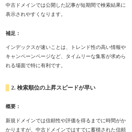
中古ドメインでは公開した記事が短期間で検索結果に
表示されやすくなります。
oazo.jp
補足：
プレミアム文字列
ジャンル
35
DA
626
22年
外部リンク数
ドメイン年齢
インデックスが速いことは、トレンド性の高い情報や
3,300円
入札 2件
キャンペーンページなど、タイムリーな集客が求めら
詳細を見る
れる場面で特に有利です。
e-b.jp
2. 検索順位の上昇スピードが早い
プレミアム文字列
ジャンル
概要：
35
DA
368
3年
外部リンク数
ドメイン年齢
3,300円
入札 2件
新規ドメインでは信頼性や評価を得るまでに時間がか
かりますが、中古ドメインではすでに蓄積された信頼
詳細を見る