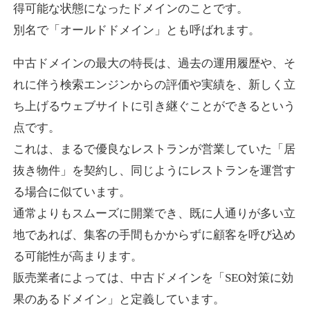
得可能な状態になったドメインのことです。
別名で「オールドドメイン」とも呼ばれます。
higehiro-anime.com
中古ドメインの最大の特長は、過去の運用履歴や、そ
エンターテイメント
ジャンル
れに伴う検索エンジンからの評価や実績を、新しく立
37
DA
882
6年
外部リンク数
ドメイン年齢
ち上げるウェブサイトに引き継ぐことができるという
10,800円
入札 0件
点です。
これは、まるで優良なレストランが営業していた「居
詳細を見る
抜き物件」を契約し、同じようにレストランを運営す
る場合に似ています。
box-cafe.jp
通常よりもスムーズに開業でき、既に人通りが多い立
飲食
ジャンル
地であれば、集客の手間もかからずに顧客を呼び込め
37
DA
217
8年
外部リンク数
ドメイン年齢
る可能性が高まります。
販売業者によっては、中古ドメインを「SEO対策に効
3,300円
入札 2件
果のあるドメイン」と定義しています。
詳細を見る