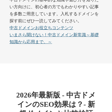
い方向けに、初心者の方でもわかりやすい記事
を多数ご用意しています。入札するドメインを
buywrite-plus.com
探す前にぜひ一読してみてください。
その他
ジャンル
中古ドメインお役立ちコンテンツ
45
DA
4677
2年
いまさら聞けない！中古ドメイン新常識～基礎
外部リンク数
ドメイン年齢
知識から応用まで。～
10,800円
入札 0件
詳細を見る
qbiz.jp
ビジネス
ジャンル
43
DA
963
14年
外部リンク数
ドメイン年齢
2026年最新版 - 中古ドメ
4,500円
入札 6件
インのSEO効果は？- 新
詳細を見る