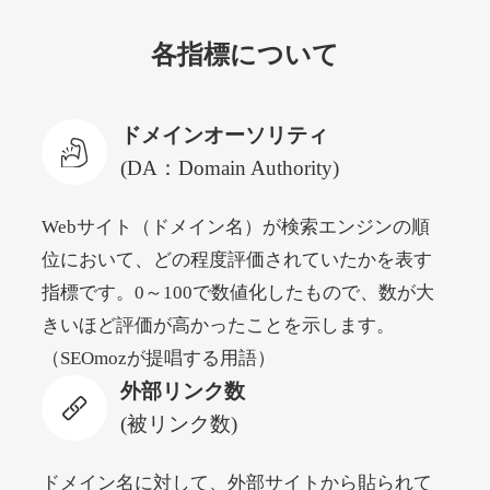
各指標について
newyorktodaylive.com
その他
ジャンル
ドメインオーソリティ
53
DA
430
2年
外部リンク数
ドメイン年齢
(DA：Domain Authority)
10,800円
入札 0件
Webサイト（ドメイン名）が検索エンジンの順
詳細を見る
位において、どの程度評価されていたかを表す
指標です。0～100で数値化したもので、数が大
dog-life-jacket.com
きいほど評価が高かったことを示します。
（SEOmozが提唱する用語）
その他
ジャンル
外部リンク数
53
DA
393
1年
外部リンク数
ドメイン年齢
(被リンク数)
10,800円
入札 0件
詳細を見る
ドメイン名に対して、外部サイトから貼られて