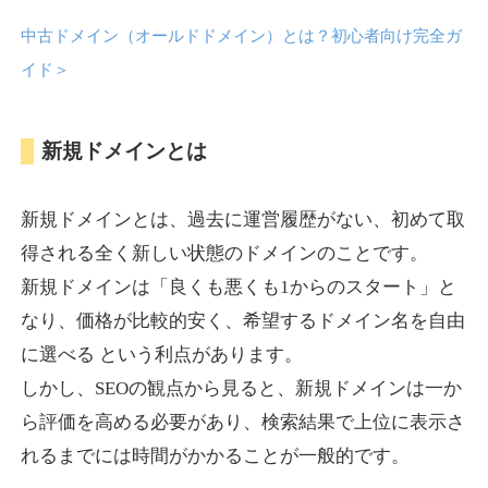
中古ドメイン（オールドドメイン）とは？初心者向け完全ガ
anipani.jp
イド
＞
ゲーム
ジャンル
新規ドメインとは
37
DA
418
12年
外部リンク数
ドメイン年齢
3,300円
入札 2件
新規ドメインとは、過去に運営履歴がない、初めて取
詳細を見る
得される全く新しい状態のドメインのことです。
新規ドメインは「良くも悪くも1からのスタート」と
lowslotfamilylocal.com
なり、価格が比較的安く、希望するドメイン名を自由
に選べる という利点があります。
その他
ジャンル
しかし、SEOの観点から見ると、新規ドメインは一か
37
DA
653
1年
外部リンク数
ドメイン年齢
ら評価を高める必要があり、検索結果で上位に表示さ
10,800円
入札 0件
れるまでには時間がかかることが一般的です。
詳細を見る