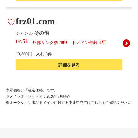
frz01.com
その他
ジャンル
54
DA
409
1年
外部リンク数
ドメイン年齢
10,800円
入札 0件
詳細を見る
korean-beautyshop.com
表示価格は「税込価格」です。
ドメインオーソリティ：2026年7月時点
その他
ジャンル
※オークション出品ドメインに対する中止申立ては
こちら
をご確認ください
54
DA
493
1年
外部リンク数
ドメイン年齢
10,800円
入札 0件
詳細を見る