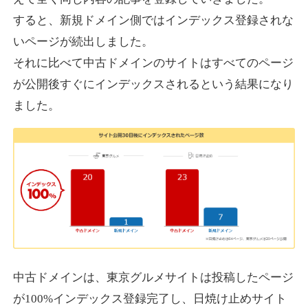
すると、新規ドメイン側ではインデックス登録されな
いページが続出しました。
designcrave.com
それに比べて中古ドメインのサイトはすべてのページ
その他
ジャンル
が公開後すぐにインデックスされるという結果になり
38
DA
1377
18年
外部リンク数
ドメイン年齢
ました。
10,800円
入札 0件
詳細を見る
actagainstaids.com
その他
ジャンル
38
DA
527
26年
外部リンク数
ドメイン年齢
10,800円
入札 0件
中古ドメインは、東京グルメサイトは投稿したページ
が100%インデックス登録完了し、日焼け止めサイト
詳細を見る