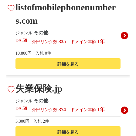
listofmobilephonenumber
s.com
その他
ジャンル
59
DA
335
1年
外部リンク数
ドメイン年齢
10,800円
入札 0件
詳細を見る
失業保険.jp
その他
ジャンル
59
DA
374
1年
外部リンク数
ドメイン年齢
3,300円
入札 2件
詳細を見る