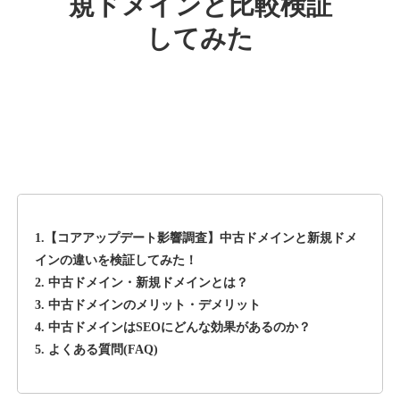
規ドメインと比較検証
してみた
rageboy.com
その他
ジャンル
42
DA
1724
29年
外部リンク数
ドメイン年齢
10,800円
入札 0件
詳細を見る
1.【コアアップデート影響調査】中古ドメインと新規ドメ
sug-web.jp
インの違いを検証してみた！
2. 中古ドメイン・新規ドメインとは？
その他
ジャンル
3. 中古ドメインのメリット・デメリット
42
DA
740
13年
外部リンク数
ドメイン年齢
4. 中古ドメインはSEOにどんな効果があるのか？
5. よくある質問(FAQ)
3,300円
入札 2件
詳細を見る