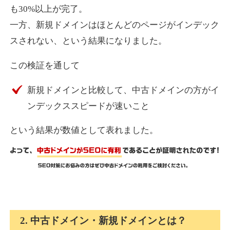
も30%以上が完了。
一方、新規ドメインはほとんどのページがインデック
express-soft.com
スされない、という結果になりました。
その他
ジャンル
この検証を通して
38
DA
919
26年
外部リンク数
ドメイン年齢
新規ドメインと比較して、中古ドメインの方がイ
10,800円
入札 0件
ンデックススピードが速いこと
詳細を見る
という結果が数値として表れました。
fukuoka-marathon.com
その他
ジャンル
38
DA
662
19年
外部リンク数
ドメイン年齢
10,800円
入札 0件
2. 中古ドメイン・新規ドメインとは？
詳細を見る