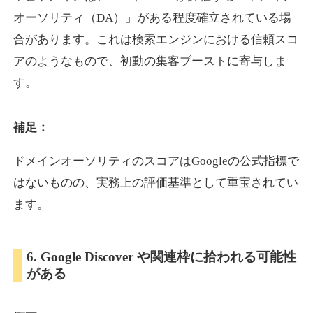
オーソリティ（DA）」がある程度確立されている場
合があります。これは検索エンジンにおける信頼スコ
showanavi.jp
アのようなもので、初動の集客ブーストに寄与しま
書籍
ジャンル
す。
33
DA
979
18年
外部リンク数
ドメイン年齢
3,600円
入札 3件
補足：
詳細を見る
ドメインオーソリティのスコアはGoogleの公式指標で
はないものの、実務上の評価基準として重宝されてい
aoyamasmiprp.jp
ます。
教育
ジャンル
33
DA
6. Google Discover や関連枠に拾われる可能性
145
16年
外部リンク数
ドメイン年齢
がある
3,300円
入札 2件
詳細を見る