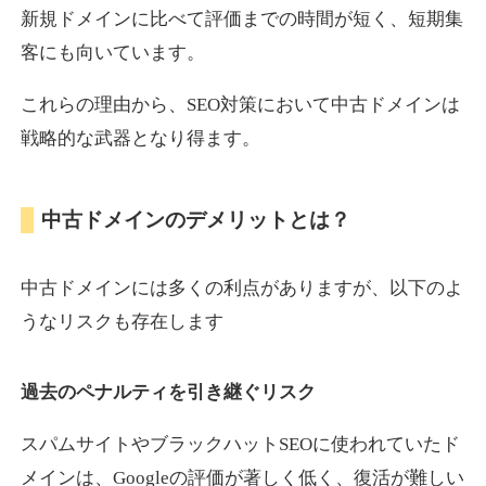
新規ドメインに比べて評価までの時間が短く、短期集
客にも向いています。
motokari.jp
これらの理由から、SEO対策において中古ドメインは
エンターテイメント
ジャンル
戦略的な武器となり得ます。
35
DA
947
21年
外部リンク数
ドメイン年齢
3,300円
入札 2件
中古ドメインのデメリットとは？
詳細を見る
中古ドメインには多くの利点がありますが、以下のよ
uho2.com
うなリスクも存在します
通販
ジャンル
過去のペナルティを引き継ぐリスク
35
DA
282
12年
外部リンク数
ドメイン年齢
10,800円
入札 0件
スパムサイトやブラックハットSEOに使われていたド
メインは、Googleの評価が著しく低く、復活が難しい
詳細を見る