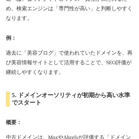
め、検索エンジンは「専門性が高い」と判断しやすく
なります。
otomedou.info
ゲーム
ジャンル
例：
34
DA
246
12年
外部リンク数
ドメイン年齢
過去に「美容ブログ」で使われていたドメインを、再
10,800円
入札 0件
び美容情報サイトとして活用することで、SEO評価が
詳細を見る
継続しやすくなります。
kakusen-kun.com
5. ドメインオーソリティが初期から高い水準
でスタート
エンターテイメント
ジャンル
34
DA
338
13年
外部リンク数
ドメイン年齢
概要：
10,800円
入札 0件
詳細を見る
中古ドメインは、MozやAhrefsが評価する「ドメイン