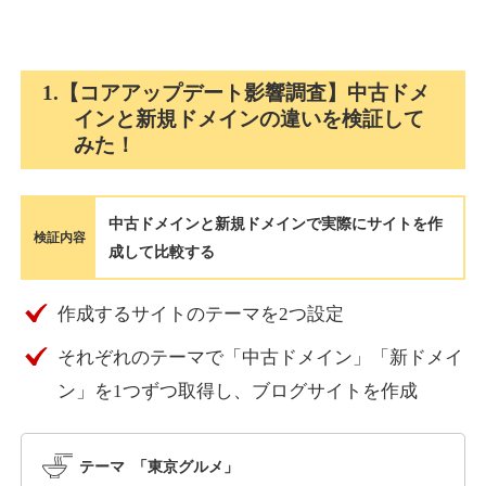
holocardstrategy.jp
1.【コアアップデート影響調査】中古ドメ
インと新規ドメインの違いを検証して
趣味
ジャンル
みた！
40
DA
702
2年
外部リンク数
ドメイン年齢
3,300円
入札 3件
中古ドメインと新規ドメインで実際にサイトを作
詳細を見る
検証内容
成して比較する
suka-jp.com
作成するサイトのテーマを2つ設定
それぞれのテーマで「中古ドメイン」「新ドメイ
その他
ジャンル
40
ン」を1つずつ取得し、ブログサイトを作成
DA
2518
1年
外部リンク数
ドメイン年齢
10,800円
入札 0件
テーマ 「東京グルメ」
詳細を見る