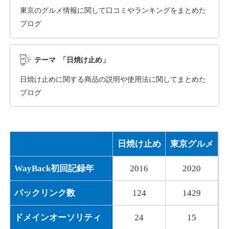
東京のグルメ情報に関して口コミやランキングをまとめた
ブログ
dka-hero.com
その他
ジャンル
テーマ 「日焼け止め」
40
DA
1070
15年
外部リンク数
ドメイン年齢
日焼け止めに関する商品の説明や使用法に関してまとめた
10,800円
入札 0件
ブログ
詳細を見る
日焼け止め
東京グルメ
mimpie.com
WayBack初回記録年
2016
2020
その他
ジャンル
40
DA
324
1年
外部リンク数
ドメイン年齢
バックリンク数
124
1429
10,800円
入札 0件
ドメインオーソリティ
24
15
詳細を見る