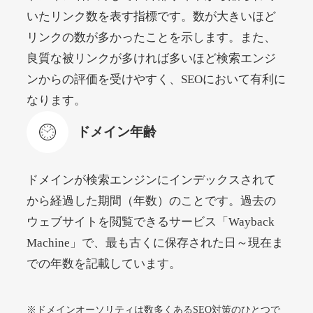
いたリンク数を表す指標です。数が大きいほど
リンクの数が多かったことを示します。また、
beamie.jp
良質な被リンクが多ければ多いほど検索エンジ
エンターテイメント
ジャンル
ンからの評価を受けやすく、SEOにおいて有利に
52
DA
3790
16年
外部リンク数
ドメイン年齢
なります。
4,200円
入札 7件
ドメイン年齢
詳細を見る
ドメインが検索エンジンにインデックスされて
themusicnotebook.com
から経過した期間（年数）のことです。過去の
ウェブサイトを閲覧できるサービス「Wayback
その他
ジャンル
Machine」で、最も古くに保存された日～現在ま
52
DA
392
1年
外部リンク数
ドメイン年齢
での年数を記載しています。
10,800円
入札 0件
詳細を見る
※ドメインオーソリティは数多くあるSEO対策のひとつで