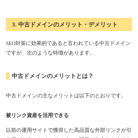
onlinepokerbetdansk.com
3. 中古ドメインのメリット・デメリット
その他
ジャンル
37
DA
SEO対策に効果的であると言われている中古ドメイン
629
1年
外部リンク数
ドメイン年齢
ですが、次のような特徴があります。
10,800円
入札 0件
詳細を見る
中古ドメインのメリットとは？
econopundit.com
中古ドメインの主なメリットは以下のとおりです。
その他
ジャンル
37
DA
446
23年
外部リンク数
ドメイン年齢
被リンク資産を活用できる
10,800円
入札 0件
以前の運用サイトで獲得した高品質な外部リンクが引
詳細を見る