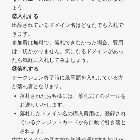
ょう。
②入札する
debtconsolidationorg.info
出品されているドメイン名はどなたでも入札で
きます。
その他
ジャンル
49
DA
参加費は無料で、落札できなかった場合、費用
389
1年
外部リンク数
ドメイン年齢
は一切かかりません。気になるドメインがあっ
10,800円
入札 0件
たら気軽に入札してみましょう。
詳細を見る
③落札する
オークション終了時に最高額を入札している方
が落札者となります。
portalvidalivre.com
落札されたお客様には、落札完了のメールを
その他
ジャンル
お送りいたします。
47
DA
2202
5年
落札したドメイン名の購入費用は、登録され
外部リンク数
ドメイン年齢
ているクレジットカードから自動で引き落と
10,800円
入札 0件
されます。
詳細を見る
中古ドメインの基本的な知識や選び方を知りた