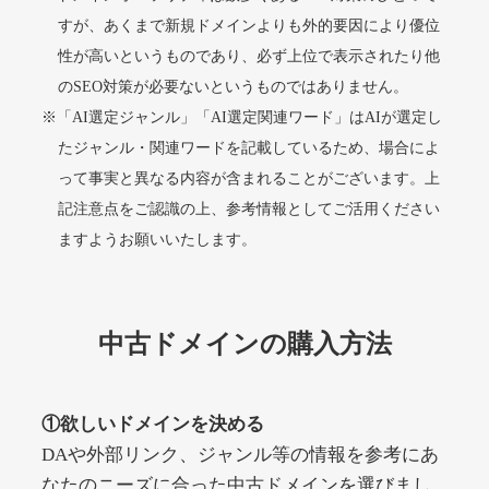
すが、あくまで新規ドメインよりも外的要因により優位
性が高いというものであり、必ず上位で表示されたり他
alprostadil-br.info
のSEO対策が必要ないというものではありません。
※「AI選定ジャンル」「AI選定関連ワード」はAIが選定し
その他
ジャンル
51
DA
たジャンル・関連ワードを記載しているため、場合によ
1202
1年
外部リンク数
ドメイン年齢
って事実と異なる内容が含まれることがございます。上
10,800円
入札 0件
記注意点をご認識の上、参考情報としてご活用ください
詳細を見る
ますようお願いいたします。
toto-robot.com
中古ドメインの購入方法
その他
ジャンル
51
DA
487
1年
外部リンク数
ドメイン年齢
①欲しいドメインを決める
10,800円
入札 0件
DAや外部リンク、ジャンル等の情報を参考にあ
詳細を見る
なたのニーズに合った中古ドメインを選びまし