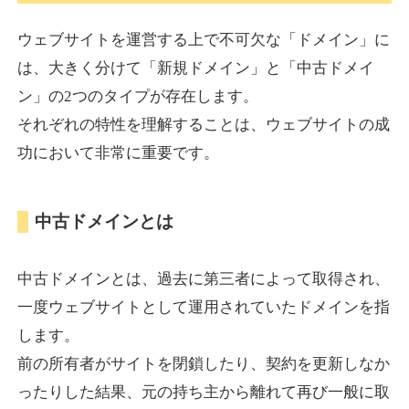
ウェブサイトを運営する上で不可欠な「ドメイン」に
torigirl-movie.com
は、大きく分けて「新規ドメイン」と「中古ドメイ
ン」の2つのタイプが存在します。
その他
ジャンル
それぞれの特性を理解することは、ウェブサイトの成
38
DA
383
10年
外部リンク数
ドメイン年齢
功において非常に重要です。
10,800円
入札 0件
詳細を見る
中古ドメインとは
vrnvroomn.com
中古ドメインとは、過去に第三者によって取得され、
通販
ジャンル
一度ウェブサイトとして運用されていたドメインを指
37
DA
1051
4年
外部リンク数
ドメイン年齢
します。
前の所有者がサイトを閉鎖したり、契約を更新しなか
10,800円
入札 0件
ったりした結果、元の持ち主から離れて再び一般に取
詳細を見る