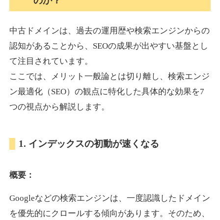
のか？
中古ドメインは、過去の運用歴や検索エンジンからの
akagi-yama.jp
認知があることから、SEOの成果が出やすい基盤とし
旅行
ジャンル
て注目されています。
35
DA
1004
15年
外部リンク数
ドメイン年齢
ここでは、メリット一般論とは切り離し、検索エンジ
3,300円
入札 2件
ン最適化（SEO）の観点に特化した具体的な効果を7
詳細を見る
つの視点から解説します。
2chnavi.net
1. インデックスの初動が速くなる
その他
ジャンル
概要：
35
DA
3998
20年
外部リンク数
ドメイン年齢
Googleなどの検索エンジンは、一度認識したドメイン
11,100円
入札 1件
を優先的にクロールする傾向があります。そのため、
詳細を見る