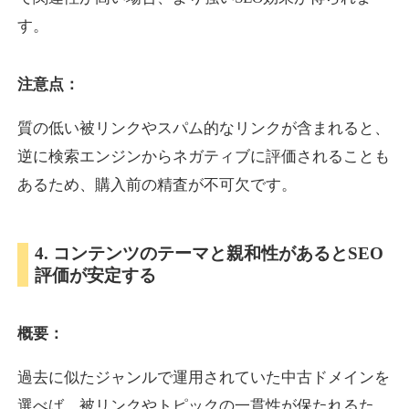
す。
inublo.jp
注意点：
ペット
ジャンル
34
DA
質の低い被リンクやスパム的なリンクが含まれると、
2080
21年
外部リンク数
ドメイン年齢
逆に検索エンジンからネガティブに評価されることも
3,600円
入札 3件
あるため、購入前の精査が不可欠です。
詳細を見る
4. コンテンツのテーマと親和性があるとSEO
uragu.com
評価が安定する
通販
ジャンル
34
DA
概要：
331
20年
外部リンク数
ドメイン年齢
11,100円
入札 1件
過去に似たジャンルで運用されていた中古ドメインを
詳細を見る
選べば、被リンクやトピックの一貫性が保たれるた