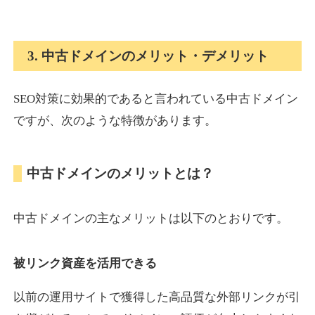
onlinepokerbetdansk.com
3. 中古ドメインのメリット・デメリット
その他
ジャンル
37
DA
SEO対策に効果的であると言われている中古ドメイン
629
1年
外部リンク数
ドメイン年齢
ですが、次のような特徴があります。
10,800円
入札 0件
詳細を見る
中古ドメインのメリットとは？
econopundit.com
中古ドメインの主なメリットは以下のとおりです。
その他
ジャンル
37
DA
446
23年
外部リンク数
ドメイン年齢
被リンク資産を活用できる
10,800円
入札 0件
以前の運用サイトで獲得した高品質な外部リンクが引
詳細を見る