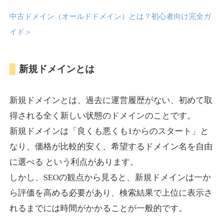
中古ドメイン（オールドドメイン）とは？初心者向け完全ガ
anipani.jp
イド
＞
ゲーム
ジャンル
新規ドメインとは
37
DA
418
12年
外部リンク数
ドメイン年齢
3,300円
入札 2件
新規ドメインとは、過去に運営履歴がない、初めて取
詳細を見る
得される全く新しい状態のドメインのことです。
新規ドメインは「良くも悪くも1からのスタート」と
lowslotfamilylocal.com
なり、価格が比較的安く、希望するドメイン名を自由
に選べる という利点があります。
その他
ジャンル
しかし、SEOの観点から見ると、新規ドメインは一か
37
DA
653
1年
外部リンク数
ドメイン年齢
ら評価を高める必要があり、検索結果で上位に表示さ
10,800円
入札 0件
れるまでには時間がかかることが一般的です。
詳細を見る