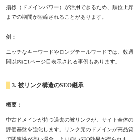
指標（ドメインパワー）が活用できるため、順位上昇
までの期間が短縮されることがあります。
yoshuhanten.com
飲食
ジャンル
例：
34
DA
271
25年
外部リンク数
ドメイン年齢
ニッチなキーワードやロングテールワードでは、数週
10,800円
入札 0件
間以内に1ページ目表示される事例もあります。
詳細を見る
3. 被リンク構造のSEO継承
naruto-20th.jp
概要：
イベント
ジャンル
34
DA
270
4年
外部リンク数
ドメイン年齢
中古ドメインが持つ過去の被リンクが、サイト全体の
3,600円
入札 3件
評価基盤を強化します。リンク元のドメインが高品質
詳細を見る
で関連性が高い場合、より強いSEO効果が得られま