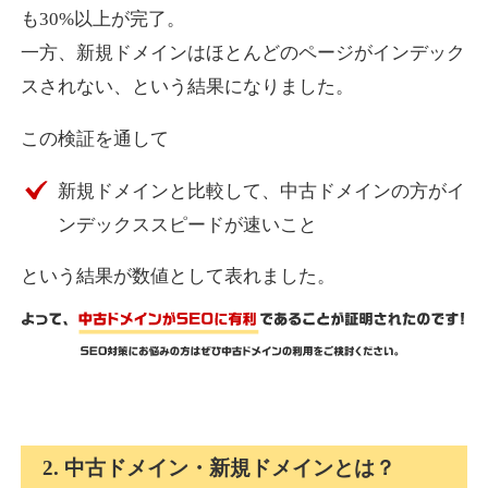
も30%以上が完了。
一方、新規ドメインはほとんどのページがインデック
express-soft.com
スされない、という結果になりました。
その他
ジャンル
この検証を通して
38
DA
919
26年
外部リンク数
ドメイン年齢
新規ドメインと比較して、中古ドメインの方がイ
10,800円
入札 0件
ンデックススピードが速いこと
詳細を見る
という結果が数値として表れました。
fukuoka-marathon.com
その他
ジャンル
38
DA
662
19年
外部リンク数
ドメイン年齢
10,800円
入札 0件
2. 中古ドメイン・新規ドメインとは？
詳細を見る