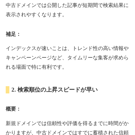
中古ドメインでは公開した記事が短期間で検索結果に
表示されやすくなります。
oazo.jp
補足：
プレミアム文字列
ジャンル
35
DA
626
22年
外部リンク数
ドメイン年齢
インデックスが速いことは、トレンド性の高い情報や
3,300円
入札 2件
キャンペーンページなど、タイムリーな集客が求めら
詳細を見る
れる場面で特に有利です。
e-b.jp
2. 検索順位の上昇スピードが早い
プレミアム文字列
ジャンル
概要：
35
DA
368
3年
外部リンク数
ドメイン年齢
3,300円
入札 2件
新規ドメインでは信頼性や評価を得るまでに時間がか
かりますが、中古ドメインではすでに蓄積された信頼
詳細を見る