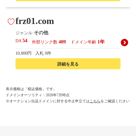
frz01.com
その他
ジャンル
54
DA
409
1年
外部リンク数
ドメイン年齢
10,800円
入札 0件
詳細を見る
korean-beautyshop.com
表示価格は「税込価格」です。
ドメインオーソリティ：2026年7月時点
その他
ジャンル
※オークション出品ドメインに対する中止申立ては
こちら
をご確認ください
54
DA
493
1年
外部リンク数
ドメイン年齢
10,800円
入札 0件
詳細を見る