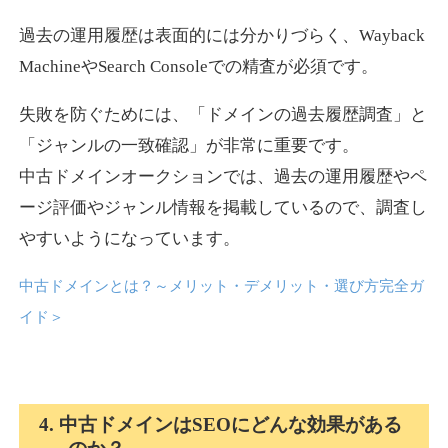
過去の運用履歴は表面的には分かりづらく、Wayback
news-log.jp
MachineやSearch Consoleでの精査が必須です。
エンターテイメント
ジャンル
失敗を防ぐためには、「ドメインの過去履歴調査」と
35
DA
759
9年
外部リンク数
ドメイン年齢
「ジャンルの一致確認」が非常に重要です。
中古ドメインオークションでは、過去の運用履歴やペ
3,300円
入札 2件
ージ評価やジャンル情報を掲載しているので、調査し
詳細を見る
やすいようになっています。
中古ドメインとは？～メリット・デメリット・選び方完全ガ
shadosoku.com
イド
＞
エンターテイメント
ジャンル
35
DA
460
10年
外部リンク数
ドメイン年齢
10,800円
入札 0件
4. 中古ドメインはSEOにどんな効果がある
詳細を見る