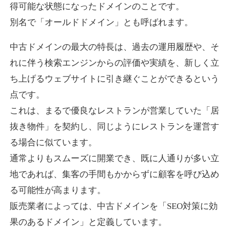
得可能な状態になったドメインのことです。
別名で「オールドドメイン」とも呼ばれます。
higehiro-anime.com
中古ドメインの最大の特長は、過去の運用履歴や、そ
エンターテイメント
ジャンル
れに伴う検索エンジンからの評価や実績を、新しく立
37
DA
882
6年
外部リンク数
ドメイン年齢
ち上げるウェブサイトに引き継ぐことができるという
10,800円
入札 0件
点です。
これは、まるで優良なレストランが営業していた「居
詳細を見る
抜き物件」を契約し、同じようにレストランを運営す
る場合に似ています。
box-cafe.jp
通常よりもスムーズに開業でき、既に人通りが多い立
飲食
ジャンル
地であれば、集客の手間もかからずに顧客を呼び込め
37
DA
217
8年
外部リンク数
ドメイン年齢
る可能性が高まります。
販売業者によっては、中古ドメインを「SEO対策に効
3,300円
入札 2件
果のあるドメイン」と定義しています。
詳細を見る