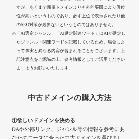
すが、あくまで新規ドメインよりも外的要因により優位
性が高いというものであり、必ず上位で表示されたり他
alprostadil-br.info
のSEO対策が必要ないというものではありません。
※「AI選定ジャンル」「AI選定関連ワード」はAIが選定し
その他
ジャンル
51
DA
たジャンル・関連ワードを記載しているため、場合によ
1202
1年
外部リンク数
ドメイン年齢
って事実と異なる内容が含まれることがございます。上
10,800円
入札 0件
記注意点をご認識の上、参考情報としてご活用ください
詳細を見る
ますようお願いいたします。
toto-robot.com
中古ドメインの購入方法
その他
ジャンル
51
DA
487
1年
外部リンク数
ドメイン年齢
①欲しいドメインを決める
10,800円
入札 0件
DAや外部リンク、ジャンル等の情報を参考にあ
詳細を見る
なたのニーズに合った中古ドメインを選びまし