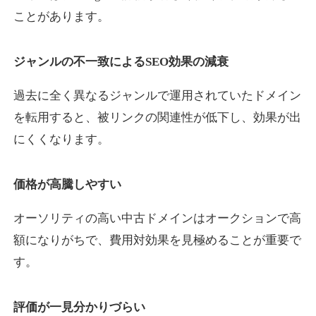
ことがあります。
yaoiso.com
ジャンルの不一致によるSEO効果の減衰
飲食
ジャンル
過去に全く異なるジャンルで運用されていたドメイン
35
DA
359
17年
外部リンク数
ドメイン年齢
を転用すると、被リンクの関連性が低下し、効果が出
10,800円
入札 0件
にくくなります。
詳細を見る
価格が高騰しやすい
outlaw-movie.jp
オーソリティの高い中古ドメインはオークションで高
エンターテイメント
ジャンル
額になりがちで、費用対効果を見極めることが重要で
35
DA
362
14年
外部リンク数
ドメイン年齢
す。
3,300円
入札 2件
評価が一見分かりづらい
詳細を見る