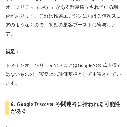
オーソリティ（DA）」がある程度確立されている場
合があります。これは検索エンジンにおける信頼スコ
showanavi.jp
アのようなもので、初動の集客ブーストに寄与しま
書籍
ジャンル
す。
33
DA
979
18年
外部リンク数
ドメイン年齢
3,600円
入札 3件
補足：
詳細を見る
ドメインオーソリティのスコアはGoogleの公式指標で
はないものの、実務上の評価基準として重宝されてい
aoyamasmiprp.jp
ます。
教育
ジャンル
33
DA
6. Google Discover や関連枠に拾われる可能性
145
16年
外部リンク数
ドメイン年齢
がある
3,300円
入札 2件
詳細を見る