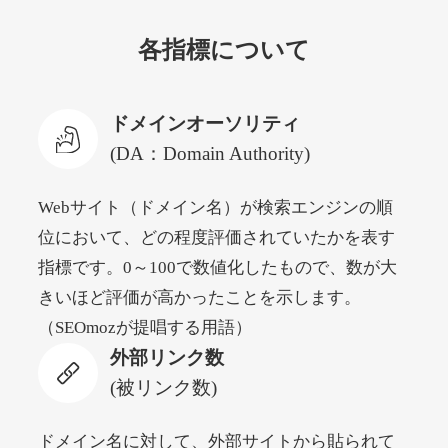
各指標について
newyorktodaylive.com
その他
ジャンル
ドメインオーソリティ
53
DA
430
2年
外部リンク数
ドメイン年齢
(DA：Domain Authority)
10,800円
入札 0件
Webサイト（ドメイン名）が検索エンジンの順
詳細を見る
位において、どの程度評価されていたかを表す
指標です。0～100で数値化したもので、数が大
dog-life-jacket.com
きいほど評価が高かったことを示します。
（SEOmozが提唱する用語）
その他
ジャンル
外部リンク数
53
DA
393
1年
外部リンク数
ドメイン年齢
(被リンク数)
10,800円
入札 0件
詳細を見る
ドメイン名に対して、外部サイトから貼られて