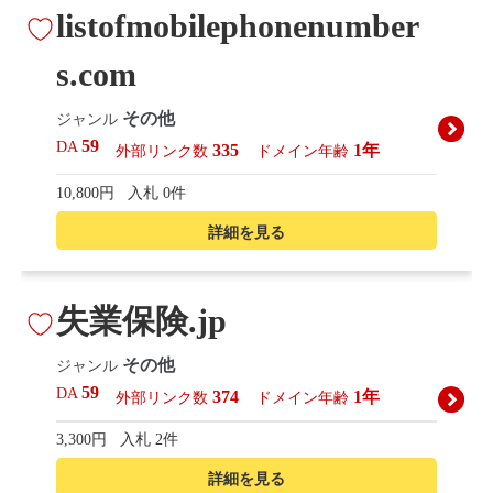
listofmobilephonenumber
s.com
その他
ジャンル
59
DA
335
1年
外部リンク数
ドメイン年齢
10,800円
入札 0件
詳細を見る
失業保険.jp
その他
ジャンル
59
DA
374
1年
外部リンク数
ドメイン年齢
3,300円
入札 2件
詳細を見る