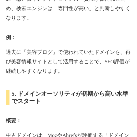
め、検索エンジンは「専門性が高い」と判断しやすく
なります。
otomedou.info
ゲーム
ジャンル
例：
34
DA
246
12年
外部リンク数
ドメイン年齢
過去に「美容ブログ」で使われていたドメインを、再
10,800円
入札 0件
び美容情報サイトとして活用することで、SEO評価が
詳細を見る
継続しやすくなります。
kakusen-kun.com
5. ドメインオーソリティが初期から高い水準
でスタート
エンターテイメント
ジャンル
34
DA
338
13年
外部リンク数
ドメイン年齢
概要：
10,800円
入札 0件
詳細を見る
中古ドメインは、MozやAhrefsが評価する「ドメイン