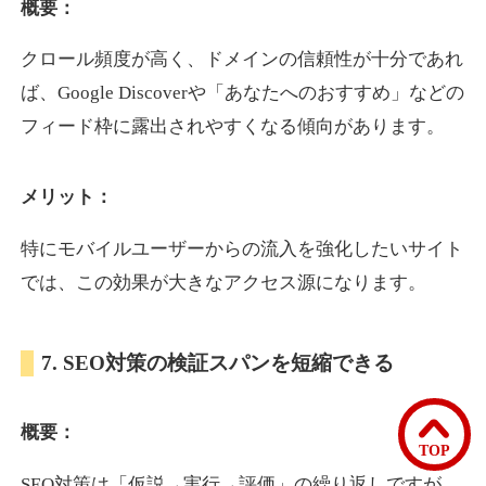
概要：
クロール頻度が高く、ドメインの信頼性が十分であれ
bomibomi.com
ば、Google Discoverや「あなたへのおすすめ」などの
音楽
ジャンル
フィード枠に露出されやすくなる傾向があります。
33
DA
183
15年
外部リンク数
ドメイン年齢
メリット：
10,800円
入札 0件
詳細を見る
特にモバイルユーザーからの流入を強化したいサイト
では、この効果が大きなアクセス源になります。
b1-kitakyushu.jp
7. SEO対策の検証スパンを短縮できる
イベント
ジャンル
33
DA
200
8年
外部リンク数
ドメイン年齢
概要：
3,300円
入札 2件
TOP
詳細を見る
SEO対策は「仮説→実行→評価」の繰り返しですが、