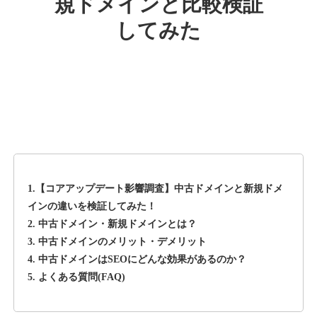
規ドメインと比較検証
してみた
rageboy.com
その他
ジャンル
42
DA
1724
29年
外部リンク数
ドメイン年齢
10,800円
入札 0件
詳細を見る
1.【コアアップデート影響調査】中古ドメインと新規ドメ
sug-web.jp
インの違いを検証してみた！
2. 中古ドメイン・新規ドメインとは？
その他
ジャンル
3. 中古ドメインのメリット・デメリット
42
DA
740
13年
外部リンク数
ドメイン年齢
4. 中古ドメインはSEOにどんな効果があるのか？
5. よくある質問(FAQ)
3,300円
入札 2件
詳細を見る