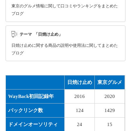
東京のグルメ情報に関して口コミやランキングをまとめた
ブログ
dka-hero.com
その他
ジャンル
テーマ 「日焼け止め」
40
DA
1070
15年
外部リンク数
ドメイン年齢
日焼け止めに関する商品の説明や使用法に関してまとめた
10,800円
入札 0件
ブログ
詳細を見る
日焼け止め
東京グルメ
mimpie.com
WayBack初回記録年
2016
2020
その他
ジャンル
40
DA
324
1年
外部リンク数
ドメイン年齢
バックリンク数
124
1429
10,800円
入札 0件
ドメインオーソリティ
24
15
詳細を見る