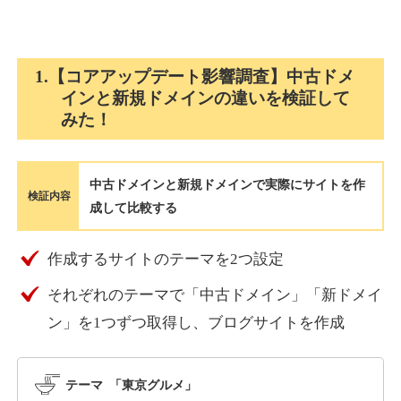
holocardstrategy.jp
1.【コアアップデート影響調査】中古ドメ
インと新規ドメインの違いを検証して
趣味
ジャンル
みた！
40
DA
702
2年
外部リンク数
ドメイン年齢
3,300円
入札 3件
中古ドメインと新規ドメインで実際にサイトを作
詳細を見る
検証内容
成して比較する
suka-jp.com
作成するサイトのテーマを2つ設定
それぞれのテーマで「中古ドメイン」「新ドメイ
その他
ジャンル
40
ン」を1つずつ取得し、ブログサイトを作成
DA
2518
1年
外部リンク数
ドメイン年齢
10,800円
入札 0件
テーマ 「東京グルメ」
詳細を見る