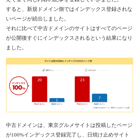
すると、新規ドメイン側ではインデックス登録されな
いページが続出しました。
designcrave.com
それに比べて中古ドメインのサイトはすべてのページ
その他
ジャンル
が公開後すぐにインデックスされるという結果になり
38
DA
1377
18年
外部リンク数
ドメイン年齢
ました。
10,800円
入札 0件
詳細を見る
actagainstaids.com
その他
ジャンル
38
DA
527
26年
外部リンク数
ドメイン年齢
10,800円
入札 0件
中古ドメインは、東京グルメサイトは投稿したページ
が100%インデックス登録完了し、日焼け止めサイト
詳細を見る