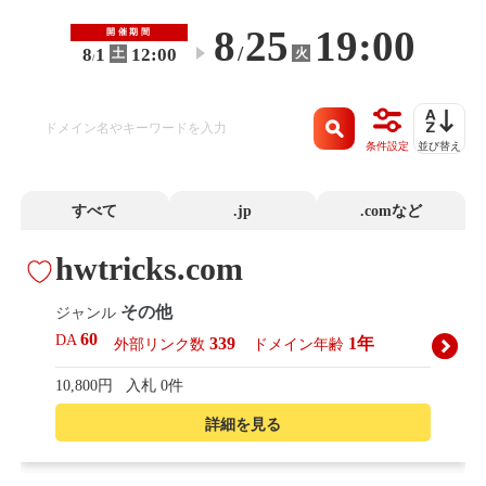
8
25
19:00
開催期間
/
8
1
12:00
火
土
〜
/
条件設定
並び替え
すべて
.jp
.comなど
hwtricks.com
その他
ジャンル
60
DA
339
1年
外部リンク数
ドメイン年齢
10,800円
入札 0件
詳細を見る