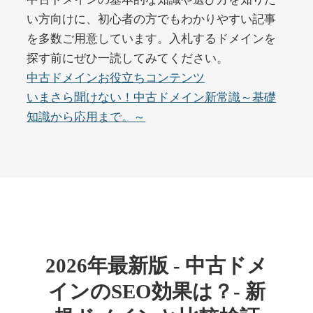
い方向けに、初心者の方でもわかりやすい記事
を多数ご用意しています。入札するドメインを
buywrite-plus.com
探す前にぜひ一読してみてください。
その他
ジャンル
中古ドメインお役立ちコンテンツ
45
DA
4677
2年
いまさら聞けない！中古ドメイン新常識～基礎
外部リンク数
ドメイン年齢
知識から応用まで。～
10,800円
入札 0件
詳細を見る
qbiz.jp
ビジネス
ジャンル
43
DA
963
14年
外部リンク数
ドメイン年齢
2026年最新版 - 中古ドメ
4,500円
入札 6件
インのSEO効果は？- 新
詳細を見る