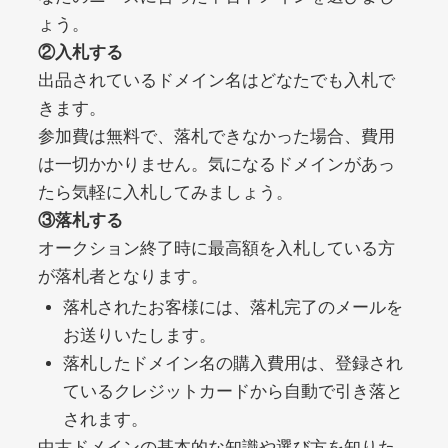
ょう。
②入札する
debtconsolidationorg.info
出品されているドメイン名はどなたでも入札で
きます。
その他
ジャンル
49
DA
参加費は無料で、落札できなかった場合、費用
389
1年
外部リンク数
ドメイン年齢
は一切かかりません。気になるドメインがあっ
10,800円
入札 0件
たら気軽に入札してみましょう。
詳細を見る
③落札する
オークション終了時に最高額を入札している方
が落札者となります。
portalvidalivre.com
落札されたお客様には、落札完了のメールを
その他
ジャンル
お送りいたします。
47
DA
2202
5年
落札したドメイン名の購入費用は、登録され
外部リンク数
ドメイン年齢
ているクレジットカードから自動で引き落と
10,800円
入札 0件
されます。
詳細を見る
中古ドメインの基本的な知識や選び方を知りた