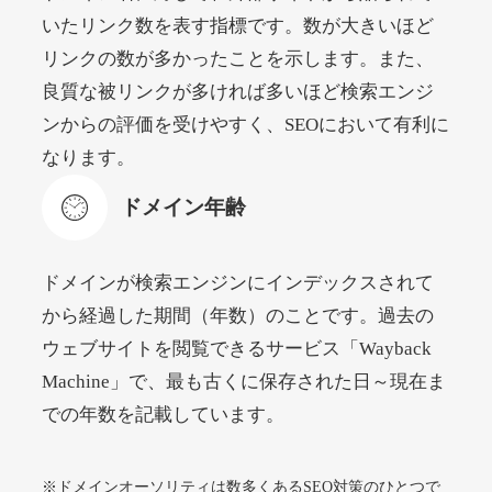
いたリンク数を表す指標です。数が大きいほど
リンクの数が多かったことを示します。また、
beamie.jp
良質な被リンクが多ければ多いほど検索エンジ
エンターテイメント
ジャンル
ンからの評価を受けやすく、SEOにおいて有利に
52
DA
3790
16年
外部リンク数
ドメイン年齢
なります。
4,200円
入札 7件
ドメイン年齢
詳細を見る
ドメインが検索エンジンにインデックスされて
themusicnotebook.com
から経過した期間（年数）のことです。過去の
ウェブサイトを閲覧できるサービス「Wayback
その他
ジャンル
Machine」で、最も古くに保存された日～現在ま
52
DA
392
1年
外部リンク数
ドメイン年齢
での年数を記載しています。
10,800円
入札 0件
詳細を見る
※ドメインオーソリティは数多くあるSEO対策のひとつで