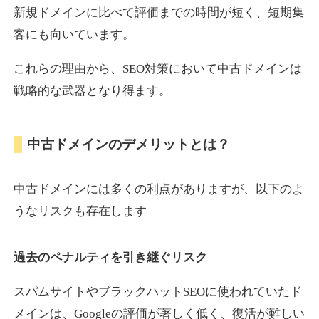
新規ドメインに比べて評価までの時間が短く、短期集
客にも向いています。
motokari.jp
これらの理由から、SEO対策において中古ドメインは
エンターテイメント
ジャンル
戦略的な武器となり得ます。
35
DA
947
21年
外部リンク数
ドメイン年齢
3,300円
入札 2件
中古ドメインのデメリットとは？
詳細を見る
中古ドメインには多くの利点がありますが、以下のよ
uho2.com
うなリスクも存在します
通販
ジャンル
過去のペナルティを引き継ぐリスク
35
DA
282
12年
外部リンク数
ドメイン年齢
10,800円
入札 0件
スパムサイトやブラックハットSEOに使われていたド
メインは、Googleの評価が著しく低く、復活が難しい
詳細を見る