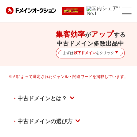
※1
集客効率
アップ
が
する
中古ドメイン多数出品中
まずは
以下ドメイン
をクリック
※AIによって選定されたジャンル・関連ワードを掲載しています。
中古ドメインとは？
中古ドメインの選び方