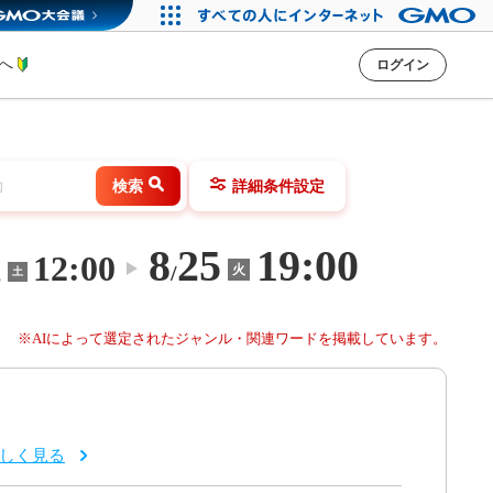
方へ
ログイン
検索
詳細条件設定
8
25
19:00
1
12:00
〜
/
火
土
※AIによって選定されたジャンル・関連ワードを掲載しています。
しく見る