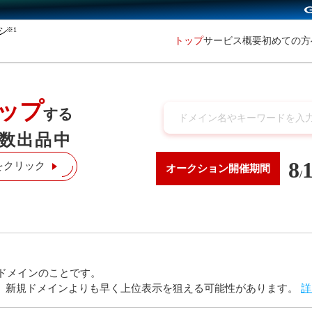
※1
初めての
トップ
サービス概要
ップ
する
数出品中
8
をクリック
オークション
開催期間
/
ドメインのことです。
り、新規ドメインよりも早く上位表示を狙える可能性があります。
詳