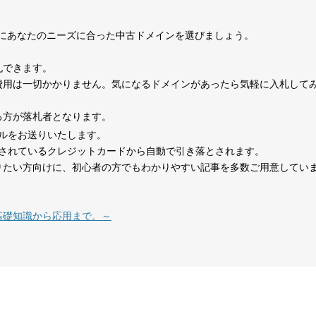
0
考にあなたのニーズに合った中古ドメインを選びましょう。
1070
15年
その他
0
札できます。
費用は一切かかりません。気になるドメインがあったら気軽に入札して
324
1年
その他
0
る方が落札者となります。
ルをお送りいたします。
479
14年
その他
0
されているクレジットカードから自動で引き落とされます。
りたい方向けに、初心者の方でもわかりやすい記事を多数ご用意してい
在宅勤務
1151
8年
就職・転職
コミュニティ
テレワーク
基礎知識から応用まで。～
1377
18年
その他
0
527
26年
その他
0