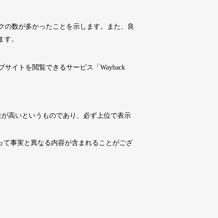
10,800円
10,800円
0
16日
詳細を見る
クの数が多かったことを示します。また、良
ます。
10,800円
10,800円
0
16日
詳細を見る
イトを閲覧できるサービス「Wayback
4,500円
4,500円
6
16日
詳細を見る
性が高いというものであり、必ず上位で表示
10,800円
10,800円
0
16日
詳細を見る
よって事実と異なる内容が含まれることがござ
3,300円
3,300円
2
16日
詳細を見る
3,300円
3,300円
3
16日
詳細を見る
10,800円
10,800円
0
16日