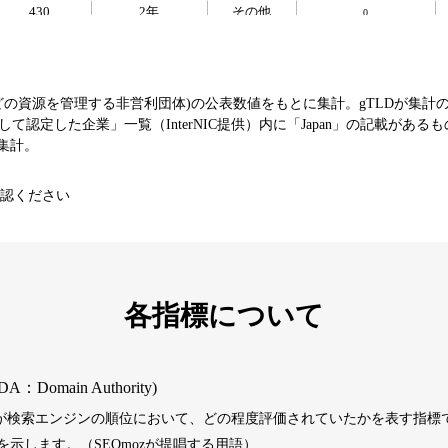
430
2年
その他
0
393
1年
その他
0
などの資源を管理する非営利団体)の公表数値をもとに集計。gTLDが集計
て認定した企業」一覧（InterNIC提供）内に「Japan」の記載がある
エンターテ
SNS
芸能
値を集計。
3790
16年
イメント
コミュニティ
認ください
392
1年
その他
0
1202
1年
その他
0
各指標について
487
1年
その他
0
DA：Domain Authority)
）が検索エンジンの順位において、どの程度評価されていたかを表す指標で
389
1年
その他
0
示します。（SEOmozが提唱する用語）