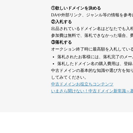
suka-jp.com
①欲しいドメインを決める
DAや外部リンク、ジャンル等の情報を参
dka-hero.com
40
②入札する
出品されているドメイン名はどなたでも入
参加費は無料で、落札できなかった場合、
mimpie.com
40
③落札する
オークション終了時に最高額を入札してい
落札されたお客様には、落札完了のメー
countdown-x.com
39
落札したドメイン名の購入費用は、登録
中古ドメインの基本的な知識や選び方を知
してみてください。
campus-web.jp
38
中古ドメインお役立ちコンテンツ
いまさら聞けない！中古ドメイン新常識～
designcrave.com
38
actagainstaids.com
38