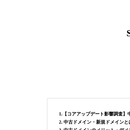
express-soft.com
38
fukuoka-marathon.com
38
torigirl-movie.com
38
vrnvroomn.com
37
higehiro-anime.com
37
box-cafe.jp
37
1.【コアアップデート影響調査
2. 中古ドメイン・新規ドメインと
anipani.jp
37