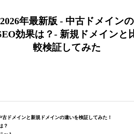
919
26年
その他
0
2026年最新版 - 中古ドメインの
662
19年
その他
0
SEO効果は？- 新規ドメインと
較検証してみた
383
10年
その他
0
カー用品
1051
4年
通販
ライフスタイル
通販
エンターテ
アニメ
ライトノベル
882
6年
イメント
恋愛
キャラクターカフェ
217
8年
飲食
コラボカフェ
エンタメ
】中古ドメインと新規ドメインの違いを検証してみた！
は？
ゲーム
キャラクター
418
12年
ゲーム
エンタメ