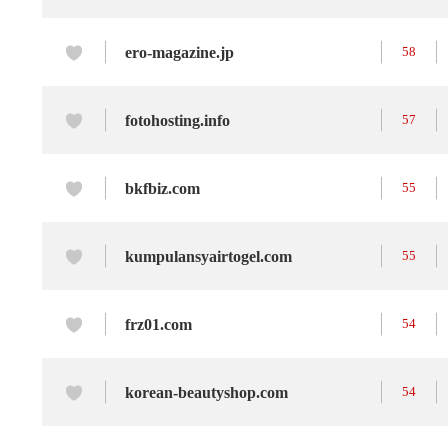
ero-magazine.jp
58
fotohosting.info
57
bkfbiz.com
55
kumpulansyairtogel.com
55
frz01.com
54
korean-beautyshop.com
54