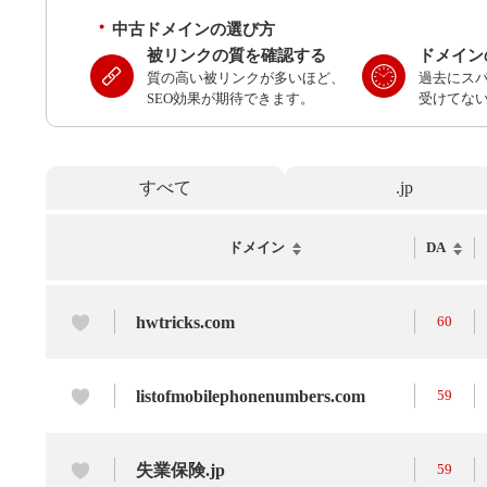
中古ドメインの選び方
被リンクの質を確認する
ドメイン
質の高い被リンクが多いほど、
過去にス
SEO効果が期待できます。
受けてな
すべて
.jp
ドメイン
DA
hwtricks.com
60
listofmobilephonenumbers.com
59
失業保険.jp
59