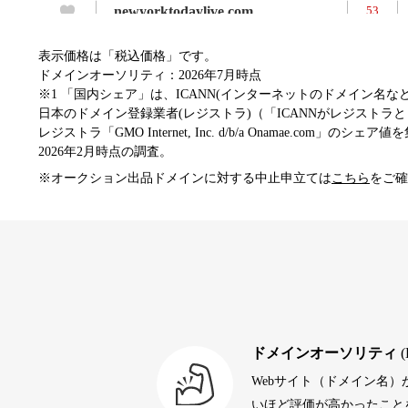
newyorktodaylive.com
53
表示価格は「税込価格」です。
dog-life-jacket.com
53
ドメインオーソリティ：2026年7月時点
※1 「国内シェア」は、ICANN(インターネットのドメイン名
日本のドメイン登録業者(レジストラ)（「ICANNがレジストラとし
レジストラ「GMO Internet, Inc. d/b/a Onamae.com」のシェア
beamie.jp
52
2026年2月時点の調査。
※オークション出品ドメインに対する中止申立ては
こちら
をご確
themusicnotebook.com
52
alprostadil-br.info
51
toto-robot.com
51
ドメインオーソリティ
(
Webサイト（ドメイン名
debtconsolidationorg.info
49
いほど評価が高かったことを