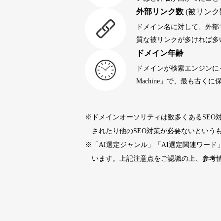
外部リンク数
(被リンク
portalvidalivre.com
47
ドメイン名に対して、外部
質な被リンクが多ければ多
ドメイン年齢
buywrite-plus.com
45
ドメインが検索エンジンに
Machine」で、最も古
qbiz.jp
43
※ドメインオーソリティは数多くあるSEO
rageboy.com
42
されたり他のSEO対策が必要ないという
※「AI選定ジャンル」「AI選定関連ワー
sug-web.jp
42
います。上記注意点をご認識の上、参考
holocardstrategy.jp
40
40