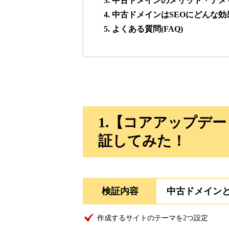
3. 中古ドメインのメリット・デメ
4. 中古ドメインはSEOにどんな
lowslotfamilylocal.com
5. よくある質問(FAQ)
37
onlinepokerbetdansk.com
37
econopundit.com
37
1.【コアアップデ
theharteofmarketing.com
37
証してみた！
myougi.jp
36
検証内容
中古ドメイン
motokari.jp
35
作成するサイトのテーマを2つ設定