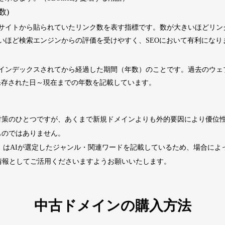
数)
2202
5年
その他
0
サイトから貼られていたリンク数を表す指標です。数が大きいほどリン
いほど検索エンジンからの評価を受けやすく、SEOにおいて有利になり
4677
2年
その他
0
インデックスされてから経過した期間（年数）のことです。過去のウェブサ
くに保存された日～現在までの年数を記載しています。
経済ニュース
963
14年
ビジネス
九州経済
ビジネス
対策のひとつですが、あくまで新規ドメインよりも外的要因により優位
1724
29年
その他
0
ものではありません。
ド」はAIが選定したジャンル・関連ワードを記載しているため、場合に
740
13年
その他
0
情報としてご活用くださいますようお願いいたします。
カードゲーム
攻略
702
2年
趣味
大会情報
中古ドメインの購入方法
2518
1年
その他