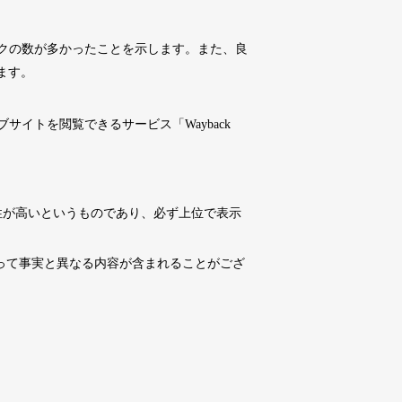
10,800円
10,800円
0
17日
詳細を見る
クの数が多かったことを示します。また、良
ます。
10,800円
10,800円
0
17日
詳細を見る
イトを閲覧できるサービス「Wayback
4,500円
4,500円
6
17日
詳細を見る
性が高いというものであり、必ず上位で表示
10,800円
10,800円
0
17日
詳細を見る
よって事実と異なる内容が含まれることがござ
3,300円
3,300円
2
17日
詳細を見る
3,300円
3,300円
3
17日
詳細を見る
10,800円
10,800円
0
17日