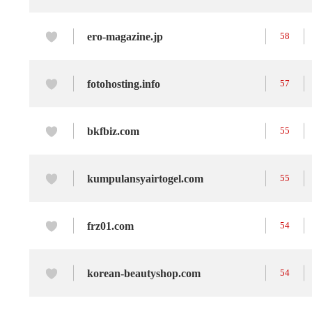
ero-magazine.jp
58
fotohosting.info
57
bkfbiz.com
55
kumpulansyairtogel.com
55
frz01.com
54
korean-beautyshop.com
54