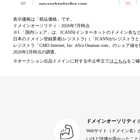
newyorktodaylive.com
53
表示価格は「税込価格」です。
dog-life-jacket.com
53
ドメインオーソリティ：2026年7月時点
※1 「国内シェア」は、ICANN(インターネットのドメイン名
日本のドメイン登録業者(レジストラ)（「ICANNがレジストラとし
レジストラ「GMO Internet, Inc. d/b/a Onamae.com」のシェア
beamie.jp
52
2026年2月時点の調査。
※オークション出品ドメインに対する中止申立ては
こちら
をご確
themusicnotebook.com
52
alprostadil-br.info
51
toto-robot.com
51
ドメインオーソリティ
(
Webサイト（ドメイン名
debtconsolidationorg.info
49
いほど評価が高かったことを