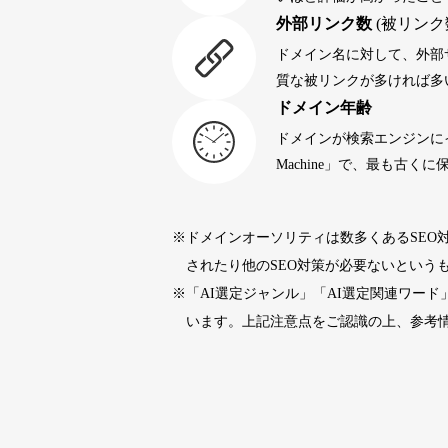
外部リンク数
(被リンク
portalvidalivre.com
47
ドメイン名に対して、外部
質な被リンクが多ければ多
ドメイン年齢
buywrite-plus.com
45
ドメインが検索エンジンに
Machine」で、最も古
qbiz.jp
43
※ドメインオーソリティは数多くあるSEO
rageboy.com
42
されたり他のSEO対策が必要ないという
※「AI選定ジャンル」「AI選定関連ワー
sug-web.jp
42
います。上記注意点をご認識の上、参考
holocardstrategy.jp
40
40