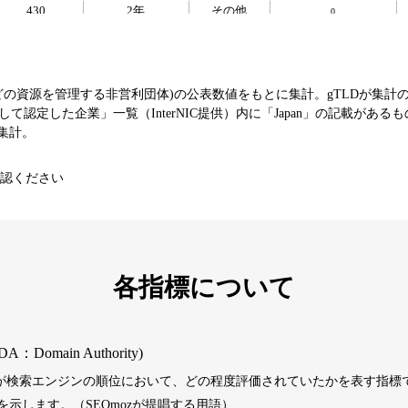
430
2年
その他
0
393
1年
その他
0
などの資源を管理する非営利団体)の公表数値をもとに集計。gTLDが集計
て認定した企業」一覧（InterNIC提供）内に「Japan」の記載がある
エンターテ
SNS
芸能
値を集計。
3790
16年
イメント
コミュニティ
認ください
392
1年
その他
0
1202
1年
その他
0
各指標について
487
1年
その他
0
DA：Domain Authority)
）が検索エンジンの順位において、どの程度評価されていたかを表す指標で
389
1年
その他
0
示します。（SEOmozが提唱する用語）