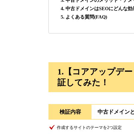
3. 中古ドメインのメリット・デメ
4. 中古ドメインはSEOにどんな
lowslotfamilylocal.com
5. よくある質問(FAQ)
37
onlinepokerbetdansk.com
37
econopundit.com
37
1.【コアアップデ
theharteofmarketing.com
37
証してみた！
myougi.jp
36
検証内容
中古ドメイン
motokari.jp
35
作成するサイトのテーマを2つ設定