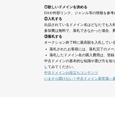
suka-jp.com
①欲しいドメインを決める
DAや外部リンク、ジャンル等の情報を参
dka-hero.com
40
②入札する
出品されているドメイン名はどなたでも入
参加費は無料で、落札できなかった場合、
mimpie.com
40
③落札する
オークション終了時に最高額を入札してい
落札されたお客様には、落札完了のメー
countdown-x.com
39
落札したドメイン名の購入費用は、登録
中古ドメインの基本的な知識や選び方を知
してみてください。
campus-web.jp
38
中古ドメインお役立ちコンテンツ
いまさら聞けない！中古ドメイン新常識～
designcrave.com
38
actagainstaids.com
38