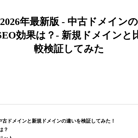
919
26年
その他
0
2026年最新版 - 中古ドメインの
662
19年
その他
0
SEO効果は？- 新規ドメインと
較検証してみた
383
10年
その他
0
カー用品
1051
4年
通販
ライフスタイル
通販
エンターテ
アニメ
ライトノベル
882
6年
イメント
恋愛
キャラクターカフェ
217
8年
飲食
コラボカフェ
エンタメ
】中古ドメインと新規ドメインの違いを検証してみた！
は？
ゲーム
キャラクター
418
12年
ゲーム
エンタメ