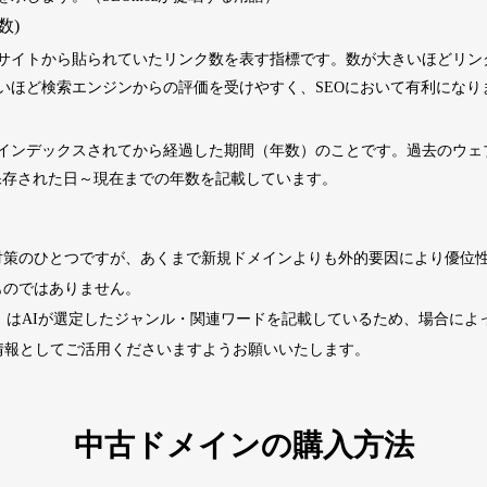
数)
2202
5年
その他
0
サイトから貼られていたリンク数を表す指標です。数が大きいほどリン
いほど検索エンジンからの評価を受けやすく、SEOにおいて有利になり
4677
2年
その他
0
インデックスされてから経過した期間（年数）のことです。過去のウェブサ
くに保存された日～現在までの年数を記載しています。
経済ニュース
963
14年
ビジネス
九州経済
ビジネス
対策のひとつですが、あくまで新規ドメインよりも外的要因により優位
1724
29年
その他
0
ものではありません。
ド」はAIが選定したジャンル・関連ワードを記載しているため、場合に
740
13年
その他
0
情報としてご活用くださいますようお願いいたします。
カードゲーム
攻略
702
2年
趣味
大会情報
中古ドメインの購入方法
2518
1年
その他