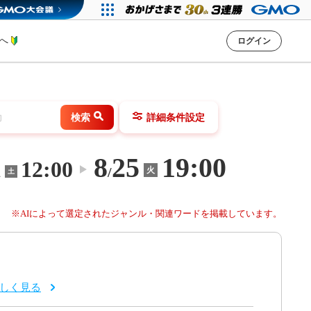
方へ
ログイン
検索
詳細条件設定
8
25
19:00
1
12:00
〜
/
火
土
※AIによって選定されたジャンル・関連ワードを掲載しています。
しく見る