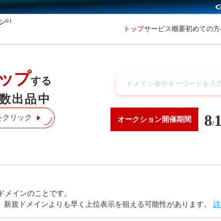
※1
初めての
トップ
サービス概要
ップ
する
数出品中
8
をクリック
オークション
開催期間
/
ドメインのことです。
り、新規ドメインよりも早く上位表示を狙える可能性があります。
詳