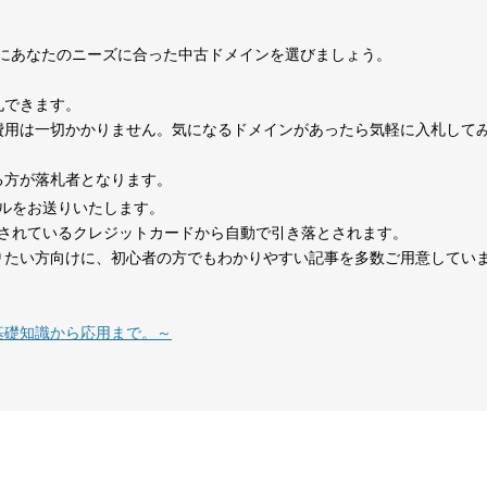
0
考にあなたのニーズに合った中古ドメインを選びましょう。
1070
15年
その他
0
札できます。
費用は一切かかりません。気になるドメインがあったら気軽に入札して
324
1年
その他
0
る方が落札者となります。
ルをお送りいたします。
479
14年
その他
0
されているクレジットカードから自動で引き落とされます。
りたい方向けに、初心者の方でもわかりやすい記事を多数ご用意してい
在宅勤務
1151
8年
就職・転職
コミュニティ
テレワーク
基礎知識から応用まで。～
1377
18年
その他
0
527
26年
その他
0