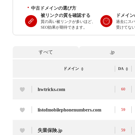
中古ドメインの選び方
被リンクの質を確認する
ドメイン
質の高い被リンクが多いほど、
過去にス
SEO効果が期待できます。
受けてな
すべて
.jp
ドメイン
DA
hwtricks.com
60
listofmobilephonenumbers.com
59
失業保険.jp
59