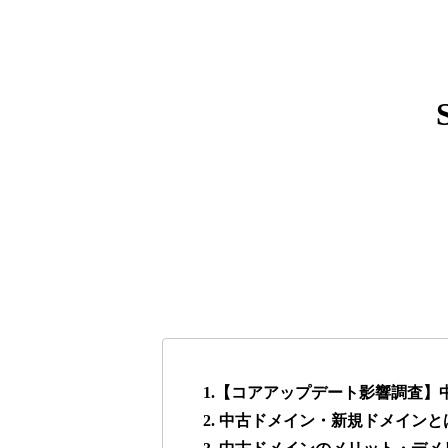
express-soft.com
38
fukuoka-marathon.com
38
torigirl-movie.com
38
vrnvroomn.com
37
higehiro-anime.com
37
box-cafe.jp
37
1.【コアアップデート影響調査
2. 中古ドメイン・新規ドメインと
anipani.jp
37