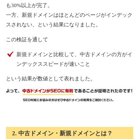
も30%以上が完了。
一方、新規ドメインはほとんどのページがインデック
express-soft.com
スされない、という結果になりました。
その他
ジャンル
この検証を通して
38
DA
919
26年
外部リンク数
ドメイン年齢
新規ドメインと比較して、中古ドメインの方がイ
10,800円
入札 0件
ンデックススピードが速いこと
詳細を見る
という結果が数値として表れました。
fukuoka-marathon.com
その他
ジャンル
38
DA
662
19年
外部リンク数
ドメイン年齢
10,800円
入札 0件
2. 中古ドメイン・新規ドメインとは？
詳細を見る