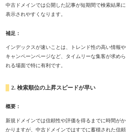
中古ドメインでは公開した記事が短期間で検索結果に
表示されやすくなります。
oazo.jp
補足：
プレミアム文字列
ジャンル
35
DA
626
22年
外部リンク数
ドメイン年齢
インデックスが速いことは、トレンド性の高い情報や
3,300円
入札 2件
キャンペーンページなど、タイムリーな集客が求めら
詳細を見る
れる場面で特に有利です。
e-b.jp
2. 検索順位の上昇スピードが早い
プレミアム文字列
ジャンル
概要：
35
DA
368
3年
外部リンク数
ドメイン年齢
3,300円
入札 2件
新規ドメインでは信頼性や評価を得るまでに時間がか
かりますが、中古ドメインではすでに蓄積された信頼
詳細を見る