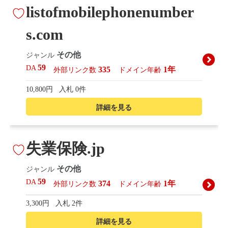
listofmobilephonenumber
s.com
その他
ジャンル
59
DA
335
1年
外部リンク数
ドメイン年齢
10,800円
入札 0件
詳細を見る
失業保険.jp
その他
ジャンル
59
DA
374
1年
外部リンク数
ドメイン年齢
3,300円
入札 2件
詳細を見る