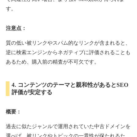
す。
inublo.jp
注意点：
ペット
ジャンル
34
DA
質の低い被リンクやスパム的なリンクが含まれると、
2080
21年
外部リンク数
ドメイン年齢
逆に検索エンジンからネガティブに評価されることも
3,600円
入札 3件
あるため、購入前の精査が不可欠です。
詳細を見る
4. コンテンツのテーマと親和性があるとSEO
uragu.com
評価が安定する
通販
ジャンル
34
DA
概要：
331
20年
外部リンク数
ドメイン年齢
11,100円
入札 1件
過去に似たジャンルで運用されていた中古ドメインを
詳細を見る
選べば、被リンクやトピックの一貫性が保たれるた