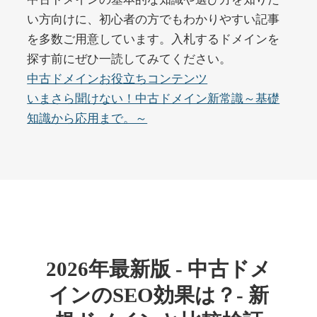
い方向けに、初心者の方でもわかりやすい記事
を多数ご用意しています。入札するドメインを
buywrite-plus.com
探す前にぜひ一読してみてください。
その他
ジャンル
中古ドメインお役立ちコンテンツ
45
DA
4677
2年
いまさら聞けない！中古ドメイン新常識～基礎
外部リンク数
ドメイン年齢
知識から応用まで。～
10,800円
入札 0件
詳細を見る
qbiz.jp
ビジネス
ジャンル
43
DA
963
14年
外部リンク数
ドメイン年齢
2026年最新版 - 中古ドメ
4,500円
入札 6件
インのSEO効果は？- 新
詳細を見る