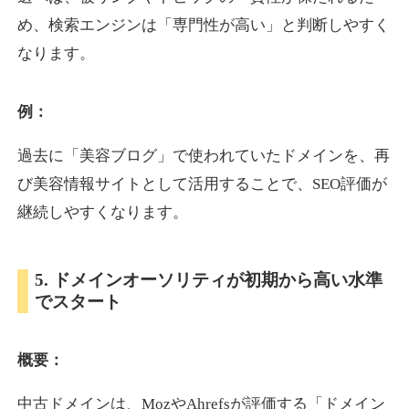
め、検索エンジンは「専門性が高い」と判断しやすく
なります。
otomedou.info
ゲーム
ジャンル
例：
34
DA
246
12年
外部リンク数
ドメイン年齢
過去に「美容ブログ」で使われていたドメインを、再
10,800円
入札 0件
び美容情報サイトとして活用することで、SEO評価が
詳細を見る
継続しやすくなります。
kakusen-kun.com
5. ドメインオーソリティが初期から高い水準
でスタート
エンターテイメント
ジャンル
34
DA
338
13年
外部リンク数
ドメイン年齢
概要：
10,800円
入札 0件
詳細を見る
中古ドメインは、MozやAhrefsが評価する「ドメイン