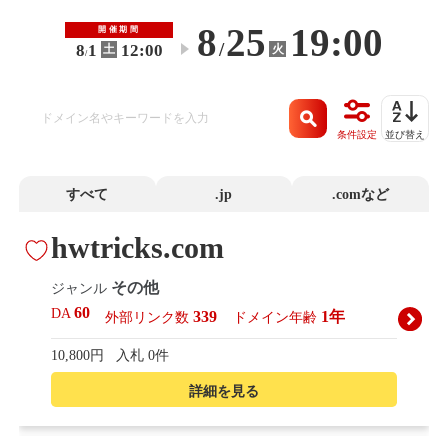
8
25
19:00
開催期間
/
8
1
12:00
火
土
〜
/
条件設定
並び替え
すべて
.jp
.comなど
hwtricks.com
その他
ジャンル
60
DA
339
1年
外部リンク数
ドメイン年齢
10,800円
入札 0件
詳細を見る