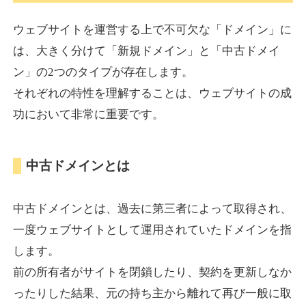
ウェブサイトを運営する上で不可欠な「ドメイン」に
torigirl-movie.com
は、大きく分けて「新規ドメイン」と「中古ドメイ
ン」の2つのタイプが存在します。
その他
ジャンル
それぞれの特性を理解することは、ウェブサイトの成
38
DA
383
10年
外部リンク数
ドメイン年齢
功において非常に重要です。
10,800円
入札 0件
詳細を見る
中古ドメインとは
vrnvroomn.com
中古ドメインとは、過去に第三者によって取得され、
通販
ジャンル
一度ウェブサイトとして運用されていたドメインを指
37
DA
1051
4年
外部リンク数
ドメイン年齢
します。
前の所有者がサイトを閉鎖したり、契約を更新しなか
10,800円
入札 0件
ったりした結果、元の持ち主から離れて再び一般に取
詳細を見る