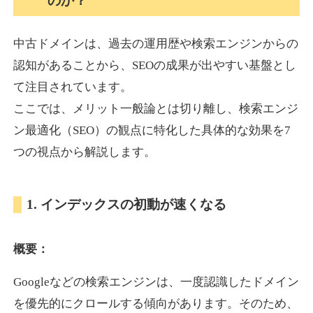
のか？
中古ドメインは、過去の運用歴や検索エンジンからの
akagi-yama.jp
認知があることから、SEOの成果が出やすい基盤とし
旅行
ジャンル
て注目されています。
35
DA
1004
15年
外部リンク数
ドメイン年齢
ここでは、メリット一般論とは切り離し、検索エンジ
3,300円
入札 2件
ン最適化（SEO）の観点に特化した具体的な効果を7
詳細を見る
つの視点から解説します。
2chnavi.net
1. インデックスの初動が速くなる
その他
ジャンル
概要：
35
DA
3998
20年
外部リンク数
ドメイン年齢
Googleなどの検索エンジンは、一度認識したドメイン
11,100円
入札 1件
を優先的にクロールする傾向があります。そのため、
詳細を見る