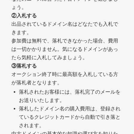
ょう。
②入札する
debtconsolidationorg.info
出品されているドメイン名はどなたでも入札で
きます。
その他
ジャンル
49
DA
参加費は無料で、落札できなかった場合、費用
389
1年
外部リンク数
ドメイン年齢
は一切かかりません。気になるドメインがあっ
10,800円
入札 0件
たら気軽に入札してみましょう。
詳細を見る
③落札する
オークション終了時に最高額を入札している方
が落札者となります。
portalvidalivre.com
落札されたお客様には、落札完了のメールを
その他
ジャンル
お送りいたします。
47
DA
2202
5年
落札したドメイン名の購入費用は、登録され
外部リンク数
ドメイン年齢
ているクレジットカードから自動で引き落と
10,800円
入札 0件
されます。
詳細を見る
中古ドメインの基本的な知識や選び方を知りた