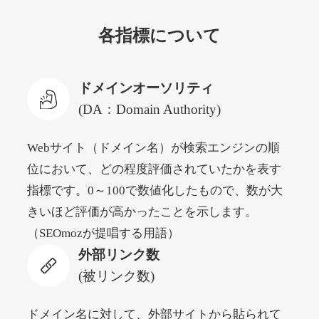
各指標について
newyorktodaylive.com
その他
ジャンル
ドメインオーソリティ
53
DA
430
2年
外部リンク数
ドメイン年齢
(DA：Domain Authority)
10,800円
入札 0件
Webサイト（ドメイン名）が検索エンジンの順
詳細を見る
位において、どの程度評価されていたかを表す
指標です。0～100で数値化したもので、数が大
dog-life-jacket.com
きいほど評価が高かったことを示します。
（SEOmozが提唱する用語）
その他
ジャンル
外部リンク数
53
DA
393
1年
外部リンク数
ドメイン年齢
(被リンク数)
10,800円
入札 0件
詳細を見る
ドメイン名に対して、外部サイトから貼られて