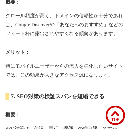
概要：
クロール頻度が高く、ドメインの信頼性が十分であれ
bomibomi.com
ば、Google Discoverや「あなたへのおすすめ」などの
音楽
ジャンル
フィード枠に露出されやすくなる傾向があります。
33
DA
183
15年
外部リンク数
ドメイン年齢
メリット：
10,800円
入札 0件
詳細を見る
特にモバイルユーザーからの流入を強化したいサイト
では、この効果が大きなアクセス源になります。
b1-kitakyushu.jp
7. SEO対策の検証スパンを短縮できる
イベント
ジャンル
33
DA
200
8年
外部リンク数
ドメイン年齢
概要：
3,300円
入札 2件
TOP
詳細を見る
SEO対策は「仮説→実行→評価」の繰り返しですが、