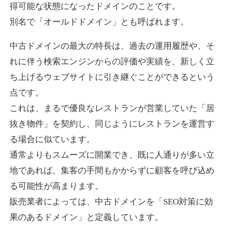
得可能な状態になったドメインのことです。
別名で「オールドドメイン」とも呼ばれます。
higehiro-anime.com
中古ドメインの最大の特長は、過去の運用履歴や、そ
エンターテイメント
ジャンル
れに伴う検索エンジンからの評価や実績を、新しく立
37
DA
882
6年
外部リンク数
ドメイン年齢
ち上げるウェブサイトに引き継ぐことができるという
10,800円
入札 0件
点です。
これは、まるで優良なレストランが営業していた「居
詳細を見る
抜き物件」を契約し、同じようにレストランを運営す
る場合に似ています。
box-cafe.jp
通常よりもスムーズに開業でき、既に人通りが多い立
飲食
ジャンル
地であれば、集客の手間もかからずに顧客を呼び込め
37
DA
217
8年
外部リンク数
ドメイン年齢
る可能性が高まります。
販売業者によっては、中古ドメインを「SEO対策に効
3,300円
入札 2件
果のあるドメイン」と定義しています。
詳細を見る