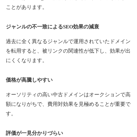
ことがあります。
yaoiso.com
ジャンルの不一致によるSEO効果の減衰
飲食
ジャンル
過去に全く異なるジャンルで運用されていたドメイン
35
DA
359
17年
外部リンク数
ドメイン年齢
を転用すると、被リンクの関連性が低下し、効果が出
10,800円
入札 0件
にくくなります。
詳細を見る
価格が高騰しやすい
outlaw-movie.jp
オーソリティの高い中古ドメインはオークションで高
エンターテイメント
ジャンル
額になりがちで、費用対効果を見極めることが重要で
35
DA
362
14年
外部リンク数
ドメイン年齢
す。
3,300円
入札 2件
評価が一見分かりづらい
詳細を見る