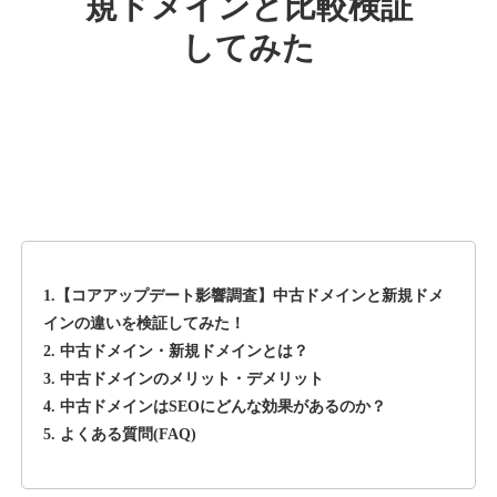
規ドメインと比較検証
してみた
rageboy.com
その他
ジャンル
42
DA
1724
29年
外部リンク数
ドメイン年齢
10,800円
入札 0件
詳細を見る
1.【コアアップデート影響調査】中古ドメインと新規ドメ
sug-web.jp
インの違いを検証してみた！
2. 中古ドメイン・新規ドメインとは？
その他
ジャンル
3. 中古ドメインのメリット・デメリット
42
DA
740
13年
外部リンク数
ドメイン年齢
4. 中古ドメインはSEOにどんな効果があるのか？
5. よくある質問(FAQ)
3,300円
入札 2件
詳細を見る