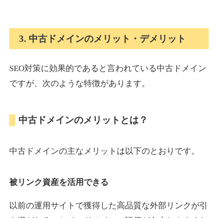
onlinepokerbetdansk.com
3. 中古ドメインのメリット・デメリット
その他
ジャンル
37
DA
SEO対策に効果的であると言われている中古ドメイン
629
1年
外部リンク数
ドメイン年齢
ですが、次のような特徴があります。
10,800円
入札 0件
詳細を見る
中古ドメインのメリットとは？
econopundit.com
中古ドメインの主なメリットは以下のとおりです。
その他
ジャンル
37
DA
446
23年
外部リンク数
ドメイン年齢
被リンク資産を活用できる
10,800円
入札 0件
以前の運用サイトで獲得した高品質な外部リンクが引
詳細を見る