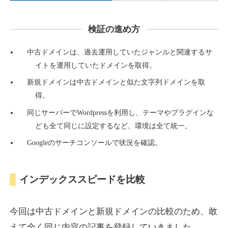
検証の進め方
countdown-x.com
中古ドメインは、過去運用していたジャンルと関連するサ
その他
ジャンル
イトを運用していたドメインを取得。
39
DA
479
14年
外部リンク数
ドメイン年齢
新規ドメインは中古ドメインと似た文字列ドメインを取
10,800円
入札 0件
得。
詳細を見る
同じサーバーでWordpressを利用し、テーマやプラグインな
ども全て同じに設定するなど、環境は全て統一。
Googleのサーチコンソールで状況を確認。
campus-web.jp
就職・転職
ジャンル
インデックススピードを比較
38
DA
1151
8年
外部リンク数
ドメイン年齢
3,600円
入札 3件
今回は中古ドメインと新規ドメインの比較のため、敢
詳細を見る
えて全く同じ内容の記事を登録していきました。