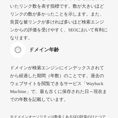
いたリンク数を表す指標です。数が大きいほど
リンクの数が多かったことを示します。また、
beamie.jp
良質な被リンクが多ければ多いほど検索エンジ
エンターテイメント
ジャンル
ンからの評価を受けやすく、SEOにおいて有利に
52
DA
3790
16年
外部リンク数
ドメイン年齢
なります。
4,200円
入札 7件
ドメイン年齢
詳細を見る
ドメインが検索エンジンにインデックスされて
themusicnotebook.com
から経過した期間（年数）のことです。過去の
ウェブサイトを閲覧できるサービス「Wayback
その他
ジャンル
Machine」で、最も古くに保存された日～現在ま
52
DA
392
1年
外部リンク数
ドメイン年齢
での年数を記載しています。
10,800円
入札 0件
詳細を見る
※ドメインオーソリティは数多くあるSEO対策のひとつで