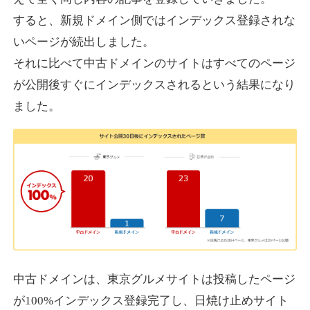
すると、新規ドメイン側ではインデックス登録されな
いページが続出しました。
designcrave.com
それに比べて中古ドメインのサイトはすべてのページ
その他
ジャンル
が公開後すぐにインデックスされるという結果になり
38
DA
1377
18年
外部リンク数
ドメイン年齢
ました。
10,800円
入札 0件
詳細を見る
actagainstaids.com
その他
ジャンル
38
DA
527
26年
外部リンク数
ドメイン年齢
10,800円
入札 0件
中古ドメインは、東京グルメサイトは投稿したページ
が100%インデックス登録完了し、日焼け止めサイト
詳細を見る