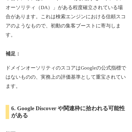
オーソリティ（DA）」がある程度確立されている場
合があります。これは検索エンジンにおける信頼スコ
showanavi.jp
アのようなもので、初動の集客ブーストに寄与しま
書籍
ジャンル
す。
33
DA
979
18年
外部リンク数
ドメイン年齢
3,600円
入札 3件
補足：
詳細を見る
ドメインオーソリティのスコアはGoogleの公式指標で
はないものの、実務上の評価基準として重宝されてい
aoyamasmiprp.jp
ます。
教育
ジャンル
33
DA
6. Google Discover や関連枠に拾われる可能性
145
16年
外部リンク数
ドメイン年齢
がある
3,300円
入札 2件
詳細を見る