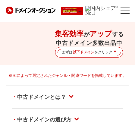
※1
集客効率
アップ
が
する
中古ドメイン多数出品中
まずは
以下ドメイン
をクリック
※AIによって選定されたジャンル・関連ワードを掲載しています。
中古ドメインとは？
中古ドメインの選び方