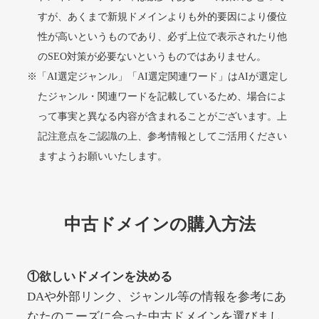
すが、あくまで新規ドメインよりも外的要因により優位
性が高いというものであり、必ず上位で表示されたり他
alprostadil-br.info
のSEO対策が必要ないというものではありません。
※「AI選定ジャンル」「AI選定関連ワード」はAIが選定し
その他
ジャンル
51
DA
たジャンル・関連ワードを記載しているため、場合によ
1202
1年
外部リンク数
ドメイン年齢
って事実と異なる内容が含まれることがございます。上
10,800円
入札 0件
記注意点をご認識の上、参考情報としてご活用ください
詳細を見る
ますようお願いいたします。
toto-robot.com
中古ドメインの購入方法
その他
ジャンル
51
DA
487
1年
外部リンク数
ドメイン年齢
①欲しいドメインを決める
10,800円
入札 0件
DAや外部リンク、ジャンル等の情報を参考にあ
詳細を見る
なたのニーズに合った中古ドメインを選びまし