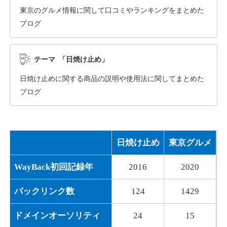
東京のグルメ情報に関して口コミやランキングをまとめた
ブログ
dka-hero.com
その他
ジャンル
テーマ 「日焼け止め」
40
DA
1070
15年
外部リンク数
ドメイン年齢
日焼け止めに関する商品の説明や使用法に関してまとめた
10,800円
入札 0件
ブログ
詳細を見る
日焼け止め
東京グルメ
mimpie.com
WayBack初回記録年
2016
2020
その他
ジャンル
40
DA
324
1年
外部リンク数
ドメイン年齢
バックリンク数
124
1429
10,800円
入札 0件
ドメインオーソリティ
24
15
詳細を見る