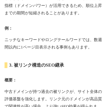
指標（ドメインパワー）が活用できるため、順位上昇
までの期間が短縮されることがあります。
yoshuhanten.com
飲食
ジャンル
例：
34
DA
271
25年
外部リンク数
ドメイン年齢
ニッチなキーワードやロングテールワードでは、数週
10,800円
入札 0件
間以内に1ページ目表示される事例もあります。
詳細を見る
3. 被リンク構造のSEO継承
naruto-20th.jp
概要：
イベント
ジャンル
34
DA
270
4年
外部リンク数
ドメイン年齢
中古ドメインが持つ過去の被リンクが、サイト全体の
3,600円
入札 3件
評価基盤を強化します。リンク元のドメインが高品質
詳細を見る
で関連性が高い場合、より強いSEO効果が得られま