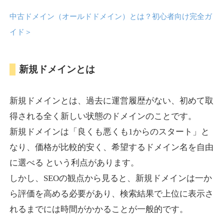
中古ドメイン（オールドドメイン）とは？初心者向け完全ガ
anipani.jp
イド
＞
ゲーム
ジャンル
新規ドメインとは
37
DA
418
12年
外部リンク数
ドメイン年齢
3,300円
入札 2件
新規ドメインとは、過去に運営履歴がない、初めて取
詳細を見る
得される全く新しい状態のドメインのことです。
新規ドメインは「良くも悪くも1からのスタート」と
lowslotfamilylocal.com
なり、価格が比較的安く、希望するドメイン名を自由
に選べる という利点があります。
その他
ジャンル
しかし、SEOの観点から見ると、新規ドメインは一か
37
DA
653
1年
外部リンク数
ドメイン年齢
ら評価を高める必要があり、検索結果で上位に表示さ
10,800円
入札 0件
れるまでには時間がかかることが一般的です。
詳細を見る