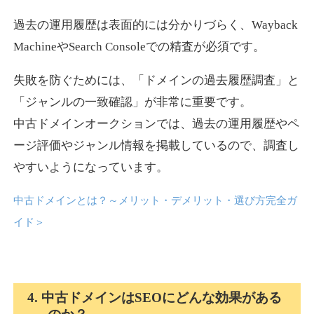
過去の運用履歴は表面的には分かりづらく、Wayback
news-log.jp
MachineやSearch Consoleでの精査が必須です。
エンターテイメント
ジャンル
失敗を防ぐためには、「ドメインの過去履歴調査」と
35
DA
759
9年
外部リンク数
ドメイン年齢
「ジャンルの一致確認」が非常に重要です。
中古ドメインオークションでは、過去の運用履歴やペ
3,300円
入札 2件
ージ評価やジャンル情報を掲載しているので、調査し
詳細を見る
やすいようになっています。
中古ドメインとは？～メリット・デメリット・選び方完全ガ
shadosoku.com
イド
＞
エンターテイメント
ジャンル
35
DA
460
10年
外部リンク数
ドメイン年齢
10,800円
入札 0件
4. 中古ドメインはSEOにどんな効果がある
詳細を見る