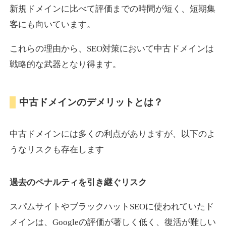
新規ドメインに比べて評価までの時間が短く、短期集
客にも向いています。
motokari.jp
これらの理由から、SEO対策において中古ドメインは
エンターテイメント
ジャンル
戦略的な武器となり得ます。
35
DA
947
21年
外部リンク数
ドメイン年齢
3,300円
入札 2件
中古ドメインのデメリットとは？
詳細を見る
中古ドメインには多くの利点がありますが、以下のよ
uho2.com
うなリスクも存在します
通販
ジャンル
過去のペナルティを引き継ぐリスク
35
DA
282
12年
外部リンク数
ドメイン年齢
10,800円
入札 0件
スパムサイトやブラックハットSEOに使われていたド
メインは、Googleの評価が著しく低く、復活が難しい
詳細を見る