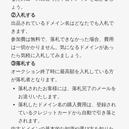
ょう。
②入札する
debtconsolidationorg.info
出品されているドメイン名はどなたでも入札で
きます。
その他
ジャンル
49
DA
参加費は無料で、落札できなかった場合、費用
389
1年
外部リンク数
ドメイン年齢
は一切かかりません。気になるドメインがあっ
10,800円
入札 0件
たら気軽に入札してみましょう。
詳細を見る
③落札する
オークション終了時に最高額を入札している方
が落札者となります。
portalvidalivre.com
落札されたお客様には、落札完了のメールを
その他
ジャンル
お送りいたします。
47
DA
2202
5年
落札したドメイン名の購入費用は、登録され
外部リンク数
ドメイン年齢
ているクレジットカードから自動で引き落と
10,800円
入札 0件
されます。
詳細を見る
中古ドメインの基本的な知識や選び方を知りた