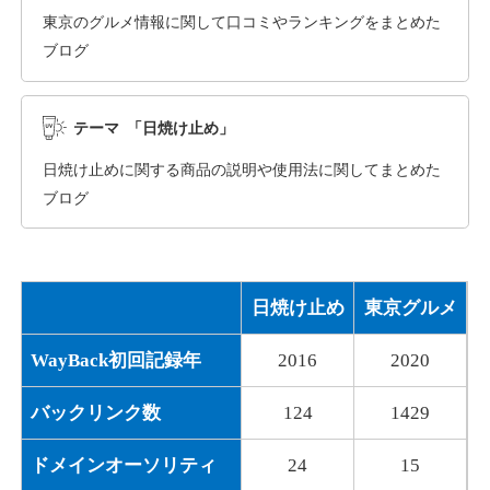
東京のグルメ情報に関して口コミやランキングをまとめた
ブログ
dka-hero.com
その他
ジャンル
テーマ 「日焼け止め」
40
DA
1070
15年
外部リンク数
ドメイン年齢
日焼け止めに関する商品の説明や使用法に関してまとめた
10,800円
入札 0件
ブログ
詳細を見る
日焼け止め
東京グルメ
mimpie.com
WayBack初回記録年
2016
2020
その他
ジャンル
40
DA
324
1年
外部リンク数
ドメイン年齢
バックリンク数
124
1429
10,800円
入札 0件
ドメインオーソリティ
24
15
詳細を見る