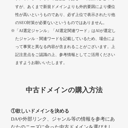
すが、あくまで新規ドメインよりも外的要因により優位
性が高いというものであり、必ず上位で表示されたり他
alprostadil-br.info
のSEO対策が必要ないというものではありません。
※「AI選定ジャンル」「AI選定関連ワード」はAIが選定し
その他
ジャンル
51
DA
たジャンル・関連ワードを記載しているため、場合によ
1202
1年
外部リンク数
ドメイン年齢
って事実と異なる内容が含まれることがございます。上
10,800円
入札 0件
記注意点をご認識の上、参考情報としてご活用ください
詳細を見る
ますようお願いいたします。
toto-robot.com
中古ドメインの購入方法
その他
ジャンル
51
DA
487
1年
外部リンク数
ドメイン年齢
①欲しいドメインを決める
10,800円
入札 0件
DAや外部リンク、ジャンル等の情報を参考にあ
詳細を見る
なたのニーズに合った中古ドメインを選びまし