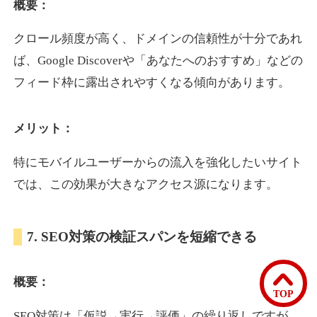
概要：
クロール頻度が高く、ドメインの信頼性が十分であれ
bomibomi.com
ば、Google Discoverや「あなたへのおすすめ」などの
音楽
ジャンル
フィード枠に露出されやすくなる傾向があります。
33
DA
183
15年
外部リンク数
ドメイン年齢
メリット：
10,800円
入札 0件
詳細を見る
特にモバイルユーザーからの流入を強化したいサイト
では、この効果が大きなアクセス源になります。
b1-kitakyushu.jp
7. SEO対策の検証スパンを短縮できる
イベント
ジャンル
33
DA
200
8年
外部リンク数
ドメイン年齢
概要：
3,300円
入札 2件
TOP
詳細を見る
SEO対策は「仮説→実行→評価」の繰り返しですが、