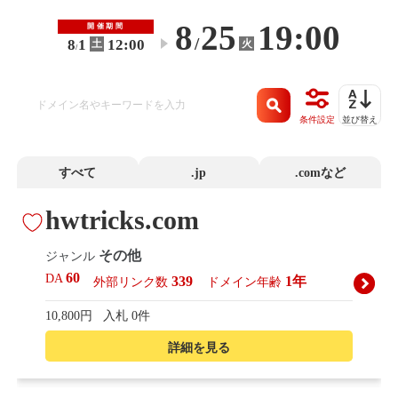
8
25
19:00
開催期間
/
8
1
12:00
火
土
〜
/
条件設定
並び替え
すべて
.jp
.comなど
hwtricks.com
その他
ジャンル
60
DA
339
1年
外部リンク数
ドメイン年齢
10,800円
入札 0件
詳細を見る