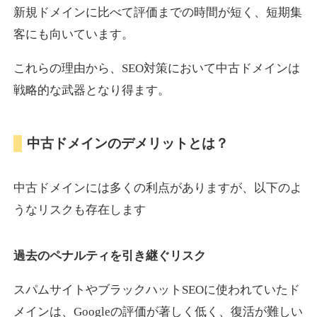
新規ドメインに比べて評価までの時間が短く、短期集
客にも向いています。
motokari.jp
これらの理由から、SEO対策において中古ドメインは
エンターテイメント
ジャンル
戦略的な武器となり得ます。
35
DA
947
21年
外部リンク数
ドメイン年齢
3,300円
入札 2件
中古ドメインのデメリットとは？
詳細を見る
中古ドメインには多くの利点がありますが、以下のよ
uho2.com
うなリスクも存在します
通販
ジャンル
過去のペナルティを引き継ぐリスク
35
DA
282
12年
外部リンク数
ドメイン年齢
10,800円
入札 0件
スパムサイトやブラックハットSEOに使われていたド
メインは、Googleの評価が著しく低く、復活が難しい
詳細を見る