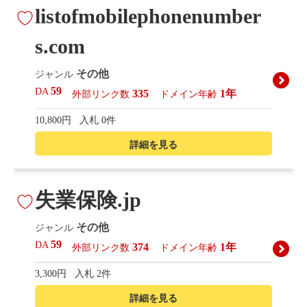
listofmobilephonenumber
s.com
その他
ジャンル
59
DA
335
1年
外部リンク数
ドメイン年齢
10,800円
入札 0件
詳細を見る
失業保険.jp
その他
ジャンル
59
DA
374
1年
外部リンク数
ドメイン年齢
3,300円
入札 2件
詳細を見る