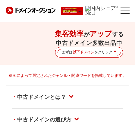
※1
集客効率
アップ
が
する
中古ドメイン多数出品中
まずは
以下ドメイン
をクリック
※AIによって選定されたジャンル・関連ワードを掲載しています。
中古ドメインとは？
中古ドメインの選び方