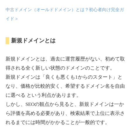
中古ドメイン（オールドドメイン）とは？初心者向け完全ガ
anipani.jp
イド
＞
ゲーム
ジャンル
新規ドメインとは
37
DA
418
12年
外部リンク数
ドメイン年齢
3,300円
入札 2件
新規ドメインとは、過去に運営履歴がない、初めて取
詳細を見る
得される全く新しい状態のドメインのことです。
新規ドメインは「良くも悪くも1からのスタート」と
lowslotfamilylocal.com
なり、価格が比較的安く、希望するドメイン名を自由
に選べる という利点があります。
その他
ジャンル
しかし、SEOの観点から見ると、新規ドメインは一か
37
DA
653
1年
外部リンク数
ドメイン年齢
ら評価を高める必要があり、検索結果で上位に表示さ
10,800円
入札 0件
れるまでには時間がかかることが一般的です。
詳細を見る