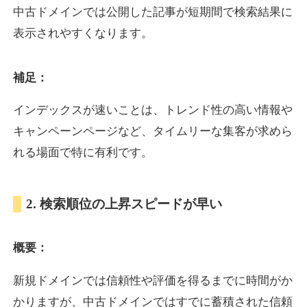
中古ドメインでは公開した記事が短期間で検索結果に
表示されやすくなります。
oazo.jp
補足：
プレミアム文字列
ジャンル
35
DA
626
22年
外部リンク数
ドメイン年齢
インデックスが速いことは、トレンド性の高い情報や
3,300円
入札 2件
キャンペーンページなど、タイムリーな集客が求めら
詳細を見る
れる場面で特に有利です。
e-b.jp
2. 検索順位の上昇スピードが早い
プレミアム文字列
ジャンル
概要：
35
DA
368
3年
外部リンク数
ドメイン年齢
3,300円
入札 2件
新規ドメインでは信頼性や評価を得るまでに時間がか
かりますが、中古ドメインではすでに蓄積された信頼
詳細を見る