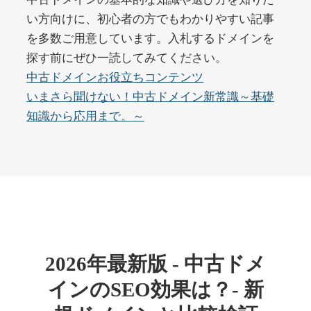
い方向けに、初心者の方でもわかりやすい記事
を多数ご用意しています。入札するドメインを
buywrite-plus.com
探す前にぜひ一読してみてください。
その他
ジャンル
中古ドメインお役立ちコンテンツ
45
DA
4677
2年
いまさら聞けない！中古ドメイン新常識～基礎
外部リンク数
ドメイン年齢
知識から応用まで。～
10,800円
入札 0件
詳細を見る
qbiz.jp
ビジネス
ジャンル
43
DA
963
14年
外部リンク数
ドメイン年齢
2026年最新版 - 中古ドメ
4,500円
入札 6件
インのSEO効果は？- 新
詳細を見る