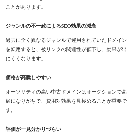
ことがあります。
yaoiso.com
ジャンルの不一致によるSEO効果の減衰
飲食
ジャンル
過去に全く異なるジャンルで運用されていたドメイン
35
DA
359
17年
外部リンク数
ドメイン年齢
を転用すると、被リンクの関連性が低下し、効果が出
10,800円
入札 0件
にくくなります。
詳細を見る
価格が高騰しやすい
outlaw-movie.jp
オーソリティの高い中古ドメインはオークションで高
エンターテイメント
ジャンル
額になりがちで、費用対効果を見極めることが重要で
35
DA
362
14年
外部リンク数
ドメイン年齢
す。
3,300円
入札 2件
評価が一見分かりづらい
詳細を見る