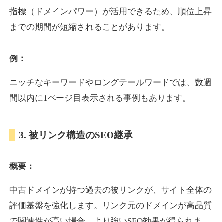
指標（ドメインパワー）が活用できるため、順位上昇
までの期間が短縮されることがあります。
yoshuhanten.com
飲食
ジャンル
例：
34
DA
271
25年
外部リンク数
ドメイン年齢
ニッチなキーワードやロングテールワードでは、数週
10,800円
入札 0件
間以内に1ページ目表示される事例もあります。
詳細を見る
3. 被リンク構造のSEO継承
naruto-20th.jp
概要：
イベント
ジャンル
34
DA
270
4年
外部リンク数
ドメイン年齢
中古ドメインが持つ過去の被リンクが、サイト全体の
3,600円
入札 3件
評価基盤を強化します。リンク元のドメインが高品質
詳細を見る
で関連性が高い場合、より強いSEO効果が得られま