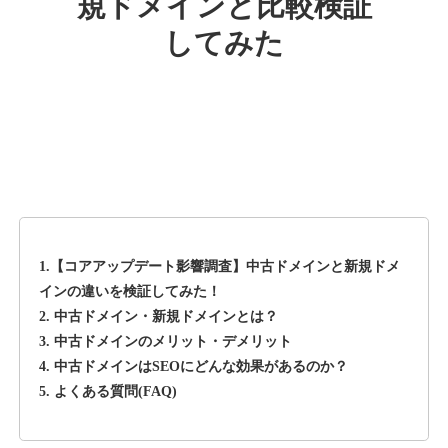
規ドメインと比較検証
してみた
rageboy.com
その他
ジャンル
42
DA
1724
29年
外部リンク数
ドメイン年齢
10,800円
入札 0件
詳細を見る
1.【コアアップデート影響調査】中古ドメインと新規ドメ
sug-web.jp
インの違いを検証してみた！
2. 中古ドメイン・新規ドメインとは？
その他
ジャンル
3. 中古ドメインのメリット・デメリット
42
DA
740
13年
外部リンク数
ドメイン年齢
4. 中古ドメインはSEOにどんな効果があるのか？
5. よくある質問(FAQ)
3,300円
入札 2件
詳細を見る