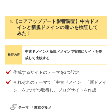
holocardstrategy.jp
1.【コアアップデート影響調査】中古ドメ
インと新規ドメインの違いを検証して
趣味
ジャンル
みた！
40
DA
702
2年
外部リンク数
ドメイン年齢
3,300円
入札 3件
中古ドメインと新規ドメインで実際にサイトを作
詳細を見る
検証内容
成して比較する
suka-jp.com
作成するサイトのテーマを2つ設定
それぞれのテーマで「中古ドメイン」「新ドメイ
その他
ジャンル
40
ン」を1つずつ取得し、ブログサイトを作成
DA
2518
1年
外部リンク数
ドメイン年齢
10,800円
入札 0件
テーマ 「東京グルメ」
詳細を見る