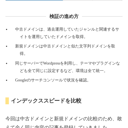
検証の進め方
countdown-x.com
中古ドメインは、過去運用していたジャンルと関連するサ
その他
ジャンル
イトを運用していたドメインを取得。
39
DA
479
14年
外部リンク数
ドメイン年齢
新規ドメインは中古ドメインと似た文字列ドメインを取
10,800円
入札 0件
得。
詳細を見る
同じサーバーでWordpressを利用し、テーマやプラグインな
ども全て同じに設定するなど、環境は全て統一。
Googleのサーチコンソールで状況を確認。
campus-web.jp
就職・転職
ジャンル
インデックススピードを比較
38
DA
1151
8年
外部リンク数
ドメイン年齢
3,600円
入札 3件
今回は中古ドメインと新規ドメインの比較のため、敢
詳細を見る
えて全く同じ内容の記事を登録していきました。