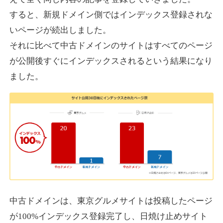
すると、新規ドメイン側ではインデックス登録されな
いページが続出しました。
designcrave.com
それに比べて中古ドメインのサイトはすべてのページ
その他
ジャンル
が公開後すぐにインデックスされるという結果になり
38
DA
1377
18年
外部リンク数
ドメイン年齢
ました。
10,800円
入札 0件
詳細を見る
actagainstaids.com
その他
ジャンル
38
DA
527
26年
外部リンク数
ドメイン年齢
10,800円
入札 0件
中古ドメインは、東京グルメサイトは投稿したページ
が100%インデックス登録完了し、日焼け止めサイト
詳細を見る