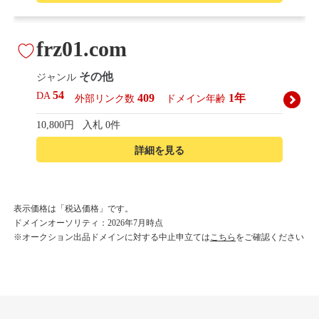
frz01.com
その他
ジャンル
54
DA
409
1年
外部リンク数
ドメイン年齢
10,800円
入札 0件
詳細を見る
korean-beautyshop.com
表示価格は「税込価格」です。
ドメインオーソリティ：2026年7月時点
その他
ジャンル
※オークション出品ドメインに対する中止申立ては
こちら
をご確認ください
54
DA
493
1年
外部リンク数
ドメイン年齢
10,800円
入札 0件
詳細を見る