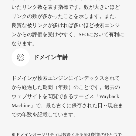
いたリンク数を表す指標です。数が大きいほど
リンクの数が多かったことを示します。また、
beamie.jp
良質な被リンクが多ければ多いほど検索エンジ
エンターテイメント
ジャンル
ンからの評価を受けやすく、SEOにおいて有利に
52
DA
3790
16年
外部リンク数
ドメイン年齢
なります。
4,200円
入札 7件
ドメイン年齢
詳細を見る
ドメインが検索エンジンにインデックスされて
themusicnotebook.com
から経過した期間（年数）のことです。過去の
ウェブサイトを閲覧できるサービス「Wayback
その他
ジャンル
Machine」で、最も古くに保存された日～現在ま
52
DA
392
1年
外部リンク数
ドメイン年齢
での年数を記載しています。
10,800円
入札 0件
詳細を見る
※ドメインオーソリティは数多くあるSEO対策のひとつで