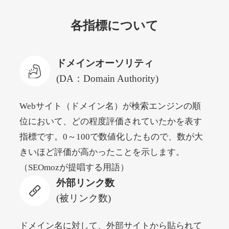
各指標について
newyorktodaylive.com
その他
ジャンル
ドメインオーソリティ
53
DA
430
2年
外部リンク数
ドメイン年齢
(DA：Domain Authority)
10,800円
入札 0件
Webサイト（ドメイン名）が検索エンジンの順
詳細を見る
位において、どの程度評価されていたかを表す
指標です。0～100で数値化したもので、数が大
dog-life-jacket.com
きいほど評価が高かったことを示します。
（SEOmozが提唱する用語）
その他
ジャンル
外部リンク数
53
DA
393
1年
外部リンク数
ドメイン年齢
(被リンク数)
10,800円
入札 0件
詳細を見る
ドメイン名に対して、外部サイトから貼られて