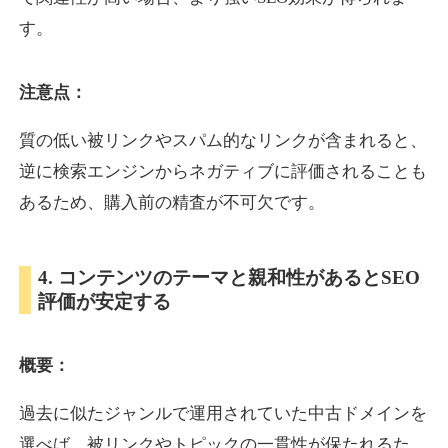
す。
inublo.jp
注意点：
ペット
ジャンル
34
DA
質の低い被リンクやスパム的なリンクが含まれると、
2080
21年
外部リンク数
ドメイン年齢
逆に検索エンジンからネガティブに評価されることも
3,600円
入札 3件
あるため、購入前の精査が不可欠です。
詳細を見る
4. コンテンツのテーマと親和性があるとSEO
uragu.com
評価が安定する
通販
ジャンル
34
DA
概要：
331
20年
外部リンク数
ドメイン年齢
11,100円
入札 1件
過去に似たジャンルで運用されていた中古ドメインを
詳細を見る
選べば、被リンクやトピックの一貫性が保たれるた