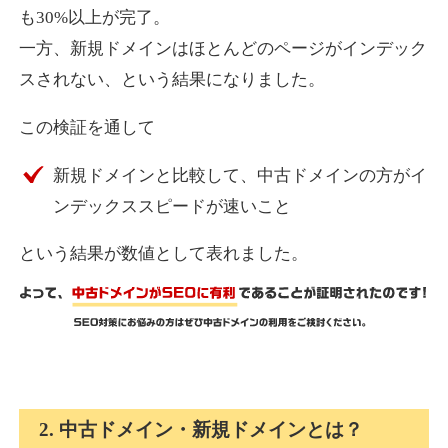
も30%以上が完了。
一方、新規ドメインはほとんどのページがインデック
express-soft.com
スされない、という結果になりました。
その他
ジャンル
この検証を通して
38
DA
919
26年
外部リンク数
ドメイン年齢
新規ドメインと比較して、中古ドメインの方がイ
10,800円
入札 0件
ンデックススピードが速いこと
詳細を見る
という結果が数値として表れました。
fukuoka-marathon.com
その他
ジャンル
38
DA
662
19年
外部リンク数
ドメイン年齢
10,800円
入札 0件
2. 中古ドメイン・新規ドメインとは？
詳細を見る