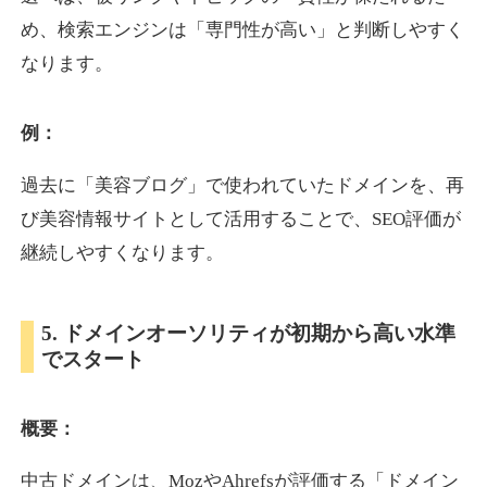
め、検索エンジンは「専門性が高い」と判断しやすく
なります。
otomedou.info
ゲーム
ジャンル
例：
34
DA
246
12年
外部リンク数
ドメイン年齢
過去に「美容ブログ」で使われていたドメインを、再
10,800円
入札 0件
び美容情報サイトとして活用することで、SEO評価が
詳細を見る
継続しやすくなります。
kakusen-kun.com
5. ドメインオーソリティが初期から高い水準
でスタート
エンターテイメント
ジャンル
34
DA
338
13年
外部リンク数
ドメイン年齢
概要：
10,800円
入札 0件
詳細を見る
中古ドメインは、MozやAhrefsが評価する「ドメイン