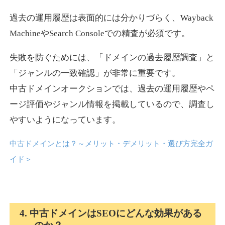
過去の運用履歴は表面的には分かりづらく、Wayback
news-log.jp
MachineやSearch Consoleでの精査が必須です。
エンターテイメント
ジャンル
失敗を防ぐためには、「ドメインの過去履歴調査」と
35
DA
759
9年
外部リンク数
ドメイン年齢
「ジャンルの一致確認」が非常に重要です。
中古ドメインオークションでは、過去の運用履歴やペ
3,300円
入札 2件
ージ評価やジャンル情報を掲載しているので、調査し
詳細を見る
やすいようになっています。
中古ドメインとは？～メリット・デメリット・選び方完全ガ
shadosoku.com
イド
＞
エンターテイメント
ジャンル
35
DA
460
10年
外部リンク数
ドメイン年齢
10,800円
入札 0件
4. 中古ドメインはSEOにどんな効果がある
詳細を見る