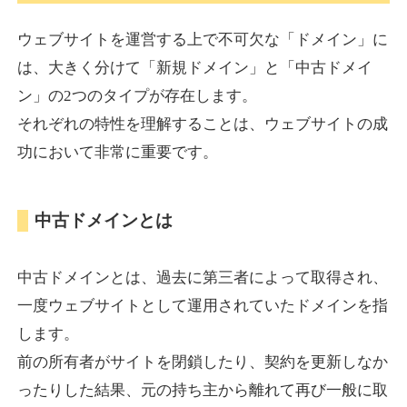
ウェブサイトを運営する上で不可欠な「ドメイン」に
torigirl-movie.com
は、大きく分けて「新規ドメイン」と「中古ドメイ
ン」の2つのタイプが存在します。
その他
ジャンル
それぞれの特性を理解することは、ウェブサイトの成
38
DA
383
10年
外部リンク数
ドメイン年齢
功において非常に重要です。
10,800円
入札 0件
詳細を見る
中古ドメインとは
vrnvroomn.com
中古ドメインとは、過去に第三者によって取得され、
通販
ジャンル
一度ウェブサイトとして運用されていたドメインを指
37
DA
1051
4年
外部リンク数
ドメイン年齢
します。
前の所有者がサイトを閉鎖したり、契約を更新しなか
10,800円
入札 0件
ったりした結果、元の持ち主から離れて再び一般に取
詳細を見る