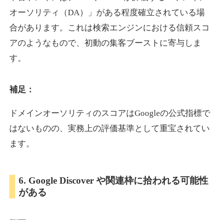
オーソリティ（DA）」がある程度確立されている場
合があります。これは検索エンジンにおける信頼スコ
showanavi.jp
アのようなもので、初動の集客ブーストに寄与しま
書籍
ジャンル
す。
33
DA
979
18年
外部リンク数
ドメイン年齢
3,600円
入札 3件
補足：
詳細を見る
ドメインオーソリティのスコアはGoogleの公式指標で
はないものの、実務上の評価基準として重宝されてい
aoyamasmiprp.jp
ます。
教育
ジャンル
33
DA
6. Google Discover や関連枠に拾われる可能性
145
16年
外部リンク数
ドメイン年齢
がある
3,300円
入札 2件
詳細を見る