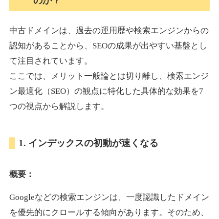
のか？
中古ドメインは、過去の運用歴や検索エンジンからの
akagi-yama.jp
認知があることから、SEOの成果が出やすい基盤とし
旅行
ジャンル
て注目されています。
35
DA
1004
15年
外部リンク数
ドメイン年齢
ここでは、メリット一般論とは切り離し、検索エンジ
3,300円
入札 2件
ン最適化（SEO）の観点に特化した具体的な効果を7
詳細を見る
つの視点から解説します。
2chnavi.net
1. インデックスの初動が速くなる
その他
ジャンル
概要：
35
DA
3998
20年
外部リンク数
ドメイン年齢
Googleなどの検索エンジンは、一度認識したドメイン
11,100円
入札 1件
を優先的にクロールする傾向があります。そのため、
詳細を見る