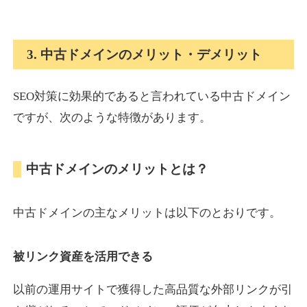
onlinepokerbetdansk.com
3. 中古ドメインのメリット・デメリット
その他
ジャンル
37
DA
SEO対策に効果的であると言われている中古ドメイン
629
1年
外部リンク数
ドメイン年齢
ですが、次のような特徴があります。
10,800円
入札 0件
詳細を見る
中古ドメインのメリットとは？
econopundit.com
中古ドメインの主なメリットは以下のとおりです。
その他
ジャンル
37
DA
446
23年
外部リンク数
ドメイン年齢
被リンク資産を活用できる
10,800円
入札 0件
以前の運用サイトで獲得した高品質な外部リンクが引
詳細を見る