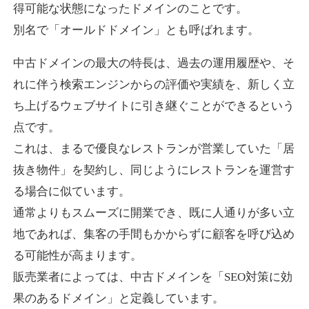
得可能な状態になったドメインのことです。
別名で「オールドドメイン」とも呼ばれます。
higehiro-anime.com
中古ドメインの最大の特長は、過去の運用履歴や、そ
エンターテイメント
ジャンル
れに伴う検索エンジンからの評価や実績を、新しく立
37
DA
882
6年
外部リンク数
ドメイン年齢
ち上げるウェブサイトに引き継ぐことができるという
10,800円
入札 0件
点です。
これは、まるで優良なレストランが営業していた「居
詳細を見る
抜き物件」を契約し、同じようにレストランを運営す
る場合に似ています。
box-cafe.jp
通常よりもスムーズに開業でき、既に人通りが多い立
飲食
ジャンル
地であれば、集客の手間もかからずに顧客を呼び込め
37
DA
217
8年
外部リンク数
ドメイン年齢
る可能性が高まります。
販売業者によっては、中古ドメインを「SEO対策に効
3,300円
入札 2件
果のあるドメイン」と定義しています。
詳細を見る