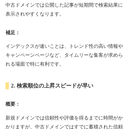
中古ドメインでは公開した記事が短期間で検索結果に
表示されやすくなります。
oazo.jp
補足：
プレミアム文字列
ジャンル
35
DA
626
22年
外部リンク数
ドメイン年齢
インデックスが速いことは、トレンド性の高い情報や
3,300円
入札 2件
キャンペーンページなど、タイムリーな集客が求めら
詳細を見る
れる場面で特に有利です。
e-b.jp
2. 検索順位の上昇スピードが早い
プレミアム文字列
ジャンル
概要：
35
DA
368
3年
外部リンク数
ドメイン年齢
3,300円
入札 2件
新規ドメインでは信頼性や評価を得るまでに時間がか
かりますが、中古ドメインではすでに蓄積された信頼
詳細を見る