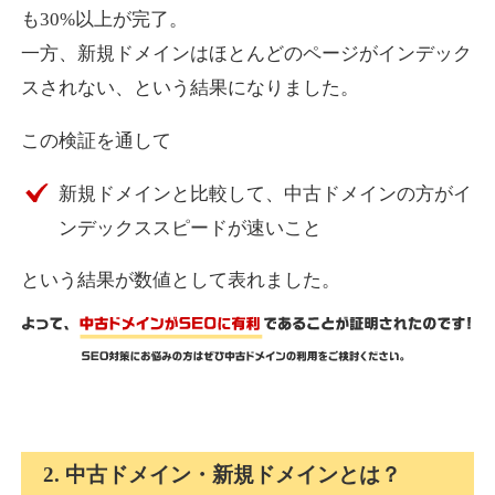
も30%以上が完了。
一方、新規ドメインはほとんどのページがインデック
express-soft.com
スされない、という結果になりました。
その他
ジャンル
この検証を通して
38
DA
919
26年
外部リンク数
ドメイン年齢
新規ドメインと比較して、中古ドメインの方がイ
10,800円
入札 0件
ンデックススピードが速いこと
詳細を見る
という結果が数値として表れました。
fukuoka-marathon.com
その他
ジャンル
38
DA
662
19年
外部リンク数
ドメイン年齢
10,800円
入札 0件
2. 中古ドメイン・新規ドメインとは？
詳細を見る