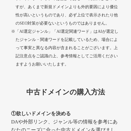
すが、あくまで新規ドメインよりも外的要因により優位
性が高いというものであり、必ず上位で表示されたり他
alprostadil-br.info
のSEO対策が必要ないというものではありません。
※「AI選定ジャンル」「AI選定関連ワード」はAIが選定し
その他
ジャンル
51
DA
たジャンル・関連ワードを記載しているため、場合によ
1202
1年
外部リンク数
ドメイン年齢
って事実と異なる内容が含まれることがございます。上
10,800円
入札 0件
記注意点をご認識の上、参考情報としてご活用ください
詳細を見る
ますようお願いいたします。
toto-robot.com
中古ドメインの購入方法
その他
ジャンル
51
DA
487
1年
外部リンク数
ドメイン年齢
①欲しいドメインを決める
10,800円
入札 0件
DAや外部リンク、ジャンル等の情報を参考にあ
詳細を見る
なたのニーズに合った中古ドメインを選びまし