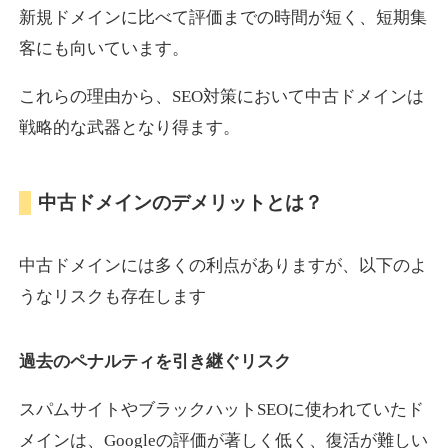
新規ドメインに比べて評価までの時間が短く、短期集
客にも向いています。
motokari.jp
これらの理由から、SEO対策において中古ドメインは
エンターテイメント
ジャンル
戦略的な武器となり得ます。
35
DA
947
21年
外部リンク数
ドメイン年齢
3,300円
入札 2件
中古ドメインのデメリットとは？
詳細を見る
中古ドメインには多くの利点がありますが、以下のよ
uho2.com
うなリスクも存在します
通販
ジャンル
過去のペナルティを引き継ぐリスク
35
DA
282
12年
外部リンク数
ドメイン年齢
10,800円
入札 0件
スパムサイトやブラックハットSEOに使われていたド
メインは、Googleの評価が著しく低く、復活が難しい
詳細を見る