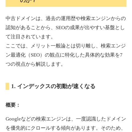
のか？
中古ドメインは、過去の運用歴や検索エンジンからの
akagi-yama.jp
認知があることから、SEOの成果が出やすい基盤とし
旅行
ジャンル
て注目されています。
35
DA
1004
15年
外部リンク数
ドメイン年齢
ここでは、メリット一般論とは切り離し、検索エンジ
3,300円
入札 2件
ン最適化（SEO）の観点に特化した具体的な効果を7
詳細を見る
つの視点から解説します。
2chnavi.net
1. インデックスの初動が速くなる
その他
ジャンル
概要：
35
DA
3998
20年
外部リンク数
ドメイン年齢
Googleなどの検索エンジンは、一度認識したドメイン
11,100円
入札 1件
を優先的にクロールする傾向があります。そのため、
詳細を見る