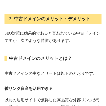
onlinepokerbetdansk.com
3. 中古ドメインのメリット・デメリット
その他
ジャンル
37
DA
SEO対策に効果的であると言われている中古ドメイン
629
1年
外部リンク数
ドメイン年齢
ですが、次のような特徴があります。
10,800円
入札 0件
詳細を見る
中古ドメインのメリットとは？
econopundit.com
中古ドメインの主なメリットは以下のとおりです。
その他
ジャンル
37
DA
446
23年
外部リンク数
ドメイン年齢
被リンク資産を活用できる
10,800円
入札 0件
以前の運用サイトで獲得した高品質な外部リンクが引
詳細を見る