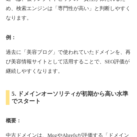
め、検索エンジンは「専門性が高い」と判断しやすく
なります。
otomedou.info
ゲーム
ジャンル
例：
34
DA
246
12年
外部リンク数
ドメイン年齢
過去に「美容ブログ」で使われていたドメインを、再
10,800円
入札 0件
び美容情報サイトとして活用することで、SEO評価が
詳細を見る
継続しやすくなります。
kakusen-kun.com
5. ドメインオーソリティが初期から高い水準
でスタート
エンターテイメント
ジャンル
34
DA
338
13年
外部リンク数
ドメイン年齢
概要：
10,800円
入札 0件
詳細を見る
中古ドメインは、MozやAhrefsが評価する「ドメイン