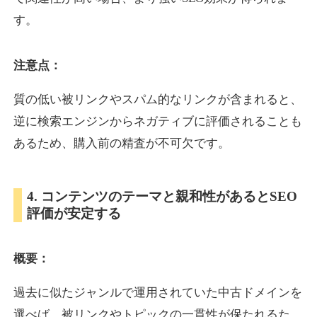
す。
inublo.jp
注意点：
ペット
ジャンル
34
DA
質の低い被リンクやスパム的なリンクが含まれると、
2080
21年
外部リンク数
ドメイン年齢
逆に検索エンジンからネガティブに評価されることも
3,600円
入札 3件
あるため、購入前の精査が不可欠です。
詳細を見る
4. コンテンツのテーマと親和性があるとSEO
uragu.com
評価が安定する
通販
ジャンル
34
DA
概要：
331
20年
外部リンク数
ドメイン年齢
11,100円
入札 1件
過去に似たジャンルで運用されていた中古ドメインを
詳細を見る
選べば、被リンクやトピックの一貫性が保たれるた