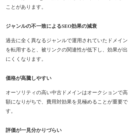
ことがあります。
yaoiso.com
ジャンルの不一致によるSEO効果の減衰
飲食
ジャンル
過去に全く異なるジャンルで運用されていたドメイン
35
DA
359
17年
外部リンク数
ドメイン年齢
を転用すると、被リンクの関連性が低下し、効果が出
10,800円
入札 0件
にくくなります。
詳細を見る
価格が高騰しやすい
outlaw-movie.jp
オーソリティの高い中古ドメインはオークションで高
エンターテイメント
ジャンル
額になりがちで、費用対効果を見極めることが重要で
35
DA
362
14年
外部リンク数
ドメイン年齢
す。
3,300円
入札 2件
評価が一見分かりづらい
詳細を見る