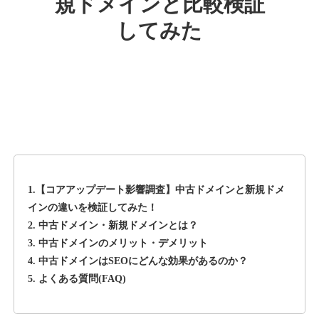
規ドメインと比較検証
してみた
rageboy.com
その他
ジャンル
42
DA
1724
29年
外部リンク数
ドメイン年齢
10,800円
入札 0件
詳細を見る
1.【コアアップデート影響調査】中古ドメインと新規ドメ
sug-web.jp
インの違いを検証してみた！
2. 中古ドメイン・新規ドメインとは？
その他
ジャンル
3. 中古ドメインのメリット・デメリット
42
DA
740
13年
外部リンク数
ドメイン年齢
4. 中古ドメインはSEOにどんな効果があるのか？
5. よくある質問(FAQ)
3,300円
入札 2件
詳細を見る