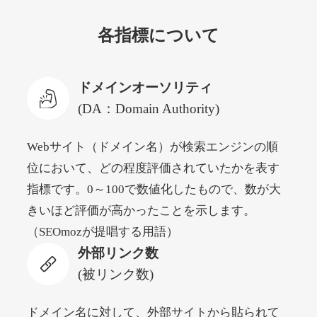
各指標について
newyorktodaylive.com
その他
ジャンル
ドメインオーソリティ
53
DA
430
2年
外部リンク数
ドメイン年齢
(DA：Domain Authority)
10,800円
入札 0件
Webサイト（ドメイン名）が検索エンジンの順
詳細を見る
位において、どの程度評価されていたかを表す
指標です。0～100で数値化したもので、数が大
dog-life-jacket.com
きいほど評価が高かったことを示します。
（SEOmozが提唱する用語）
その他
ジャンル
外部リンク数
53
DA
393
1年
外部リンク数
ドメイン年齢
(被リンク数)
10,800円
入札 0件
詳細を見る
ドメイン名に対して、外部サイトから貼られて