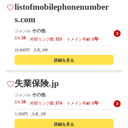
listofmobilephonenumber
s.com
その他
ジャンル
59
DA
335
1年
外部リンク数
ドメイン年齢
10,800円
入札 0件
詳細を見る
失業保険.jp
その他
ジャンル
59
DA
374
1年
外部リンク数
ドメイン年齢
3,300円
入札 2件
詳細を見る