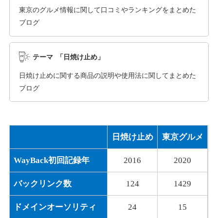
東京のグルメ情報に関して口コミやランキングをまとめた
ブログ
dka-hero.com
その他
ジャンル
テーマ 「日焼け止め」
40
DA
1070
15年
外部リンク数
ドメイン年齢
日焼け止めに関する商品の説明や使用法に関してまとめた
10,800円
入札 0件
ブログ
詳細を見る
日焼け止め
東京グルメ
mimpie.com
WayBack初回記録年
2016
2020
その他
ジャンル
40
DA
324
1年
外部リンク数
ドメイン年齢
バックリンク数
124
1429
10,800円
入札 0件
ドメインオーソリティ
24
15
詳細を見る