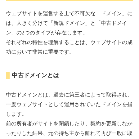
ウェブサイトを運営する上で不可欠な「ドメイン」に
torigirl-movie.com
は、大きく分けて「新規ドメイン」と「中古ドメイ
ン」の2つのタイプが存在します。
その他
ジャンル
それぞれの特性を理解することは、ウェブサイトの成
38
DA
383
10年
外部リンク数
ドメイン年齢
功において非常に重要です。
10,800円
入札 0件
詳細を見る
中古ドメインとは
vrnvroomn.com
中古ドメインとは、過去に第三者によって取得され、
通販
ジャンル
一度ウェブサイトとして運用されていたドメインを指
37
DA
1051
4年
外部リンク数
ドメイン年齢
します。
前の所有者がサイトを閉鎖したり、契約を更新しなか
10,800円
入札 0件
ったりした結果、元の持ち主から離れて再び一般に取
詳細を見る