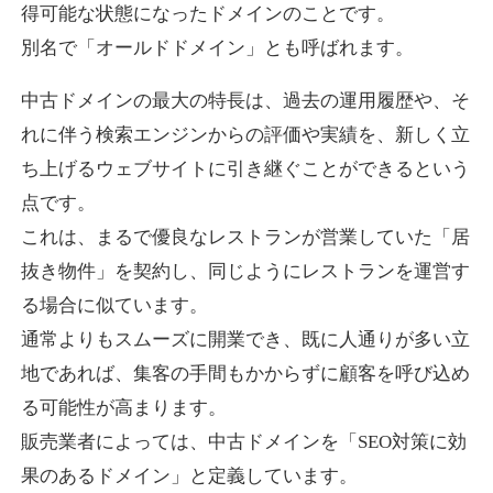
得可能な状態になったドメインのことです。
別名で「オールドドメイン」とも呼ばれます。
higehiro-anime.com
中古ドメインの最大の特長は、過去の運用履歴や、そ
エンターテイメント
ジャンル
れに伴う検索エンジンからの評価や実績を、新しく立
37
DA
882
6年
外部リンク数
ドメイン年齢
ち上げるウェブサイトに引き継ぐことができるという
10,800円
入札 0件
点です。
これは、まるで優良なレストランが営業していた「居
詳細を見る
抜き物件」を契約し、同じようにレストランを運営す
る場合に似ています。
box-cafe.jp
通常よりもスムーズに開業でき、既に人通りが多い立
飲食
ジャンル
地であれば、集客の手間もかからずに顧客を呼び込め
37
DA
217
8年
外部リンク数
ドメイン年齢
る可能性が高まります。
販売業者によっては、中古ドメインを「SEO対策に効
3,300円
入札 2件
果のあるドメイン」と定義しています。
詳細を見る