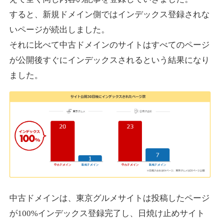
すると、新規ドメイン側ではインデックス登録されな
いページが続出しました。
designcrave.com
それに比べて中古ドメインのサイトはすべてのページ
その他
ジャンル
が公開後すぐにインデックスされるという結果になり
38
DA
1377
18年
外部リンク数
ドメイン年齢
ました。
10,800円
入札 0件
詳細を見る
actagainstaids.com
その他
ジャンル
38
DA
527
26年
外部リンク数
ドメイン年齢
10,800円
入札 0件
中古ドメインは、東京グルメサイトは投稿したページ
が100%インデックス登録完了し、日焼け止めサイト
詳細を見る