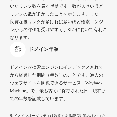
いたリンク数を表す指標です。数が大きいほど
リンクの数が多かったことを示します。また、
beamie.jp
良質な被リンクが多ければ多いほど検索エンジ
エンターテイメント
ジャンル
ンからの評価を受けやすく、SEOにおいて有利に
52
DA
3790
16年
外部リンク数
ドメイン年齢
なります。
4,200円
入札 7件
ドメイン年齢
詳細を見る
ドメインが検索エンジンにインデックスされて
themusicnotebook.com
から経過した期間（年数）のことです。過去の
ウェブサイトを閲覧できるサービス「Wayback
その他
ジャンル
Machine」で、最も古くに保存された日～現在ま
52
DA
392
1年
外部リンク数
ドメイン年齢
での年数を記載しています。
10,800円
入札 0件
詳細を見る
※ドメインオーソリティは数多くあるSEO対策のひとつで