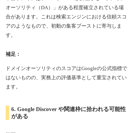
オーソリティ（DA）」がある程度確立されている場
合があります。これは検索エンジンにおける信頼スコ
showanavi.jp
アのようなもので、初動の集客ブーストに寄与しま
書籍
ジャンル
す。
33
DA
979
18年
外部リンク数
ドメイン年齢
3,600円
入札 3件
補足：
詳細を見る
ドメインオーソリティのスコアはGoogleの公式指標で
はないものの、実務上の評価基準として重宝されてい
aoyamasmiprp.jp
ます。
教育
ジャンル
33
DA
6. Google Discover や関連枠に拾われる可能性
145
16年
外部リンク数
ドメイン年齢
がある
3,300円
入札 2件
詳細を見る