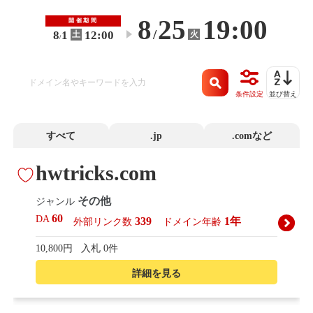
8
25
19:00
開催期間
/
8
1
12:00
火
土
〜
/
条件設定
並び替え
すべて
.jp
.comなど
hwtricks.com
その他
ジャンル
60
DA
339
1年
外部リンク数
ドメイン年齢
10,800円
入札 0件
詳細を見る