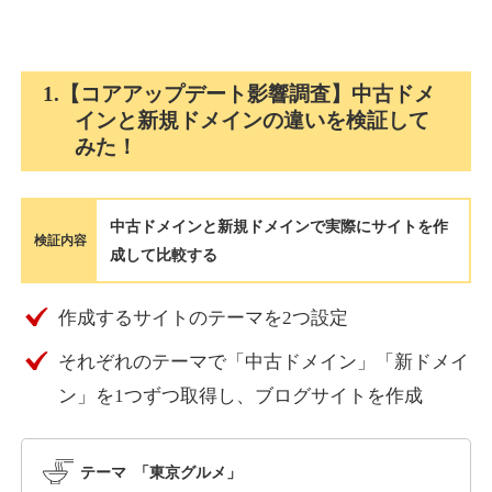
holocardstrategy.jp
1.【コアアップデート影響調査】中古ドメ
インと新規ドメインの違いを検証して
趣味
ジャンル
みた！
40
DA
702
2年
外部リンク数
ドメイン年齢
3,300円
入札 3件
中古ドメインと新規ドメインで実際にサイトを作
詳細を見る
検証内容
成して比較する
suka-jp.com
作成するサイトのテーマを2つ設定
それぞれのテーマで「中古ドメイン」「新ドメイ
その他
ジャンル
40
ン」を1つずつ取得し、ブログサイトを作成
DA
2518
1年
外部リンク数
ドメイン年齢
10,800円
入札 0件
テーマ 「東京グルメ」
詳細を見る