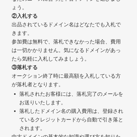
ょう。
②入札する
debtconsolidationorg.info
出品されているドメイン名はどなたでも入札で
きます。
その他
ジャンル
49
DA
参加費は無料で、落札できなかった場合、費用
389
1年
外部リンク数
ドメイン年齢
は一切かかりません。気になるドメインがあっ
10,800円
入札 0件
たら気軽に入札してみましょう。
詳細を見る
③落札する
オークション終了時に最高額を入札している方
が落札者となります。
portalvidalivre.com
落札されたお客様には、落札完了のメールを
その他
ジャンル
お送りいたします。
47
DA
2202
5年
落札したドメイン名の購入費用は、登録され
外部リンク数
ドメイン年齢
ているクレジットカードから自動で引き落と
10,800円
入札 0件
されます。
詳細を見る
中古ドメインの基本的な知識や選び方を知りた