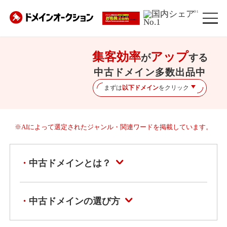
※1
集客効率
アップ
が
する
中古ドメイン多数出品中
まずは
以下ドメイン
をクリック
※AIによって選定されたジャンル・関連ワードを掲載しています。
中古ドメインとは？
中古ドメインの選び方