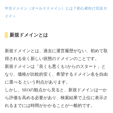
中古ドメイン（オールドドメイン）とは？初心者向け完全ガ
anipani.jp
イド
＞
ゲーム
ジャンル
新規ドメインとは
37
DA
418
12年
外部リンク数
ドメイン年齢
3,300円
入札 2件
新規ドメインとは、過去に運営履歴がない、初めて取
詳細を見る
得される全く新しい状態のドメインのことです。
新規ドメインは「良くも悪くも1からのスタート」と
lowslotfamilylocal.com
なり、価格が比較的安く、希望するドメイン名を自由
に選べる という利点があります。
その他
ジャンル
しかし、SEOの観点から見ると、新規ドメインは一か
37
DA
653
1年
外部リンク数
ドメイン年齢
ら評価を高める必要があり、検索結果で上位に表示さ
10,800円
入札 0件
れるまでには時間がかかることが一般的です。
詳細を見る