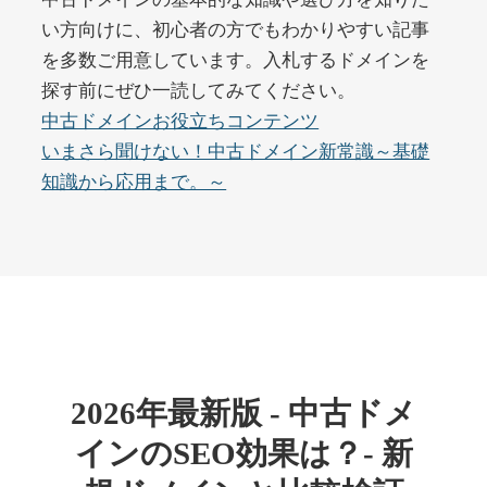
い方向けに、初心者の方でもわかりやすい記事
を多数ご用意しています。入札するドメインを
buywrite-plus.com
探す前にぜひ一読してみてください。
その他
ジャンル
中古ドメインお役立ちコンテンツ
45
DA
4677
2年
いまさら聞けない！中古ドメイン新常識～基礎
外部リンク数
ドメイン年齢
知識から応用まで。～
10,800円
入札 0件
詳細を見る
qbiz.jp
ビジネス
ジャンル
43
DA
963
14年
外部リンク数
ドメイン年齢
2026年最新版 - 中古ドメ
4,500円
入札 6件
インのSEO効果は？- 新
詳細を見る