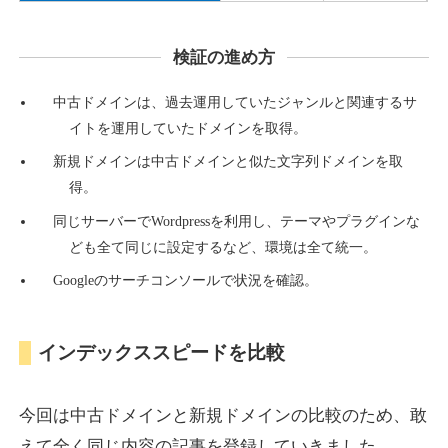
検証の進め方
countdown-x.com
中古ドメインは、過去運用していたジャンルと関連するサ
その他
ジャンル
イトを運用していたドメインを取得。
39
DA
479
14年
外部リンク数
ドメイン年齢
新規ドメインは中古ドメインと似た文字列ドメインを取
10,800円
入札 0件
得。
詳細を見る
同じサーバーでWordpressを利用し、テーマやプラグインな
ども全て同じに設定するなど、環境は全て統一。
Googleのサーチコンソールで状況を確認。
campus-web.jp
就職・転職
ジャンル
インデックススピードを比較
38
DA
1151
8年
外部リンク数
ドメイン年齢
3,600円
入札 3件
今回は中古ドメインと新規ドメインの比較のため、敢
詳細を見る
えて全く同じ内容の記事を登録していきました。