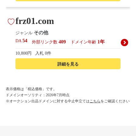
frz01.com
その他
ジャンル
54
DA
409
1年
外部リンク数
ドメイン年齢
10,800円
入札 0件
詳細を見る
korean-beautyshop.com
表示価格は「税込価格」です。
ドメインオーソリティ：2026年7月時点
その他
ジャンル
※オークション出品ドメインに対する中止申立ては
こちら
をご確認ください
54
DA
493
1年
外部リンク数
ドメイン年齢
10,800円
入札 0件
詳細を見る