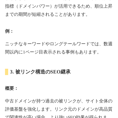
指標（ドメインパワー）が活用できるため、順位上昇
までの期間が短縮されることがあります。
yoshuhanten.com
飲食
ジャンル
例：
34
DA
271
25年
外部リンク数
ドメイン年齢
ニッチなキーワードやロングテールワードでは、数週
10,800円
入札 0件
間以内に1ページ目表示される事例もあります。
詳細を見る
3. 被リンク構造のSEO継承
naruto-20th.jp
概要：
イベント
ジャンル
34
DA
270
4年
外部リンク数
ドメイン年齢
中古ドメインが持つ過去の被リンクが、サイト全体の
3,600円
入札 3件
評価基盤を強化します。リンク元のドメインが高品質
詳細を見る
で関連性が高い場合、より強いSEO効果が得られま