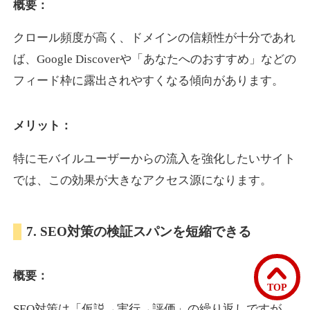
概要：
クロール頻度が高く、ドメインの信頼性が十分であれ
bomibomi.com
ば、Google Discoverや「あなたへのおすすめ」などの
音楽
ジャンル
フィード枠に露出されやすくなる傾向があります。
33
DA
183
15年
外部リンク数
ドメイン年齢
メリット：
10,800円
入札 0件
詳細を見る
特にモバイルユーザーからの流入を強化したいサイト
では、この効果が大きなアクセス源になります。
b1-kitakyushu.jp
7. SEO対策の検証スパンを短縮できる
イベント
ジャンル
33
DA
200
8年
外部リンク数
ドメイン年齢
概要：
3,300円
入札 2件
TOP
詳細を見る
SEO対策は「仮説→実行→評価」の繰り返しですが、