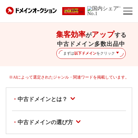
※1
集客効率
アップ
が
する
中古ドメイン多数出品中
まずは
以下ドメイン
をクリック
※AIによって選定されたジャンル・関連ワードを掲載しています。
中古ドメインとは？
中古ドメインの選び方