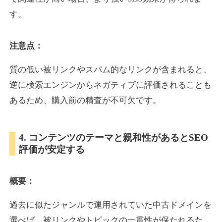
す。
inublo.jp
注意点：
ペット
ジャンル
34
DA
質の低い被リンクやスパム的なリンクが含まれると、
2080
21年
外部リンク数
ドメイン年齢
逆に検索エンジンからネガティブに評価されることも
3,600円
入札 3件
あるため、購入前の精査が不可欠です。
詳細を見る
4. コンテンツのテーマと親和性があるとSEO
uragu.com
評価が安定する
通販
ジャンル
34
DA
概要：
331
20年
外部リンク数
ドメイン年齢
11,100円
入札 1件
過去に似たジャンルで運用されていた中古ドメインを
詳細を見る
選べば、被リンクやトピックの一貫性が保たれるた