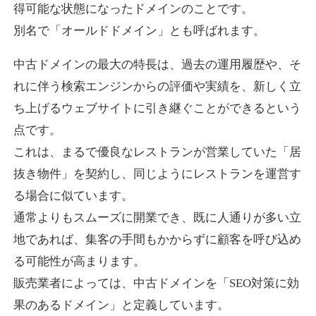
得可能な状態になったドメインのことです。
別名で「オールドドメイン」とも呼ばれます。
higehiro-anime.com
中古ドメインの最大の特長は、過去の運用履歴や、そ
エンターテイメント
ジャンル
れに伴う検索エンジンからの評価や実績を、新しく立
37
DA
882
6年
外部リンク数
ドメイン年齢
ち上げるウェブサイトに引き継ぐことができるという
10,800円
入札 0件
点です。
これは、まるで優良なレストランが営業していた「居
詳細を見る
抜き物件」を契約し、同じようにレストランを運営す
る場合に似ています。
box-cafe.jp
通常よりもスムーズに開業でき、既に人通りが多い立
飲食
ジャンル
地であれば、集客の手間もかからずに顧客を呼び込め
37
DA
217
8年
外部リンク数
ドメイン年齢
る可能性が高まります。
販売業者によっては、中古ドメインを「SEO対策に効
3,300円
入札 2件
果のあるドメイン」と定義しています。
詳細を見る