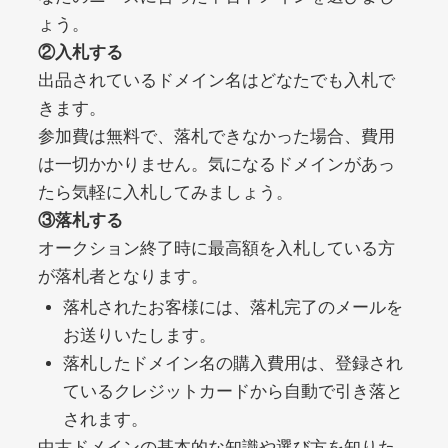
ょう。
②入札する
debtconsolidationorg.info
出品されているドメイン名はどなたでも入札で
きます。
その他
ジャンル
49
DA
参加費は無料で、落札できなかった場合、費用
389
1年
外部リンク数
ドメイン年齢
は一切かかりません。気になるドメインがあっ
10,800円
入札 0件
たら気軽に入札してみましょう。
詳細を見る
③落札する
オークション終了時に最高額を入札している方
が落札者となります。
portalvidalivre.com
落札されたお客様には、落札完了のメールを
その他
ジャンル
お送りいたします。
47
DA
2202
5年
落札したドメイン名の購入費用は、登録され
外部リンク数
ドメイン年齢
ているクレジットカードから自動で引き落と
10,800円
入札 0件
されます。
詳細を見る
中古ドメインの基本的な知識や選び方を知りた