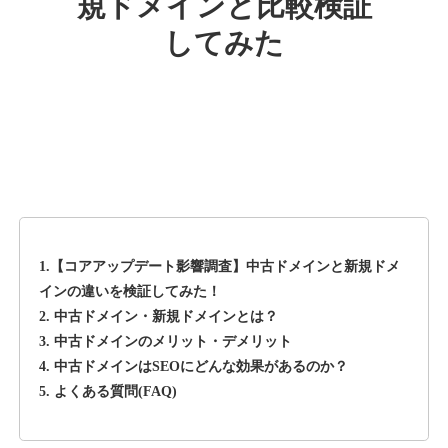
規ドメインと比較検証
してみた
rageboy.com
その他
ジャンル
42
DA
1724
29年
外部リンク数
ドメイン年齢
10,800円
入札 0件
詳細を見る
1.【コアアップデート影響調査】中古ドメインと新規ドメ
sug-web.jp
インの違いを検証してみた！
2. 中古ドメイン・新規ドメインとは？
その他
ジャンル
3. 中古ドメインのメリット・デメリット
42
DA
740
13年
外部リンク数
ドメイン年齢
4. 中古ドメインはSEOにどんな効果があるのか？
5. よくある質問(FAQ)
3,300円
入札 2件
詳細を見る