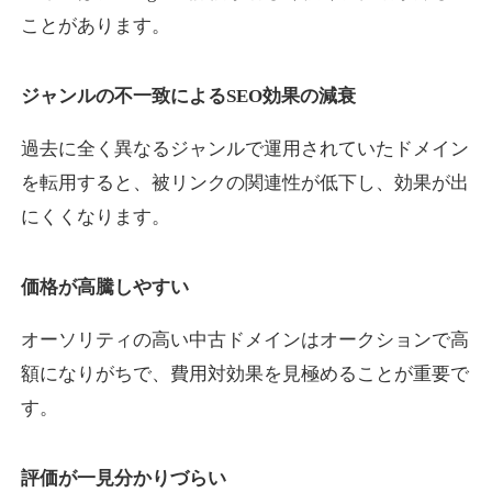
ことがあります。
yaoiso.com
ジャンルの不一致によるSEO効果の減衰
飲食
ジャンル
過去に全く異なるジャンルで運用されていたドメイン
35
DA
359
17年
外部リンク数
ドメイン年齢
を転用すると、被リンクの関連性が低下し、効果が出
10,800円
入札 0件
にくくなります。
詳細を見る
価格が高騰しやすい
outlaw-movie.jp
オーソリティの高い中古ドメインはオークションで高
エンターテイメント
ジャンル
額になりがちで、費用対効果を見極めることが重要で
35
DA
362
14年
外部リンク数
ドメイン年齢
す。
3,300円
入札 2件
評価が一見分かりづらい
詳細を見る