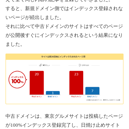
すると、新規ドメイン側ではインデックス登録されな
いページが続出しました。
designcrave.com
それに比べて中古ドメインのサイトはすべてのページ
その他
ジャンル
が公開後すぐにインデックスされるという結果になり
38
DA
1377
18年
外部リンク数
ドメイン年齢
ました。
10,800円
入札 0件
詳細を見る
actagainstaids.com
その他
ジャンル
38
DA
527
26年
外部リンク数
ドメイン年齢
10,800円
入札 0件
中古ドメインは、東京グルメサイトは投稿したページ
が100%インデックス登録完了し、日焼け止めサイト
詳細を見る