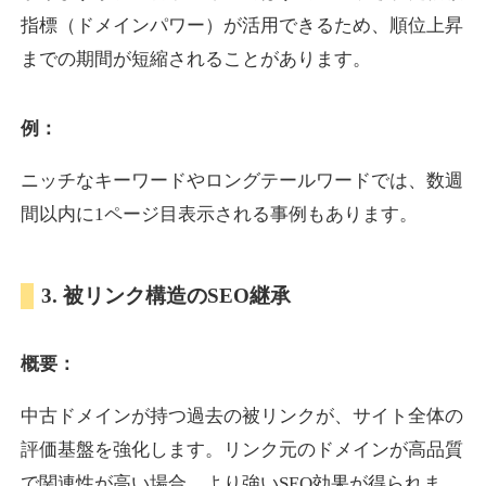
指標（ドメインパワー）が活用できるため、順位上昇
までの期間が短縮されることがあります。
yoshuhanten.com
飲食
ジャンル
例：
34
DA
271
25年
外部リンク数
ドメイン年齢
ニッチなキーワードやロングテールワードでは、数週
10,800円
入札 0件
間以内に1ページ目表示される事例もあります。
詳細を見る
3. 被リンク構造のSEO継承
naruto-20th.jp
概要：
イベント
ジャンル
34
DA
270
4年
外部リンク数
ドメイン年齢
中古ドメインが持つ過去の被リンクが、サイト全体の
3,600円
入札 3件
評価基盤を強化します。リンク元のドメインが高品質
詳細を見る
で関連性が高い場合、より強いSEO効果が得られま