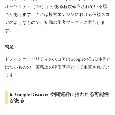
オーソリティ（DA）」がある程度確立されている場
合があります。これは検索エンジンにおける信頼スコ
showanavi.jp
アのようなもので、初動の集客ブーストに寄与しま
書籍
ジャンル
す。
33
DA
979
18年
外部リンク数
ドメイン年齢
3,600円
入札 3件
補足：
詳細を見る
ドメインオーソリティのスコアはGoogleの公式指標で
はないものの、実務上の評価基準として重宝されてい
aoyamasmiprp.jp
ます。
教育
ジャンル
33
DA
6. Google Discover や関連枠に拾われる可能性
145
16年
外部リンク数
ドメイン年齢
がある
3,300円
入札 2件
詳細を見る