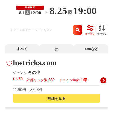
8
25
19:00
開催期間
/
8
1
12:00
火
土
〜
/
条件設定
並び替え
すべて
.jp
.comなど
hwtricks.com
その他
ジャンル
60
DA
339
1年
外部リンク数
ドメイン年齢
10,800円
入札 0件
詳細を見る