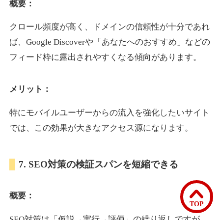
概要：
クロール頻度が高く、ドメインの信頼性が十分であれ
bomibomi.com
ば、Google Discoverや「あなたへのおすすめ」などの
音楽
ジャンル
フィード枠に露出されやすくなる傾向があります。
33
DA
183
15年
外部リンク数
ドメイン年齢
メリット：
10,800円
入札 0件
詳細を見る
特にモバイルユーザーからの流入を強化したいサイト
では、この効果が大きなアクセス源になります。
b1-kitakyushu.jp
7. SEO対策の検証スパンを短縮できる
イベント
ジャンル
33
DA
200
8年
外部リンク数
ドメイン年齢
概要：
3,300円
入札 2件
TOP
詳細を見る
SEO対策は「仮説→実行→評価」の繰り返しですが、