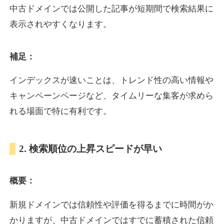
中古ドメインでは公開した記事が短期間で検索結果に
表示されやすくなります。
oazo.jp
補足：
プレミアム文字列
ジャンル
35
DA
626
22年
外部リンク数
ドメイン年齢
インデックスが速いことは、トレンド性の高い情報や
3,300円
入札 2件
キャンペーンページなど、タイムリーな集客が求めら
詳細を見る
れる場面で特に有利です。
e-b.jp
2. 検索順位の上昇スピードが早い
プレミアム文字列
ジャンル
概要：
35
DA
368
3年
外部リンク数
ドメイン年齢
3,300円
入札 2件
新規ドメインでは信頼性や評価を得るまでに時間がか
かりますが、中古ドメインではすでに蓄積された信頼
詳細を見る