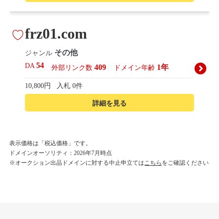
frz01.com
その他
ジャンル
54
DA
409
1年
外部リンク数
ドメイン年齢
10,800円
入札 0件
詳細を見る
korean-beautyshop.com
表示価格は「税込価格」です。
ドメインオーソリティ：2026年7月時点
その他
ジャンル
※オークション出品ドメインに対する中止申立ては
こちら
をご確認ください
54
DA
493
1年
外部リンク数
ドメイン年齢
10,800円
入札 0件
詳細を見る