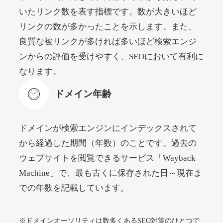
いたリンク数を表す指標です。数が大きいほど
リンクの数が多かったことを示します。また、
beamie.jp
良質な被リンクが多ければ多いほど検索エンジ
エンターテイメント
ジャンル
ンからの評価を受けやすく、SEOにおいて有利に
52
DA
3790
16年
外部リンク数
ドメイン年齢
なります。
4,200円
入札 7件
ドメイン年齢
詳細を見る
ドメインが検索エンジンにインデックスされて
themusicnotebook.com
から経過した期間（年数）のことです。過去の
ウェブサイトを閲覧できるサービス「Wayback
その他
ジャンル
Machine」で、最も古くに保存された日～現在ま
52
DA
392
1年
外部リンク数
ドメイン年齢
での年数を記載しています。
10,800円
入札 0件
詳細を見る
※ドメインオーソリティは数多くあるSEO対策のひとつで