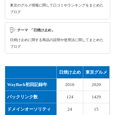
東京のグルメ情報に関して口コミやランキングをまとめた
ブログ
dka-hero.com
その他
ジャンル
テーマ 「日焼け止め」
40
DA
1070
15年
外部リンク数
ドメイン年齢
日焼け止めに関する商品の説明や使用法に関してまとめた
10,800円
入札 0件
ブログ
詳細を見る
日焼け止め
東京グルメ
mimpie.com
WayBack初回記録年
2016
2020
その他
ジャンル
40
DA
324
1年
外部リンク数
ドメイン年齢
バックリンク数
124
1429
10,800円
入札 0件
ドメインオーソリティ
24
15
詳細を見る