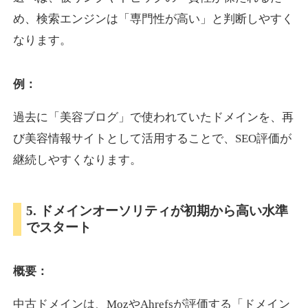
め、検索エンジンは「専門性が高い」と判断しやすく
なります。
otomedou.info
ゲーム
ジャンル
例：
34
DA
246
12年
外部リンク数
ドメイン年齢
過去に「美容ブログ」で使われていたドメインを、再
10,800円
入札 0件
び美容情報サイトとして活用することで、SEO評価が
詳細を見る
継続しやすくなります。
kakusen-kun.com
5. ドメインオーソリティが初期から高い水準
でスタート
エンターテイメント
ジャンル
34
DA
338
13年
外部リンク数
ドメイン年齢
概要：
10,800円
入札 0件
詳細を見る
中古ドメインは、MozやAhrefsが評価する「ドメイン