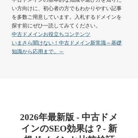
い方向けに、初心者の方でもわかりやすい記事
を多数ご用意しています。入札するドメインを
buywrite-plus.com
探す前にぜひ一読してみてください。
その他
ジャンル
中古ドメインお役立ちコンテンツ
45
DA
4677
2年
いまさら聞けない！中古ドメイン新常識～基礎
外部リンク数
ドメイン年齢
知識から応用まで。～
10,800円
入札 0件
詳細を見る
qbiz.jp
ビジネス
ジャンル
43
DA
963
14年
外部リンク数
ドメイン年齢
2026年最新版 - 中古ドメ
4,500円
入札 6件
インのSEO効果は？- 新
詳細を見る