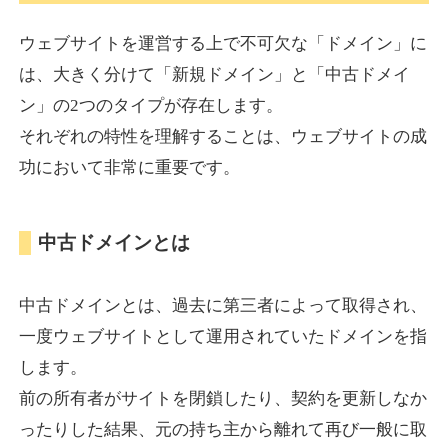
ウェブサイトを運営する上で不可欠な「ドメイン」に
torigirl-movie.com
は、大きく分けて「新規ドメイン」と「中古ドメイ
ン」の2つのタイプが存在します。
その他
ジャンル
それぞれの特性を理解することは、ウェブサイトの成
38
DA
383
10年
外部リンク数
ドメイン年齢
功において非常に重要です。
10,800円
入札 0件
詳細を見る
中古ドメインとは
vrnvroomn.com
中古ドメインとは、過去に第三者によって取得され、
通販
ジャンル
一度ウェブサイトとして運用されていたドメインを指
37
DA
1051
4年
外部リンク数
ドメイン年齢
します。
前の所有者がサイトを閉鎖したり、契約を更新しなか
10,800円
入札 0件
ったりした結果、元の持ち主から離れて再び一般に取
詳細を見る