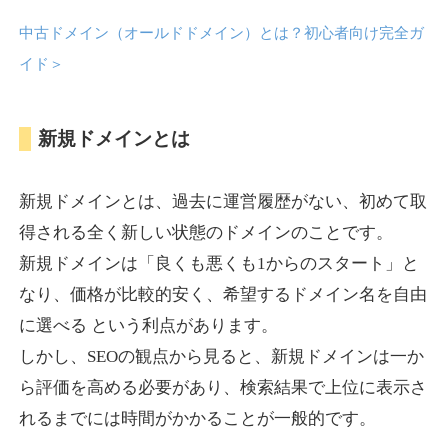
中古ドメイン（オールドドメイン）とは？初心者向け完全ガ
anipani.jp
イド
＞
ゲーム
ジャンル
新規ドメインとは
37
DA
418
12年
外部リンク数
ドメイン年齢
3,300円
入札 2件
新規ドメインとは、過去に運営履歴がない、初めて取
詳細を見る
得される全く新しい状態のドメインのことです。
新規ドメインは「良くも悪くも1からのスタート」と
lowslotfamilylocal.com
なり、価格が比較的安く、希望するドメイン名を自由
に選べる という利点があります。
その他
ジャンル
しかし、SEOの観点から見ると、新規ドメインは一か
37
DA
653
1年
外部リンク数
ドメイン年齢
ら評価を高める必要があり、検索結果で上位に表示さ
10,800円
入札 0件
れるまでには時間がかかることが一般的です。
詳細を見る