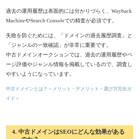
過去の運用履歴は表面的には分かりづらく、Wayback
news-log.jp
MachineやSearch Consoleでの精査が必須です。
エンターテイメント
ジャンル
失敗を防ぐためには、「ドメインの過去履歴調査」と
35
DA
759
9年
外部リンク数
ドメイン年齢
「ジャンルの一致確認」が非常に重要です。
中古ドメインオークションでは、過去の運用履歴やペ
3,300円
入札 2件
ージ評価やジャンル情報を掲載しているので、調査し
詳細を見る
やすいようになっています。
中古ドメインとは？～メリット・デメリット・選び方完全ガ
shadosoku.com
イド
＞
エンターテイメント
ジャンル
35
DA
460
10年
外部リンク数
ドメイン年齢
10,800円
入札 0件
4. 中古ドメインはSEOにどんな効果がある
詳細を見る