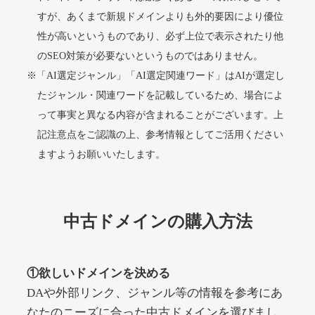
すが、あくまで新規ドメインよりも外的要因により優位
性が高いというものであり、必ず上位で表示されたり他
alprostadil-br.info
のSEO対策が必要ないというものではありません。
※「AI選定ジャンル」「AI選定関連ワード」はAIが選定し
その他
ジャンル
51
DA
たジャンル・関連ワードを記載しているため、場合によ
1202
1年
外部リンク数
ドメイン年齢
って事実と異なる内容が含まれることがございます。上
10,800円
入札 0件
記注意点をご認識の上、参考情報としてご活用ください
詳細を見る
ますようお願いいたします。
toto-robot.com
中古ドメインの購入方法
その他
ジャンル
51
DA
487
1年
外部リンク数
ドメイン年齢
①欲しいドメインを決める
10,800円
入札 0件
DAや外部リンク、ジャンル等の情報を参考にあ
詳細を見る
なたのニーズに合った中古ドメインを選びまし