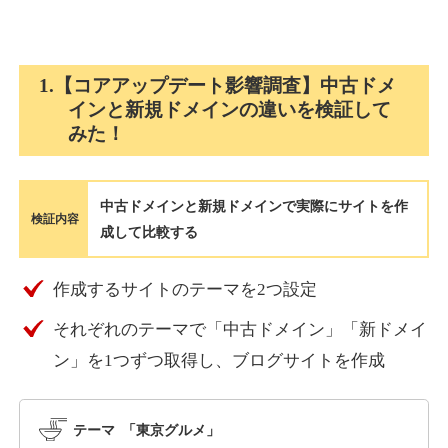
holocardstrategy.jp
1.【コアアップデート影響調査】中古ドメ
インと新規ドメインの違いを検証して
趣味
ジャンル
みた！
40
DA
702
2年
外部リンク数
ドメイン年齢
3,300円
入札 3件
中古ドメインと新規ドメインで実際にサイトを作
詳細を見る
検証内容
成して比較する
suka-jp.com
作成するサイトのテーマを2つ設定
それぞれのテーマで「中古ドメイン」「新ドメイ
その他
ジャンル
40
ン」を1つずつ取得し、ブログサイトを作成
DA
2518
1年
外部リンク数
ドメイン年齢
10,800円
入札 0件
テーマ 「東京グルメ」
詳細を見る