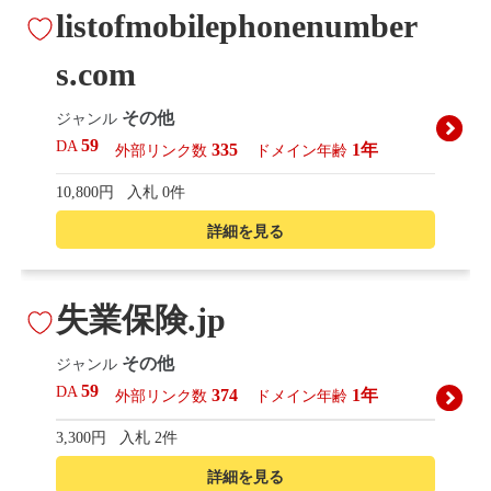
listofmobilephonenumber
s.com
その他
ジャンル
59
DA
335
1年
外部リンク数
ドメイン年齢
10,800円
入札 0件
詳細を見る
失業保険.jp
その他
ジャンル
59
DA
374
1年
外部リンク数
ドメイン年齢
3,300円
入札 2件
詳細を見る