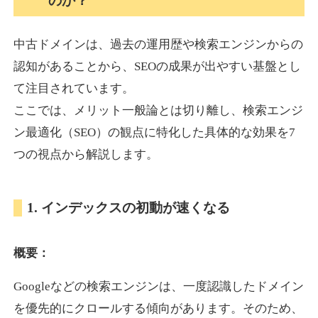
のか？
中古ドメインは、過去の運用歴や検索エンジンからの
akagi-yama.jp
認知があることから、SEOの成果が出やすい基盤とし
旅行
ジャンル
て注目されています。
35
DA
1004
15年
外部リンク数
ドメイン年齢
ここでは、メリット一般論とは切り離し、検索エンジ
3,300円
入札 2件
ン最適化（SEO）の観点に特化した具体的な効果を7
詳細を見る
つの視点から解説します。
2chnavi.net
1. インデックスの初動が速くなる
その他
ジャンル
概要：
35
DA
3998
20年
外部リンク数
ドメイン年齢
Googleなどの検索エンジンは、一度認識したドメイン
11,100円
入札 1件
を優先的にクロールする傾向があります。そのため、
詳細を見る