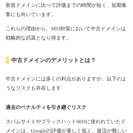
新規ドメインに比べて評価までの時間が短く、短期集
客にも向いています。
motokari.jp
これらの理由から、SEO対策において中古ドメインは
エンターテイメント
ジャンル
戦略的な武器となり得ます。
35
DA
947
21年
外部リンク数
ドメイン年齢
3,300円
入札 2件
中古ドメインのデメリットとは？
詳細を見る
中古ドメインには多くの利点がありますが、以下のよ
uho2.com
うなリスクも存在します
通販
ジャンル
過去のペナルティを引き継ぐリスク
35
DA
282
12年
外部リンク数
ドメイン年齢
10,800円
入札 0件
スパムサイトやブラックハットSEOに使われていたド
メインは、Googleの評価が著しく低く、復活が難しい
詳細を見る