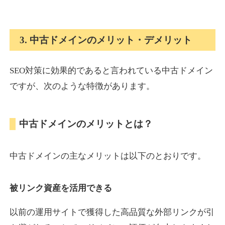
onlinepokerbetdansk.com
3. 中古ドメインのメリット・デメリット
その他
ジャンル
37
DA
SEO対策に効果的であると言われている中古ドメイン
629
1年
外部リンク数
ドメイン年齢
ですが、次のような特徴があります。
10,800円
入札 0件
詳細を見る
中古ドメインのメリットとは？
econopundit.com
中古ドメインの主なメリットは以下のとおりです。
その他
ジャンル
37
DA
446
23年
外部リンク数
ドメイン年齢
被リンク資産を活用できる
10,800円
入札 0件
以前の運用サイトで獲得した高品質な外部リンクが引
詳細を見る