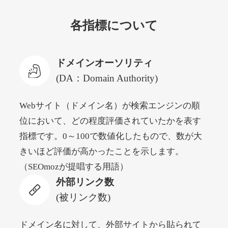
各指標について
newyorktodaylive.com
その他
ジャンル
ドメインオーソリティ
53
DA
430
2年
外部リンク数
ドメイン年齢
(DA：Domain Authority)
10,800円
入札 0件
Webサイト（ドメイン名）が検索エンジンの順
詳細を見る
位において、どの程度評価されていたかを表す
指標です。0～100で数値化したもので、数が大
dog-life-jacket.com
きいほど評価が高かったことを示します。
（SEOmozが提唱する用語）
その他
ジャンル
外部リンク数
53
DA
393
1年
外部リンク数
ドメイン年齢
(被リンク数)
10,800円
入札 0件
詳細を見る
ドメイン名に対して、外部サイトから貼られて