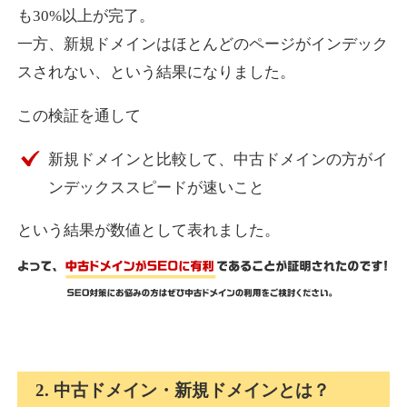
も30%以上が完了。
一方、新規ドメインはほとんどのページがインデック
express-soft.com
スされない、という結果になりました。
その他
ジャンル
この検証を通して
38
DA
919
26年
外部リンク数
ドメイン年齢
新規ドメインと比較して、中古ドメインの方がイ
10,800円
入札 0件
ンデックススピードが速いこと
詳細を見る
という結果が数値として表れました。
fukuoka-marathon.com
その他
ジャンル
38
DA
662
19年
外部リンク数
ドメイン年齢
10,800円
入札 0件
2. 中古ドメイン・新規ドメインとは？
詳細を見る