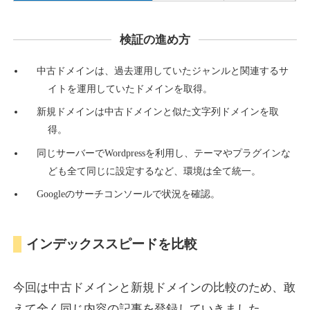
検証の進め方
countdown-x.com
中古ドメインは、過去運用していたジャンルと関連するサ
その他
ジャンル
イトを運用していたドメインを取得。
39
DA
479
14年
外部リンク数
ドメイン年齢
新規ドメインは中古ドメインと似た文字列ドメインを取
10,800円
入札 0件
得。
詳細を見る
同じサーバーでWordpressを利用し、テーマやプラグインな
ども全て同じに設定するなど、環境は全て統一。
Googleのサーチコンソールで状況を確認。
campus-web.jp
就職・転職
ジャンル
インデックススピードを比較
38
DA
1151
8年
外部リンク数
ドメイン年齢
3,600円
入札 3件
今回は中古ドメインと新規ドメインの比較のため、敢
詳細を見る
えて全く同じ内容の記事を登録していきました。