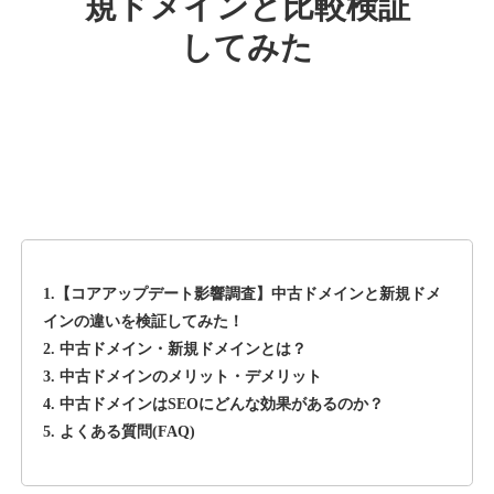
規ドメインと比較検証
してみた
rageboy.com
その他
ジャンル
42
DA
1724
29年
外部リンク数
ドメイン年齢
10,800円
入札 0件
詳細を見る
1.【コアアップデート影響調査】中古ドメインと新規ドメ
sug-web.jp
インの違いを検証してみた！
2. 中古ドメイン・新規ドメインとは？
その他
ジャンル
3. 中古ドメインのメリット・デメリット
42
DA
740
13年
外部リンク数
ドメイン年齢
4. 中古ドメインはSEOにどんな効果があるのか？
5. よくある質問(FAQ)
3,300円
入札 2件
詳細を見る