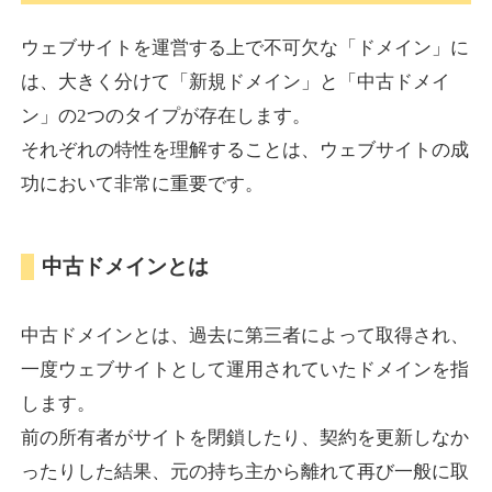
ウェブサイトを運営する上で不可欠な「ドメイン」に
torigirl-movie.com
は、大きく分けて「新規ドメイン」と「中古ドメイ
ン」の2つのタイプが存在します。
その他
ジャンル
それぞれの特性を理解することは、ウェブサイトの成
38
DA
383
10年
外部リンク数
ドメイン年齢
功において非常に重要です。
10,800円
入札 0件
詳細を見る
中古ドメインとは
vrnvroomn.com
中古ドメインとは、過去に第三者によって取得され、
通販
ジャンル
一度ウェブサイトとして運用されていたドメインを指
37
DA
1051
4年
外部リンク数
ドメイン年齢
します。
前の所有者がサイトを閉鎖したり、契約を更新しなか
10,800円
入札 0件
ったりした結果、元の持ち主から離れて再び一般に取
詳細を見る