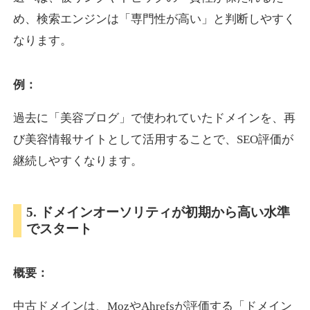
め、検索エンジンは「専門性が高い」と判断しやすく
なります。
otomedou.info
ゲーム
ジャンル
例：
34
DA
246
12年
外部リンク数
ドメイン年齢
過去に「美容ブログ」で使われていたドメインを、再
10,800円
入札 0件
び美容情報サイトとして活用することで、SEO評価が
詳細を見る
継続しやすくなります。
kakusen-kun.com
5. ドメインオーソリティが初期から高い水準
でスタート
エンターテイメント
ジャンル
34
DA
338
13年
外部リンク数
ドメイン年齢
概要：
10,800円
入札 0件
詳細を見る
中古ドメインは、MozやAhrefsが評価する「ドメイン