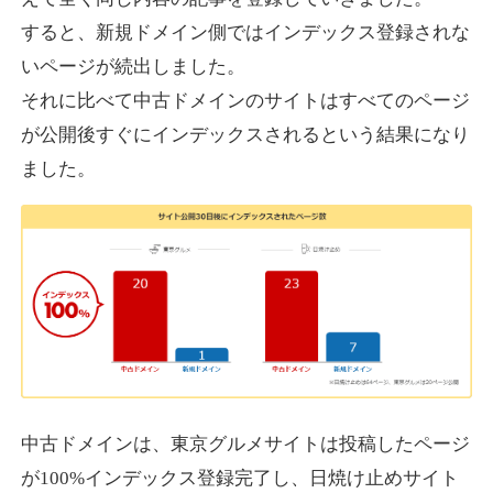
すると、新規ドメイン側ではインデックス登録されな
いページが続出しました。
designcrave.com
それに比べて中古ドメインのサイトはすべてのページ
その他
ジャンル
が公開後すぐにインデックスされるという結果になり
38
DA
1377
18年
外部リンク数
ドメイン年齢
ました。
10,800円
入札 0件
詳細を見る
actagainstaids.com
その他
ジャンル
38
DA
527
26年
外部リンク数
ドメイン年齢
10,800円
入札 0件
中古ドメインは、東京グルメサイトは投稿したページ
が100%インデックス登録完了し、日焼け止めサイト
詳細を見る