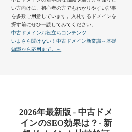
い方向けに、初心者の方でもわかりやすい記事
を多数ご用意しています。入札するドメインを
buywrite-plus.com
探す前にぜひ一読してみてください。
その他
ジャンル
中古ドメインお役立ちコンテンツ
45
DA
4677
2年
いまさら聞けない！中古ドメイン新常識～基礎
外部リンク数
ドメイン年齢
知識から応用まで。～
10,800円
入札 0件
詳細を見る
qbiz.jp
ビジネス
ジャンル
43
DA
963
14年
外部リンク数
ドメイン年齢
2026年最新版 - 中古ドメ
4,500円
入札 6件
インのSEO効果は？- 新
詳細を見る