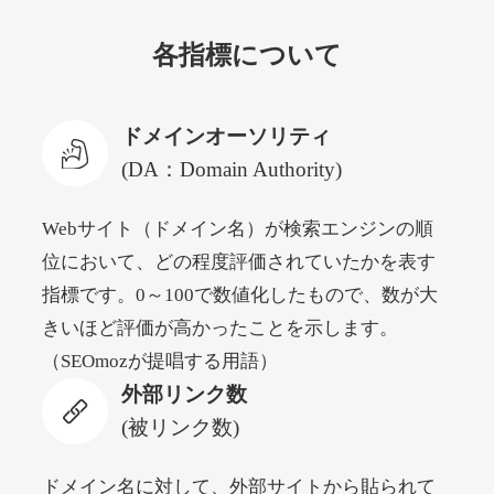
各指標について
newyorktodaylive.com
その他
ジャンル
ドメインオーソリティ
53
DA
430
2年
外部リンク数
ドメイン年齢
(DA：Domain Authority)
10,800円
入札 0件
Webサイト（ドメイン名）が検索エンジンの順
詳細を見る
位において、どの程度評価されていたかを表す
指標です。0～100で数値化したもので、数が大
dog-life-jacket.com
きいほど評価が高かったことを示します。
（SEOmozが提唱する用語）
その他
ジャンル
外部リンク数
53
DA
393
1年
外部リンク数
ドメイン年齢
(被リンク数)
10,800円
入札 0件
詳細を見る
ドメイン名に対して、外部サイトから貼られて