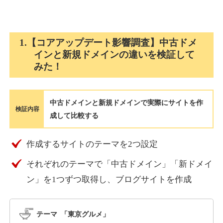
holocardstrategy.jp
1.【コアアップデート影響調査】中古ドメ
インと新規ドメインの違いを検証して
趣味
ジャンル
みた！
40
DA
702
2年
外部リンク数
ドメイン年齢
3,300円
入札 3件
中古ドメインと新規ドメインで実際にサイトを作
詳細を見る
検証内容
成して比較する
suka-jp.com
作成するサイトのテーマを2つ設定
それぞれのテーマで「中古ドメイン」「新ドメイ
その他
ジャンル
40
ン」を1つずつ取得し、ブログサイトを作成
DA
2518
1年
外部リンク数
ドメイン年齢
10,800円
入札 0件
テーマ 「東京グルメ」
詳細を見る