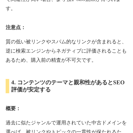
す。
inublo.jp
注意点：
ペット
ジャンル
34
DA
質の低い被リンクやスパム的なリンクが含まれると、
2080
21年
外部リンク数
ドメイン年齢
逆に検索エンジンからネガティブに評価されることも
3,600円
入札 3件
あるため、購入前の精査が不可欠です。
詳細を見る
4. コンテンツのテーマと親和性があるとSEO
uragu.com
評価が安定する
通販
ジャンル
34
DA
概要：
331
20年
外部リンク数
ドメイン年齢
11,100円
入札 1件
過去に似たジャンルで運用されていた中古ドメインを
詳細を見る
選べば、被リンクやトピックの一貫性が保たれるた