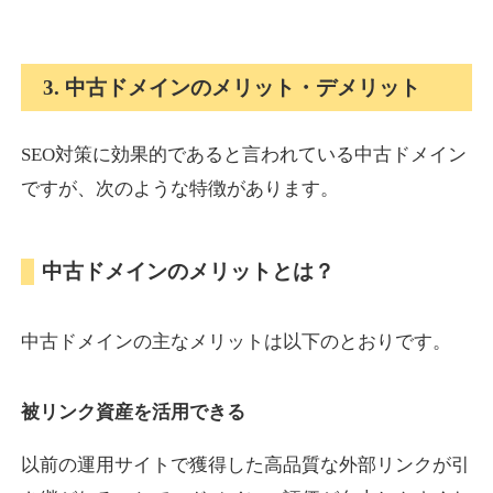
onlinepokerbetdansk.com
3. 中古ドメインのメリット・デメリット
その他
ジャンル
37
DA
SEO対策に効果的であると言われている中古ドメイン
629
1年
外部リンク数
ドメイン年齢
ですが、次のような特徴があります。
10,800円
入札 0件
詳細を見る
中古ドメインのメリットとは？
econopundit.com
中古ドメインの主なメリットは以下のとおりです。
その他
ジャンル
37
DA
446
23年
外部リンク数
ドメイン年齢
被リンク資産を活用できる
10,800円
入札 0件
以前の運用サイトで獲得した高品質な外部リンクが引
詳細を見る