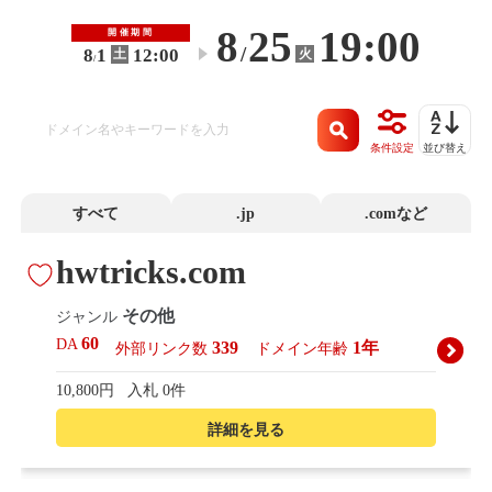
8
25
19:00
開催期間
/
8
1
12:00
火
土
〜
/
条件設定
並び替え
すべて
.jp
.comなど
hwtricks.com
その他
ジャンル
60
DA
339
1年
外部リンク数
ドメイン年齢
10,800円
入札 0件
詳細を見る