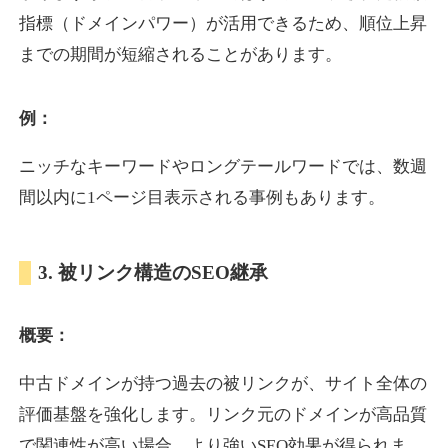
指標（ドメインパワー）が活用できるため、順位上昇
までの期間が短縮されることがあります。
yoshuhanten.com
飲食
ジャンル
例：
34
DA
271
25年
外部リンク数
ドメイン年齢
ニッチなキーワードやロングテールワードでは、数週
10,800円
入札 0件
間以内に1ページ目表示される事例もあります。
詳細を見る
3. 被リンク構造のSEO継承
naruto-20th.jp
概要：
イベント
ジャンル
34
DA
270
4年
外部リンク数
ドメイン年齢
中古ドメインが持つ過去の被リンクが、サイト全体の
3,600円
入札 3件
評価基盤を強化します。リンク元のドメインが高品質
詳細を見る
で関連性が高い場合、より強いSEO効果が得られま