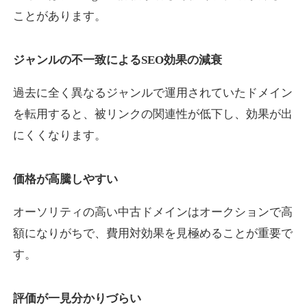
ことがあります。
yaoiso.com
ジャンルの不一致によるSEO効果の減衰
飲食
ジャンル
過去に全く異なるジャンルで運用されていたドメイン
35
DA
359
17年
外部リンク数
ドメイン年齢
を転用すると、被リンクの関連性が低下し、効果が出
10,800円
入札 0件
にくくなります。
詳細を見る
価格が高騰しやすい
outlaw-movie.jp
オーソリティの高い中古ドメインはオークションで高
エンターテイメント
ジャンル
額になりがちで、費用対効果を見極めることが重要で
35
DA
362
14年
外部リンク数
ドメイン年齢
す。
3,300円
入札 2件
評価が一見分かりづらい
詳細を見る