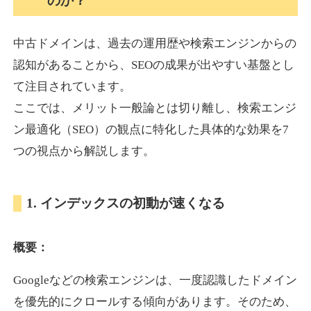
のか？
中古ドメインは、過去の運用歴や検索エンジンからの
akagi-yama.jp
認知があることから、SEOの成果が出やすい基盤とし
旅行
ジャンル
て注目されています。
35
DA
1004
15年
外部リンク数
ドメイン年齢
ここでは、メリット一般論とは切り離し、検索エンジ
3,300円
入札 2件
ン最適化（SEO）の観点に特化した具体的な効果を7
詳細を見る
つの視点から解説します。
2chnavi.net
1. インデックスの初動が速くなる
その他
ジャンル
概要：
35
DA
3998
20年
外部リンク数
ドメイン年齢
Googleなどの検索エンジンは、一度認識したドメイン
11,100円
入札 1件
を優先的にクロールする傾向があります。そのため、
詳細を見る