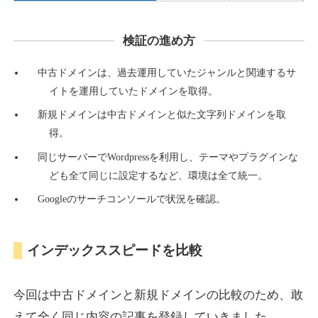
検証の進め方
countdown-x.com
中古ドメインは、過去運用していたジャンルと関連するサ
その他
ジャンル
イトを運用していたドメインを取得。
39
DA
479
14年
外部リンク数
ドメイン年齢
新規ドメインは中古ドメインと似た文字列ドメインを取
10,800円
入札 0件
得。
詳細を見る
同じサーバーでWordpressを利用し、テーマやプラグインな
ども全て同じに設定するなど、環境は全て統一。
Googleのサーチコンソールで状況を確認。
campus-web.jp
就職・転職
ジャンル
インデックススピードを比較
38
DA
1151
8年
外部リンク数
ドメイン年齢
3,600円
入札 3件
今回は中古ドメインと新規ドメインの比較のため、敢
詳細を見る
えて全く同じ内容の記事を登録していきました。