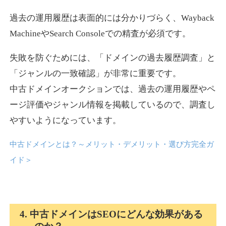
過去の運用履歴は表面的には分かりづらく、Wayback
news-log.jp
MachineやSearch Consoleでの精査が必須です。
エンターテイメント
ジャンル
失敗を防ぐためには、「ドメインの過去履歴調査」と
35
DA
759
9年
外部リンク数
ドメイン年齢
「ジャンルの一致確認」が非常に重要です。
中古ドメインオークションでは、過去の運用履歴やペ
3,300円
入札 2件
ージ評価やジャンル情報を掲載しているので、調査し
詳細を見る
やすいようになっています。
中古ドメインとは？～メリット・デメリット・選び方完全ガ
shadosoku.com
イド
＞
エンターテイメント
ジャンル
35
DA
460
10年
外部リンク数
ドメイン年齢
10,800円
入札 0件
4. 中古ドメインはSEOにどんな効果がある
詳細を見る