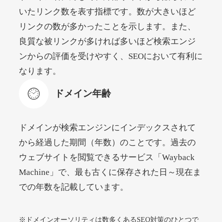
いたリンク数を表す指標です。数が大きいほど
リンクの数が多かったことを示します。また、
beamie.jp
良質な被リンクが多ければ多いほど検索エンジ
エンターテイメント
ジャンル
ンからの評価を受けやすく、SEOにおいて有利に
52
DA
3790
16年
外部リンク数
ドメイン年齢
なります。
4,200円
入札 7件
ドメイン年齢
詳細を見る
ドメインが検索エンジンにインデックスされて
themusicnotebook.com
から経過した期間（年数）のことです。過去の
ウェブサイトを閲覧できるサービス「Wayback
その他
ジャンル
Machine」で、最も古くに保存された日～現在ま
52
DA
392
1年
外部リンク数
ドメイン年齢
での年数を記載しています。
10,800円
入札 0件
詳細を見る
※ドメインオーソリティは数多くあるSEO対策のひとつで