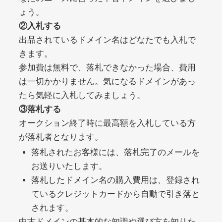
ょう。
②入札する
debtconsolidationorg.info
出品されているドメイン名はどなたでも入札で
きます。
その他
ジャンル
49
DA
参加費は無料で、落札できなかった場合、費用
389
1年
外部リンク数
ドメイン年齢
は一切かかりません。気になるドメインがあっ
10,800円
入札 0件
たら気軽に入札してみましょう。
詳細を見る
③落札する
オークション終了時に最高額を入札している方
が落札者となります。
portalvidalivre.com
落札されたお客様には、落札完了のメールを
その他
ジャンル
お送りいたします。
47
DA
2202
5年
落札したドメイン名の購入費用は、登録され
外部リンク数
ドメイン年齢
ているクレジットカードから自動で引き落と
10,800円
入札 0件
されます。
詳細を見る
中古ドメインの基本的な知識や選び方を知りた