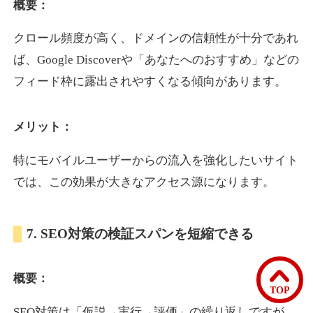
概要：
クロール頻度が高く、ドメインの信頼性が十分であれ
bomibomi.com
ば、Google Discoverや「あなたへのおすすめ」などの
音楽
ジャンル
フィード枠に露出されやすくなる傾向があります。
33
DA
183
15年
外部リンク数
ドメイン年齢
メリット：
10,800円
入札 0件
詳細を見る
特にモバイルユーザーからの流入を強化したいサイト
では、この効果が大きなアクセス源になります。
b1-kitakyushu.jp
7. SEO対策の検証スパンを短縮できる
イベント
ジャンル
33
DA
200
8年
外部リンク数
ドメイン年齢
概要：
3,300円
入札 2件
TOP
詳細を見る
SEO対策は「仮説→実行→評価」の繰り返しですが、