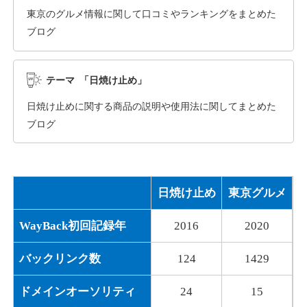
東京のグルメ情報に関して口コミやランキングをまとめた
ブログ
dka-hero.com
その他
ジャンル
テーマ 「日焼け止め」
40
DA
1070
15年
外部リンク数
ドメイン年齢
日焼け止めに関する商品の説明や使用法に関してまとめた
10,800円
入札 0件
ブログ
詳細を見る
日焼け止め
東京グルメ
mimpie.com
WayBack初回記録年
2016
2020
その他
ジャンル
40
DA
324
1年
外部リンク数
ドメイン年齢
バックリンク数
124
1429
10,800円
入札 0件
ドメインオーソリティ
24
15
詳細を見る