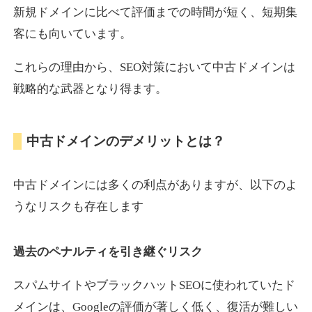
新規ドメインに比べて評価までの時間が短く、短期集
客にも向いています。
motokari.jp
これらの理由から、SEO対策において中古ドメインは
エンターテイメント
ジャンル
戦略的な武器となり得ます。
35
DA
947
21年
外部リンク数
ドメイン年齢
3,300円
入札 2件
中古ドメインのデメリットとは？
詳細を見る
中古ドメインには多くの利点がありますが、以下のよ
uho2.com
うなリスクも存在します
通販
ジャンル
過去のペナルティを引き継ぐリスク
35
DA
282
12年
外部リンク数
ドメイン年齢
10,800円
入札 0件
スパムサイトやブラックハットSEOに使われていたド
メインは、Googleの評価が著しく低く、復活が難しい
詳細を見る