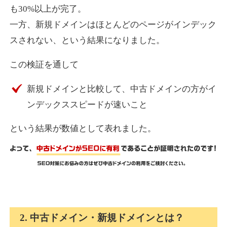
も30%以上が完了。
一方、新規ドメインはほとんどのページがインデック
express-soft.com
スされない、という結果になりました。
その他
ジャンル
この検証を通して
38
DA
919
26年
外部リンク数
ドメイン年齢
新規ドメインと比較して、中古ドメインの方がイ
10,800円
入札 0件
ンデックススピードが速いこと
詳細を見る
という結果が数値として表れました。
fukuoka-marathon.com
その他
ジャンル
38
DA
662
19年
外部リンク数
ドメイン年齢
10,800円
入札 0件
2. 中古ドメイン・新規ドメインとは？
詳細を見る