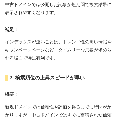
中古ドメインでは公開した記事が短期間で検索結果に
表示されやすくなります。
oazo.jp
補足：
プレミアム文字列
ジャンル
35
DA
626
22年
外部リンク数
ドメイン年齢
インデックスが速いことは、トレンド性の高い情報や
3,300円
入札 2件
キャンペーンページなど、タイムリーな集客が求めら
詳細を見る
れる場面で特に有利です。
e-b.jp
2. 検索順位の上昇スピードが早い
プレミアム文字列
ジャンル
概要：
35
DA
368
3年
外部リンク数
ドメイン年齢
3,300円
入札 2件
新規ドメインでは信頼性や評価を得るまでに時間がか
かりますが、中古ドメインではすでに蓄積された信頼
詳細を見る