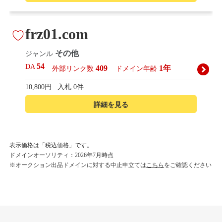
frz01.com
その他
ジャンル
54
DA
409
1年
外部リンク数
ドメイン年齢
10,800円
入札 0件
詳細を見る
korean-beautyshop.com
表示価格は「税込価格」です。
ドメインオーソリティ：2026年7月時点
その他
ジャンル
※オークション出品ドメインに対する中止申立ては
こちら
をご確認ください
54
DA
493
1年
外部リンク数
ドメイン年齢
10,800円
入札 0件
詳細を見る