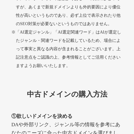
すが、あくまで新規ドメインよりも外的要因により優位
性が高いというものであり、必ず上位で表示されたり他
alprostadil-br.info
のSEO対策が必要ないというものではありません。
※「AI選定ジャンル」「AI選定関連ワード」はAIが選定し
その他
ジャンル
51
DA
たジャンル・関連ワードを記載しているため、場合によ
1202
1年
外部リンク数
ドメイン年齢
って事実と異なる内容が含まれることがございます。上
10,800円
入札 0件
記注意点をご認識の上、参考情報としてご活用ください
詳細を見る
ますようお願いいたします。
toto-robot.com
中古ドメインの購入方法
その他
ジャンル
51
DA
487
1年
外部リンク数
ドメイン年齢
①欲しいドメインを決める
10,800円
入札 0件
DAや外部リンク、ジャンル等の情報を参考にあ
詳細を見る
なたのニーズに合った中古ドメインを選びまし