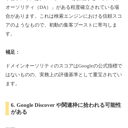
オーソリティ（DA）」がある程度確立されている場
合があります。これは検索エンジンにおける信頼スコ
showanavi.jp
アのようなもので、初動の集客ブーストに寄与しま
書籍
ジャンル
す。
33
DA
979
18年
外部リンク数
ドメイン年齢
3,600円
入札 3件
補足：
詳細を見る
ドメインオーソリティのスコアはGoogleの公式指標で
はないものの、実務上の評価基準として重宝されてい
aoyamasmiprp.jp
ます。
教育
ジャンル
33
DA
6. Google Discover や関連枠に拾われる可能性
145
16年
外部リンク数
ドメイン年齢
がある
3,300円
入札 2件
詳細を見る