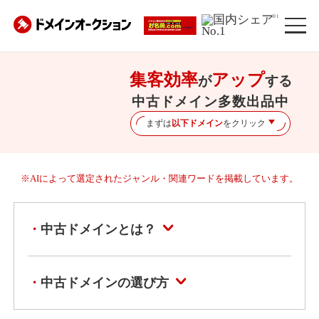
※1
集客効率
アップ
が
する
中古ドメイン多数出品中
まずは
以下ドメイン
をクリック
※AIによって選定されたジャンル・関連ワードを掲載しています。
中古ドメインとは？
中古ドメインの選び方