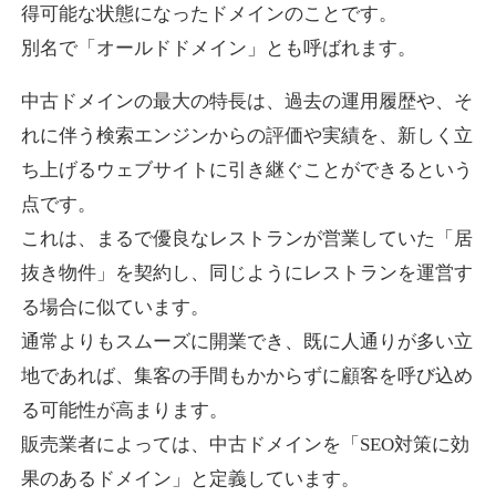
得可能な状態になったドメインのことです。
別名で「オールドドメイン」とも呼ばれます。
higehiro-anime.com
中古ドメインの最大の特長は、過去の運用履歴や、そ
エンターテイメント
ジャンル
れに伴う検索エンジンからの評価や実績を、新しく立
37
DA
882
6年
外部リンク数
ドメイン年齢
ち上げるウェブサイトに引き継ぐことができるという
10,800円
入札 0件
点です。
これは、まるで優良なレストランが営業していた「居
詳細を見る
抜き物件」を契約し、同じようにレストランを運営す
る場合に似ています。
box-cafe.jp
通常よりもスムーズに開業でき、既に人通りが多い立
飲食
ジャンル
地であれば、集客の手間もかからずに顧客を呼び込め
37
DA
217
8年
外部リンク数
ドメイン年齢
る可能性が高まります。
販売業者によっては、中古ドメインを「SEO対策に効
3,300円
入札 2件
果のあるドメイン」と定義しています。
詳細を見る