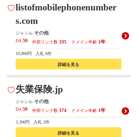
listofmobilephonenumber
s.com
その他
ジャンル
59
DA
335
1年
外部リンク数
ドメイン年齢
10,800円
入札 0件
詳細を見る
失業保険.jp
その他
ジャンル
59
DA
374
1年
外部リンク数
ドメイン年齢
3,300円
入札 2件
詳細を見る