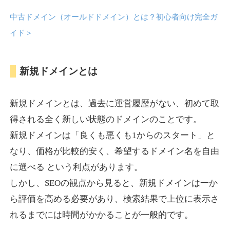
中古ドメイン（オールドドメイン）とは？初心者向け完全ガ
anipani.jp
イド
＞
ゲーム
ジャンル
新規ドメインとは
37
DA
418
12年
外部リンク数
ドメイン年齢
3,300円
入札 2件
新規ドメインとは、過去に運営履歴がない、初めて取
詳細を見る
得される全く新しい状態のドメインのことです。
新規ドメインは「良くも悪くも1からのスタート」と
lowslotfamilylocal.com
なり、価格が比較的安く、希望するドメイン名を自由
に選べる という利点があります。
その他
ジャンル
しかし、SEOの観点から見ると、新規ドメインは一か
37
DA
653
1年
外部リンク数
ドメイン年齢
ら評価を高める必要があり、検索結果で上位に表示さ
10,800円
入札 0件
れるまでには時間がかかることが一般的です。
詳細を見る