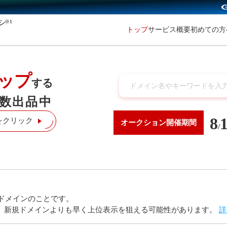
※1
初めての
トップ
サービス概要
ップ
する
数出品中
8
をクリック
オークション
開催期間
/
ドメインのことです。
り、新規ドメインよりも早く上位表示を狙える可能性があります。
詳