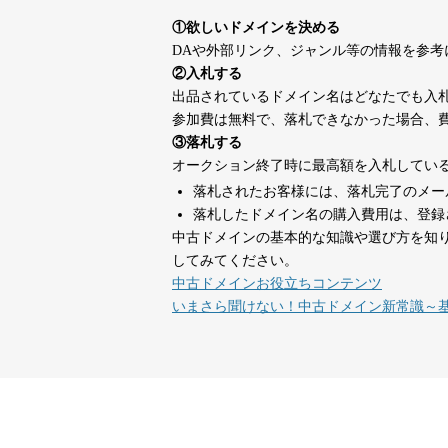
suka-jp.com
①欲しいドメインを決める
DAや外部リンク、ジャンル等の情報を参
dka-hero.com
40
②入札する
出品されているドメイン名はどなたでも入
参加費は無料で、落札できなかった場合、
mimpie.com
40
③落札する
オークション終了時に最高額を入札してい
落札されたお客様には、落札完了のメー
countdown-x.com
39
落札したドメイン名の購入費用は、登録
中古ドメインの基本的な知識や選び方を知
してみてください。
campus-web.jp
38
中古ドメインお役立ちコンテンツ
いまさら聞けない！中古ドメイン新常識～
designcrave.com
38
actagainstaids.com
38