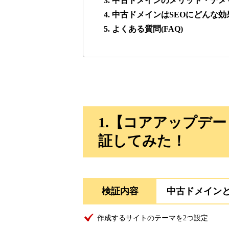
3. 中古ドメインのメリット・デメ
4. 中古ドメインはSEOにどんな
lowslotfamilylocal.com
5. よくある質問(FAQ)
37
onlinepokerbetdansk.com
37
econopundit.com
37
1.【コアアップデ
theharteofmarketing.com
37
証してみた！
myougi.jp
36
検証内容
中古ドメイン
motokari.jp
35
作成するサイトのテーマを2つ設定