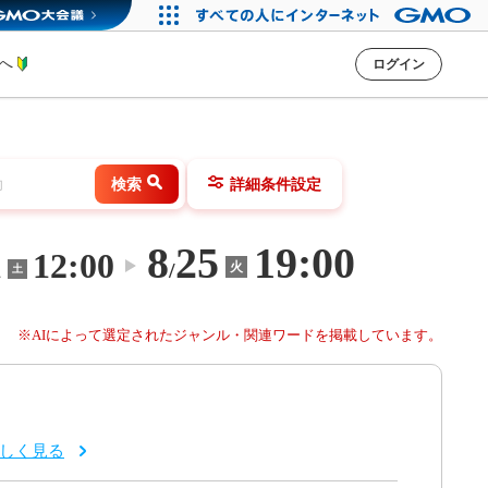
方へ
ログイン
検索
詳細条件設定
8
25
19:00
1
12:00
〜
/
火
土
※AIによって選定されたジャンル・関連ワードを掲載しています。
しく見る