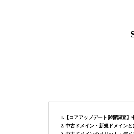
express-soft.com
38
fukuoka-marathon.com
38
torigirl-movie.com
38
vrnvroomn.com
37
higehiro-anime.com
37
box-cafe.jp
37
1.【コアアップデート影響調査
2. 中古ドメイン・新規ドメインと
anipani.jp
37