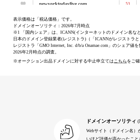
newyorktodaylive.com
53
表示価格は「税込価格」です。
dog-life-jacket.com
53
ドメインオーソリティ：2026年7月時点
※1 「国内シェア」は、ICANN(インターネットのドメイン名
日本のドメイン登録業者(レジストラ)（「ICANNがレジストラとし
レジストラ「GMO Internet, Inc. d/b/a Onamae.com」のシェア
beamie.jp
52
2026年2月時点の調査。
※オークション出品ドメインに対する中止申立ては
こちら
をご確
themusicnotebook.com
52
alprostadil-br.info
51
toto-robot.com
51
ドメインオーソリティ
(
Webサイト（ドメイン名
debtconsolidationorg.info
49
いほど評価が高かったことを