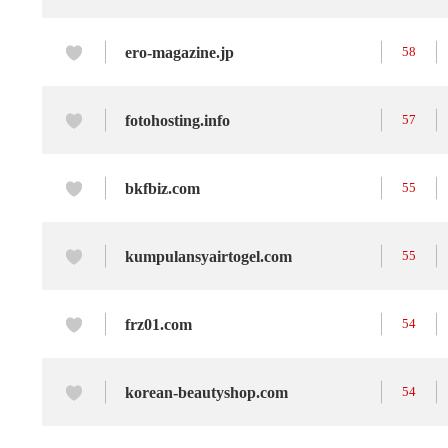
ero-magazine.jp
58
fotohosting.info
57
bkfbiz.com
55
kumpulansyairtogel.com
55
frz01.com
54
korean-beautyshop.com
54