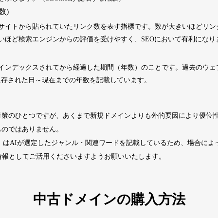
数)
2202
5年
その他
0
サイトから貼られていたリンク数を表す指標です。数が大きいほどリン
いほど検索エンジンからの評価を受けやすく、SEOにおいて有利になり
4677
2年
その他
0
インデックスされてから経過した期間（年数）のことです。過去のウェブサ
くに保存された日～現在までの年数を記載しています。
経済ニュース
963
14年
ビジネス
九州経済
ビジネス
対策のひとつですが、あくまで新規ドメインよりも外的要因により優位
1724
29年
その他
0
ものではありません。
ド」はAIが選定したジャンル・関連ワードを記載しているため、場合に
740
13年
その他
0
情報としてご活用くださいますようお願いいたします。
カードゲーム
攻略
702
2年
趣味
大会情報
中古ドメインの購入方法
2518
1年
その他