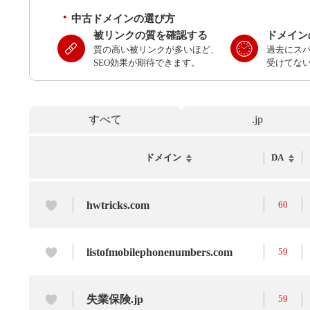
中古ドメインの選び方
被リンクの質を確認する
ドメイン
質の高い被リンクが多いほど、
過去にス
SEO効果が期待できます。
受けてな
すべて
.jp
ドメイン
DA
hwtricks.com
60
listofmobilephonenumbers.com
59
失業保険.jp
59