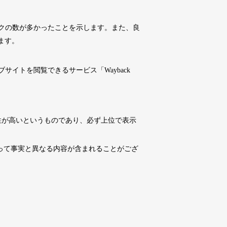
10,800円
10,800円
0
18日
詳細を見る
クの数が多かったことを示します。また、良
ます。
10,800円
10,800円
0
18日
詳細を見る
イトを閲覧できるサービス「Wayback
4,500円
4,500円
6
18日
詳細を見る
性が高いというものであり、必ず上位で表示
10,800円
10,800円
0
18日
詳細を見る
よって事実と異なる内容が含まれることがござ
3,300円
3,300円
2
18日
詳細を見る
3,300円
3,300円
3
18日
詳細を見る
10,800円
10,800円
0
18日