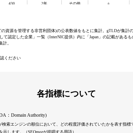
430
2年
その他
0
393
1年
その他
0
などの資源を管理する非営利団体)の公表数値をもとに集計。gTLDが集計
て認定した企業」一覧（InterNIC提供）内に「Japan」の記載がある
エンターテ
SNS
芸能
値を集計。
3790
16年
イメント
コミュニティ
認ください
392
1年
その他
0
1202
1年
その他
0
各指標について
487
1年
その他
0
DA：Domain Authority)
）が検索エンジンの順位において、どの程度評価されていたかを表す指標で
389
1年
その他
0
示します。（SEOmozが提唱する用語）