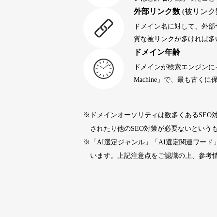
外部リンク数
(被リンク
portalvidalivre.com
47
ドメイン名に対して、外部
質な被リンクが多ければ多
ドメイン年齢
buywrite-plus.com
45
ドメインが検索エンジンに
Machine」で、最も古
qbiz.jp
43
※ドメインオーソリティは数多くあるSEO
rageboy.com
42
されたり他のSEO対策が必要ないという
※「AI選定ジャンル」「AI選定関連ワー
sug-web.jp
42
います。上記注意点をご認識の上、参考
holocardstrategy.jp
40
40