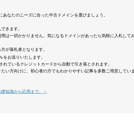
0
考にあなたのニーズに合った中古ドメインを選びましょう。
1070
15年
その他
0
札できます。
費用は一切かかりません。気になるドメインがあったら気軽に入札して
324
1年
その他
0
る方が落札者となります。
ルをお送りいたします。
479
14年
その他
0
されているクレジットカードから自動で引き落とされます。
りたい方向けに、初心者の方でもわかりやすい記事を多数ご用意してい
在宅勤務
1151
8年
就職・転職
コミュニティ
テレワーク
基礎知識から応用まで。～
1377
18年
その他
0
527
26年
その他
0