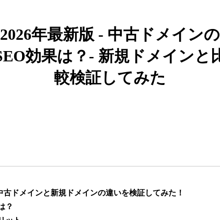
919
26年
その他
0
2026年最新版 - 中古ドメインの
662
19年
その他
0
SEO効果は？- 新規ドメインと
較検証してみた
383
10年
その他
0
カー用品
1051
4年
通販
ライフスタイル
通販
エンターテ
アニメ
ライトノベル
882
6年
イメント
恋愛
キャラクターカフェ
217
8年
飲食
コラボカフェ
エンタメ
】中古ドメインと新規ドメインの違いを検証してみた！
は？
ゲーム
キャラクター
418
12年
ゲーム
エンタメ