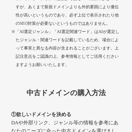
すが、あくまで新規ドメインよりも外的要因により優位
性が高いというものであり、必ず上位で表示されたり他
alprostadil-br.info
のSEO対策が必要ないというものではありません。
※「AI選定ジャンル」「AI選定関連ワード」はAIが選定し
その他
ジャンル
51
DA
たジャンル・関連ワードを記載しているため、場合によ
1202
1年
外部リンク数
ドメイン年齢
って事実と異なる内容が含まれることがございます。上
10,800円
入札 0件
記注意点をご認識の上、参考情報としてご活用ください
詳細を見る
ますようお願いいたします。
toto-robot.com
中古ドメインの購入方法
その他
ジャンル
51
DA
487
1年
外部リンク数
ドメイン年齢
①欲しいドメインを決める
10,800円
入札 0件
DAや外部リンク、ジャンル等の情報を参考にあ
詳細を見る
なたのニーズに合った中古ドメインを選びまし