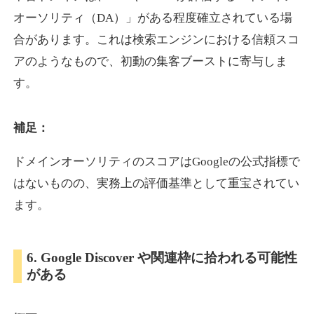
オーソリティ（DA）」がある程度確立されている場
合があります。これは検索エンジンにおける信頼スコ
showanavi.jp
アのようなもので、初動の集客ブーストに寄与しま
書籍
ジャンル
す。
33
DA
979
18年
外部リンク数
ドメイン年齢
3,600円
入札 3件
補足：
詳細を見る
ドメインオーソリティのスコアはGoogleの公式指標で
はないものの、実務上の評価基準として重宝されてい
aoyamasmiprp.jp
ます。
教育
ジャンル
33
DA
6. Google Discover や関連枠に拾われる可能性
145
16年
外部リンク数
ドメイン年齢
がある
3,300円
入札 2件
詳細を見る