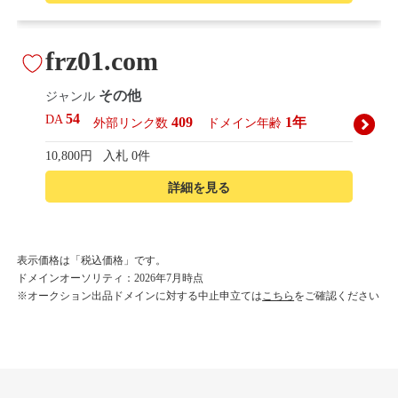
frz01.com
その他
ジャンル
54
DA
409
1年
外部リンク数
ドメイン年齢
10,800円
入札 0件
詳細を見る
korean-beautyshop.com
表示価格は「税込価格」です。
ドメインオーソリティ：2026年7月時点
その他
ジャンル
※オークション出品ドメインに対する中止申立ては
こちら
をご確認ください
54
DA
493
1年
外部リンク数
ドメイン年齢
10,800円
入札 0件
詳細を見る