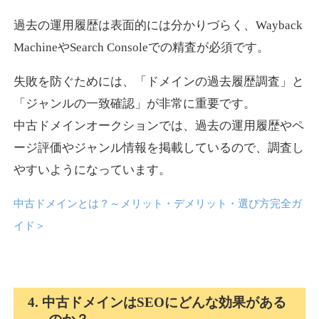
過去の運用履歴は表面的には分かりづらく、Wayback
news-log.jp
MachineやSearch Consoleでの精査が必須です。
エンターテイメント
ジャンル
失敗を防ぐためには、「ドメインの過去履歴調査」と
35
DA
759
9年
外部リンク数
ドメイン年齢
「ジャンルの一致確認」が非常に重要です。
中古ドメインオークションでは、過去の運用履歴やペ
3,300円
入札 2件
ージ評価やジャンル情報を掲載しているので、調査し
詳細を見る
やすいようになっています。
中古ドメインとは？～メリット・デメリット・選び方完全ガ
shadosoku.com
イド
＞
エンターテイメント
ジャンル
35
DA
460
10年
外部リンク数
ドメイン年齢
10,800円
入札 0件
4. 中古ドメインはSEOにどんな効果がある
詳細を見る