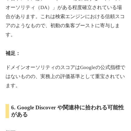
オーソリティ（DA）」がある程度確立されている場
合があります。これは検索エンジンにおける信頼スコ
showanavi.jp
アのようなもので、初動の集客ブーストに寄与しま
書籍
ジャンル
す。
33
DA
979
18年
外部リンク数
ドメイン年齢
3,600円
入札 3件
補足：
詳細を見る
ドメインオーソリティのスコアはGoogleの公式指標で
はないものの、実務上の評価基準として重宝されてい
aoyamasmiprp.jp
ます。
教育
ジャンル
33
DA
6. Google Discover や関連枠に拾われる可能性
145
16年
外部リンク数
ドメイン年齢
がある
3,300円
入札 2件
詳細を見る