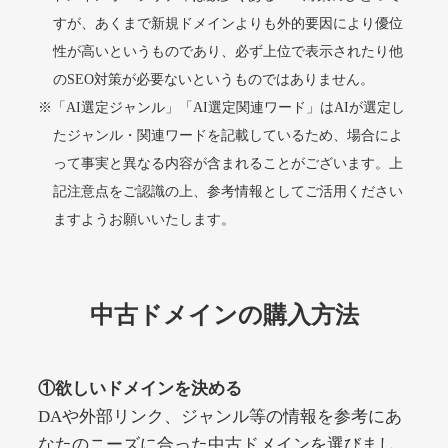
すが、あくまで新規ドメインよりも外的要因により優位
性が高いというものであり、必ず上位で表示されたり他
alprostadil-br.info
のSEO対策が必要ないというものではありません。
※「AI選定ジャンル」「AI選定関連ワード」はAIが選定し
その他
ジャンル
51
DA
たジャンル・関連ワードを記載しているため、場合によ
1202
1年
外部リンク数
ドメイン年齢
って事実と異なる内容が含まれることがございます。上
10,800円
入札 0件
記注意点をご認識の上、参考情報としてご活用ください
詳細を見る
ますようお願いいたします。
toto-robot.com
中古ドメインの購入方法
その他
ジャンル
51
DA
487
1年
外部リンク数
ドメイン年齢
①欲しいドメインを決める
10,800円
入札 0件
DAや外部リンク、ジャンル等の情報を参考にあ
詳細を見る
なたのニーズに合った中古ドメインを選びまし