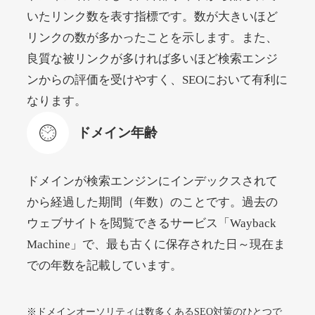
いたリンク数を表す指標です。数が大きいほど
リンクの数が多かったことを示します。また、
beamie.jp
良質な被リンクが多ければ多いほど検索エンジ
エンターテイメント
ジャンル
ンからの評価を受けやすく、SEOにおいて有利に
52
DA
3790
16年
外部リンク数
ドメイン年齢
なります。
4,200円
入札 7件
ドメイン年齢
詳細を見る
ドメインが検索エンジンにインデックスされて
themusicnotebook.com
から経過した期間（年数）のことです。過去の
ウェブサイトを閲覧できるサービス「Wayback
その他
ジャンル
Machine」で、最も古くに保存された日～現在ま
52
DA
392
1年
外部リンク数
ドメイン年齢
での年数を記載しています。
10,800円
入札 0件
詳細を見る
※ドメインオーソリティは数多くあるSEO対策のひとつで