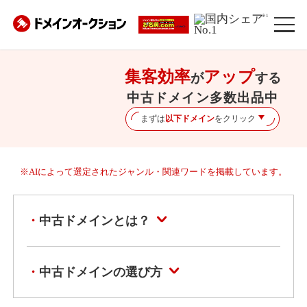
※1
集客効率
アップ
が
する
中古ドメイン多数出品中
まずは
以下ドメイン
をクリック
※AIによって選定されたジャンル・関連ワードを掲載しています。
中古ドメインとは？
中古ドメインの選び方