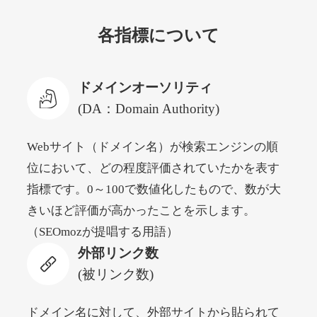
各指標について
newyorktodaylive.com
その他
ジャンル
ドメインオーソリティ
53
DA
430
2年
外部リンク数
ドメイン年齢
(DA：Domain Authority)
10,800円
入札 0件
Webサイト（ドメイン名）が検索エンジンの順
詳細を見る
位において、どの程度評価されていたかを表す
指標です。0～100で数値化したもので、数が大
dog-life-jacket.com
きいほど評価が高かったことを示します。
（SEOmozが提唱する用語）
その他
ジャンル
外部リンク数
53
DA
393
1年
外部リンク数
ドメイン年齢
(被リンク数)
10,800円
入札 0件
詳細を見る
ドメイン名に対して、外部サイトから貼られて