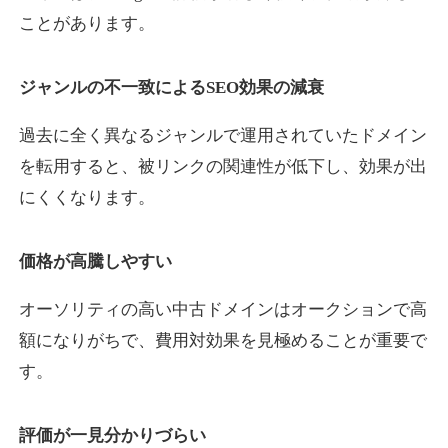
ことがあります。
yaoiso.com
ジャンルの不一致によるSEO効果の減衰
飲食
ジャンル
過去に全く異なるジャンルで運用されていたドメイン
35
DA
359
17年
外部リンク数
ドメイン年齢
を転用すると、被リンクの関連性が低下し、効果が出
10,800円
入札 0件
にくくなります。
詳細を見る
価格が高騰しやすい
outlaw-movie.jp
オーソリティの高い中古ドメインはオークションで高
エンターテイメント
ジャンル
額になりがちで、費用対効果を見極めることが重要で
35
DA
362
14年
外部リンク数
ドメイン年齢
す。
3,300円
入札 2件
評価が一見分かりづらい
詳細を見る