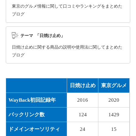
東京のグルメ情報に関して口コミやランキングをまとめた
ブログ
dka-hero.com
その他
ジャンル
テーマ 「日焼け止め」
40
DA
1070
15年
外部リンク数
ドメイン年齢
日焼け止めに関する商品の説明や使用法に関してまとめた
10,800円
入札 0件
ブログ
詳細を見る
日焼け止め
東京グルメ
mimpie.com
WayBack初回記録年
2016
2020
その他
ジャンル
40
DA
324
1年
外部リンク数
ドメイン年齢
バックリンク数
124
1429
10,800円
入札 0件
ドメインオーソリティ
24
15
詳細を見る