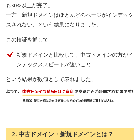
も30%以上が完了。
一方、新規ドメインはほとんどのページがインデック
express-soft.com
スされない、という結果になりました。
その他
ジャンル
この検証を通して
38
DA
919
26年
外部リンク数
ドメイン年齢
新規ドメインと比較して、中古ドメインの方がイ
10,800円
入札 0件
ンデックススピードが速いこと
詳細を見る
という結果が数値として表れました。
fukuoka-marathon.com
その他
ジャンル
38
DA
662
19年
外部リンク数
ドメイン年齢
10,800円
入札 0件
2. 中古ドメイン・新規ドメインとは？
詳細を見る