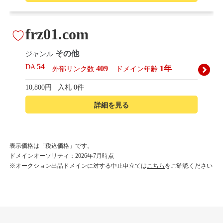
frz01.com
その他
ジャンル
54
DA
409
1年
外部リンク数
ドメイン年齢
10,800円
入札 0件
詳細を見る
korean-beautyshop.com
表示価格は「税込価格」です。
ドメインオーソリティ：2026年7月時点
その他
ジャンル
※オークション出品ドメインに対する中止申立ては
こちら
をご確認ください
54
DA
493
1年
外部リンク数
ドメイン年齢
10,800円
入札 0件
詳細を見る