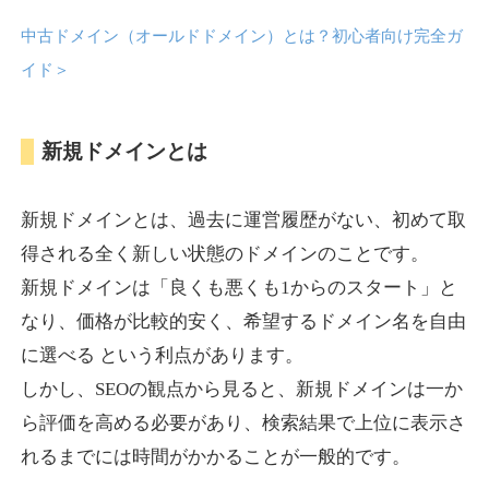
中古ドメイン（オールドドメイン）とは？初心者向け完全ガ
anipani.jp
イド
＞
ゲーム
ジャンル
新規ドメインとは
37
DA
418
12年
外部リンク数
ドメイン年齢
3,300円
入札 2件
新規ドメインとは、過去に運営履歴がない、初めて取
詳細を見る
得される全く新しい状態のドメインのことです。
新規ドメインは「良くも悪くも1からのスタート」と
lowslotfamilylocal.com
なり、価格が比較的安く、希望するドメイン名を自由
に選べる という利点があります。
その他
ジャンル
しかし、SEOの観点から見ると、新規ドメインは一か
37
DA
653
1年
外部リンク数
ドメイン年齢
ら評価を高める必要があり、検索結果で上位に表示さ
10,800円
入札 0件
れるまでには時間がかかることが一般的です。
詳細を見る