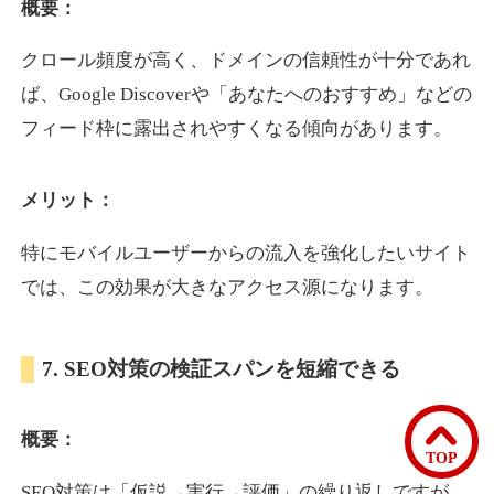
概要：
クロール頻度が高く、ドメインの信頼性が十分であれ
bomibomi.com
ば、Google Discoverや「あなたへのおすすめ」などの
音楽
ジャンル
フィード枠に露出されやすくなる傾向があります。
33
DA
183
15年
外部リンク数
ドメイン年齢
メリット：
10,800円
入札 0件
詳細を見る
特にモバイルユーザーからの流入を強化したいサイト
では、この効果が大きなアクセス源になります。
b1-kitakyushu.jp
7. SEO対策の検証スパンを短縮できる
イベント
ジャンル
33
DA
200
8年
外部リンク数
ドメイン年齢
概要：
3,300円
入札 2件
TOP
詳細を見る
SEO対策は「仮説→実行→評価」の繰り返しですが、