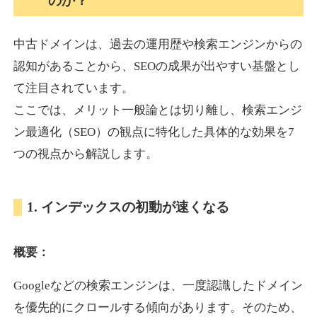
のか？
中古ドメインは、過去の運用歴や検索エンジンからの
akagi-yama.jp
認知があることから、SEOの成果が出やすい基盤とし
旅行
ジャンル
て注目されています。
35
DA
1004
15年
外部リンク数
ドメイン年齢
ここでは、メリット一般論とは切り離し、検索エンジ
3,300円
入札 2件
ン最適化（SEO）の観点に特化した具体的な効果を7
詳細を見る
つの視点から解説します。
2chnavi.net
1. インデックスの初動が速くなる
その他
ジャンル
概要：
35
DA
3998
20年
外部リンク数
ドメイン年齢
Googleなどの検索エンジンは、一度認識したドメイン
11,100円
入札 1件
を優先的にクロールする傾向があります。そのため、
詳細を見る