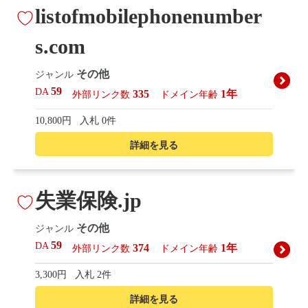
listofmobilephonenumber
s.com
その他
ジャンル
59
DA
335
1年
外部リンク数
ドメイン年齢
10,800円
入札 0件
詳細を見る
失業保険.jp
その他
ジャンル
59
DA
374
1年
外部リンク数
ドメイン年齢
3,300円
入札 2件
詳細を見る