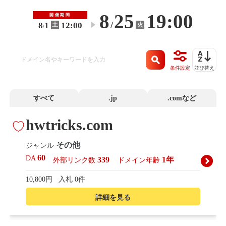
8
25
19:00
開催期間
/
8
1
12:00
火
土
〜
/
条件設定
並び替え
すべて
.jp
.comなど
hwtricks.com
その他
ジャンル
60
DA
339
1年
外部リンク数
ドメイン年齢
10,800円
入札 0件
詳細を見る