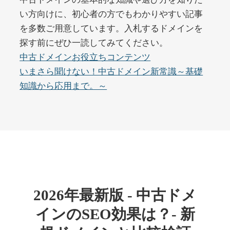
い方向けに、初心者の方でもわかりやすい記事
を多数ご用意しています。入札するドメインを
buywrite-plus.com
探す前にぜひ一読してみてください。
その他
ジャンル
中古ドメインお役立ちコンテンツ
45
DA
4677
2年
いまさら聞けない！中古ドメイン新常識～基礎
外部リンク数
ドメイン年齢
知識から応用まで。～
10,800円
入札 0件
詳細を見る
qbiz.jp
ビジネス
ジャンル
43
DA
963
14年
外部リンク数
ドメイン年齢
2026年最新版 - 中古ドメ
4,500円
入札 6件
インのSEO効果は？- 新
詳細を見る