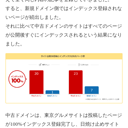
すると、新規ドメイン側ではインデックス登録されな
いページが続出しました。
designcrave.com
それに比べて中古ドメインのサイトはすべてのページ
その他
ジャンル
が公開後すぐにインデックスされるという結果になり
38
DA
1377
18年
外部リンク数
ドメイン年齢
ました。
10,800円
入札 0件
詳細を見る
actagainstaids.com
その他
ジャンル
38
DA
527
26年
外部リンク数
ドメイン年齢
10,800円
入札 0件
中古ドメインは、東京グルメサイトは投稿したページ
が100%インデックス登録完了し、日焼け止めサイト
詳細を見る