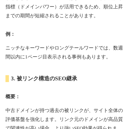
指標（ドメインパワー）が活用できるため、順位上昇
までの期間が短縮されることがあります。
yoshuhanten.com
飲食
ジャンル
例：
34
DA
271
25年
外部リンク数
ドメイン年齢
ニッチなキーワードやロングテールワードでは、数週
10,800円
入札 0件
間以内に1ページ目表示される事例もあります。
詳細を見る
3. 被リンク構造のSEO継承
naruto-20th.jp
概要：
イベント
ジャンル
34
DA
270
4年
外部リンク数
ドメイン年齢
中古ドメインが持つ過去の被リンクが、サイト全体の
3,600円
入札 3件
評価基盤を強化します。リンク元のドメインが高品質
詳細を見る
で関連性が高い場合、より強いSEO効果が得られま