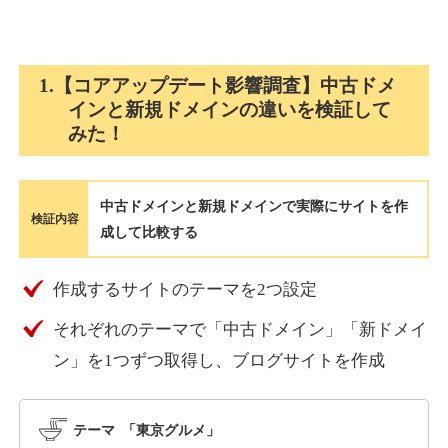
holocardstrategy.jp
1.【コアアップデート影響調査】中古ドメ
インと新規ドメインの違いを検証して
趣味
ジャンル
みた！
40
DA
702
2年
外部リンク数
ドメイン年齢
3,300円
入札 3件
中古ドメインと新規ドメインで実際にサイトを作
詳細を見る
検証内容
成して比較する
suka-jp.com
作成するサイトのテーマを2つ設定
それぞれのテーマで「中古ドメイン」「新ドメイ
その他
ジャンル
40
ン」を1つずつ取得し、ブログサイトを作成
DA
2518
1年
外部リンク数
ドメイン年齢
10,800円
入札 0件
テーマ 「東京グルメ」
詳細を見る