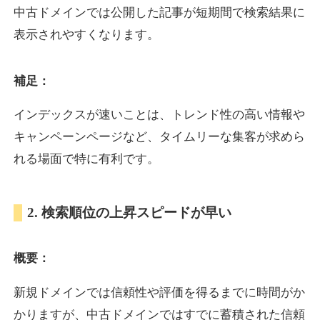
中古ドメインでは公開した記事が短期間で検索結果に
表示されやすくなります。
oazo.jp
補足：
プレミアム文字列
ジャンル
35
DA
626
22年
外部リンク数
ドメイン年齢
インデックスが速いことは、トレンド性の高い情報や
3,300円
入札 2件
キャンペーンページなど、タイムリーな集客が求めら
詳細を見る
れる場面で特に有利です。
e-b.jp
2. 検索順位の上昇スピードが早い
プレミアム文字列
ジャンル
概要：
35
DA
368
3年
外部リンク数
ドメイン年齢
3,300円
入札 2件
新規ドメインでは信頼性や評価を得るまでに時間がか
かりますが、中古ドメインではすでに蓄積された信頼
詳細を見る