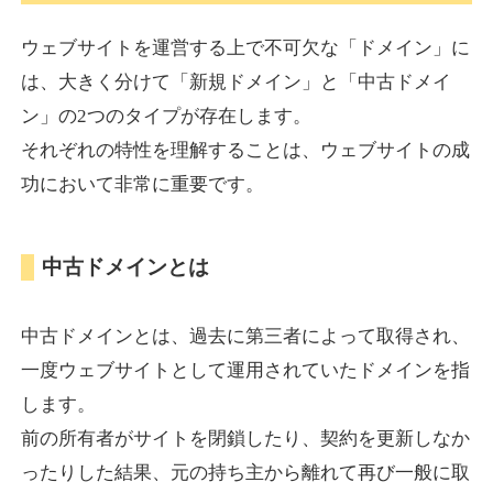
ウェブサイトを運営する上で不可欠な「ドメイン」に
torigirl-movie.com
は、大きく分けて「新規ドメイン」と「中古ドメイ
ン」の2つのタイプが存在します。
その他
ジャンル
それぞれの特性を理解することは、ウェブサイトの成
38
DA
383
10年
外部リンク数
ドメイン年齢
功において非常に重要です。
10,800円
入札 0件
詳細を見る
中古ドメインとは
vrnvroomn.com
中古ドメインとは、過去に第三者によって取得され、
通販
ジャンル
一度ウェブサイトとして運用されていたドメインを指
37
DA
1051
4年
外部リンク数
ドメイン年齢
します。
前の所有者がサイトを閉鎖したり、契約を更新しなか
10,800円
入札 0件
ったりした結果、元の持ち主から離れて再び一般に取
詳細を見る