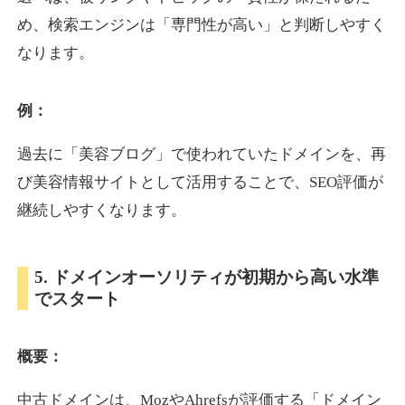
め、検索エンジンは「専門性が高い」と判断しやすく
なります。
otomedou.info
ゲーム
ジャンル
例：
34
DA
246
12年
外部リンク数
ドメイン年齢
過去に「美容ブログ」で使われていたドメインを、再
10,800円
入札 0件
び美容情報サイトとして活用することで、SEO評価が
詳細を見る
継続しやすくなります。
kakusen-kun.com
5. ドメインオーソリティが初期から高い水準
でスタート
エンターテイメント
ジャンル
34
DA
338
13年
外部リンク数
ドメイン年齢
概要：
10,800円
入札 0件
詳細を見る
中古ドメインは、MozやAhrefsが評価する「ドメイン