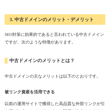
onlinepokerbetdansk.com
3. 中古ドメインのメリット・デメリット
その他
ジャンル
37
DA
SEO対策に効果的であると言われている中古ドメイン
629
1年
外部リンク数
ドメイン年齢
ですが、次のような特徴があります。
10,800円
入札 0件
詳細を見る
中古ドメインのメリットとは？
econopundit.com
中古ドメインの主なメリットは以下のとおりです。
その他
ジャンル
37
DA
446
23年
外部リンク数
ドメイン年齢
被リンク資産を活用できる
10,800円
入札 0件
以前の運用サイトで獲得した高品質な外部リンクが引
詳細を見る