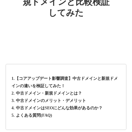
規ドメインと比較検証
してみた
rageboy.com
その他
ジャンル
42
DA
1724
29年
外部リンク数
ドメイン年齢
10,800円
入札 0件
詳細を見る
1.【コアアップデート影響調査】中古ドメインと新規ドメ
sug-web.jp
インの違いを検証してみた！
2. 中古ドメイン・新規ドメインとは？
その他
ジャンル
3. 中古ドメインのメリット・デメリット
42
DA
740
13年
外部リンク数
ドメイン年齢
4. 中古ドメインはSEOにどんな効果があるのか？
5. よくある質問(FAQ)
3,300円
入札 2件
詳細を見る