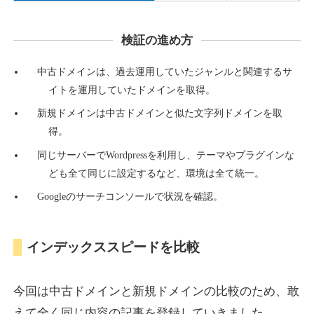
検証の進め方
countdown-x.com
中古ドメインは、過去運用していたジャンルと関連するサ
その他
ジャンル
イトを運用していたドメインを取得。
39
DA
479
14年
外部リンク数
ドメイン年齢
新規ドメインは中古ドメインと似た文字列ドメインを取
10,800円
入札 0件
得。
詳細を見る
同じサーバーでWordpressを利用し、テーマやプラグインな
ども全て同じに設定するなど、環境は全て統一。
Googleのサーチコンソールで状況を確認。
campus-web.jp
就職・転職
ジャンル
インデックススピードを比較
38
DA
1151
8年
外部リンク数
ドメイン年齢
3,600円
入札 3件
今回は中古ドメインと新規ドメインの比較のため、敢
詳細を見る
えて全く同じ内容の記事を登録していきました。