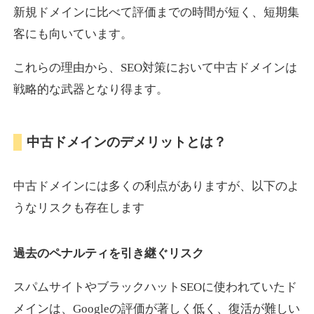
新規ドメインに比べて評価までの時間が短く、短期集
客にも向いています。
motokari.jp
これらの理由から、SEO対策において中古ドメインは
エンターテイメント
ジャンル
戦略的な武器となり得ます。
35
DA
947
21年
外部リンク数
ドメイン年齢
3,300円
入札 2件
中古ドメインのデメリットとは？
詳細を見る
中古ドメインには多くの利点がありますが、以下のよ
uho2.com
うなリスクも存在します
通販
ジャンル
過去のペナルティを引き継ぐリスク
35
DA
282
12年
外部リンク数
ドメイン年齢
10,800円
入札 0件
スパムサイトやブラックハットSEOに使われていたド
メインは、Googleの評価が著しく低く、復活が難しい
詳細を見る