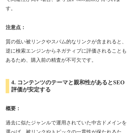
す。
inublo.jp
注意点：
ペット
ジャンル
34
DA
質の低い被リンクやスパム的なリンクが含まれると、
2080
21年
外部リンク数
ドメイン年齢
逆に検索エンジンからネガティブに評価されることも
3,600円
入札 3件
あるため、購入前の精査が不可欠です。
詳細を見る
4. コンテンツのテーマと親和性があるとSEO
uragu.com
評価が安定する
通販
ジャンル
34
DA
概要：
331
20年
外部リンク数
ドメイン年齢
11,100円
入札 1件
過去に似たジャンルで運用されていた中古ドメインを
詳細を見る
選べば、被リンクやトピックの一貫性が保たれるた