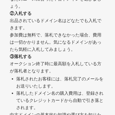
ょう。
②入札する
debtconsolidationorg.info
出品されているドメイン名はどなたでも入札で
きます。
その他
ジャンル
49
DA
参加費は無料で、落札できなかった場合、費用
389
1年
外部リンク数
ドメイン年齢
は一切かかりません。気になるドメインがあっ
10,800円
入札 0件
たら気軽に入札してみましょう。
詳細を見る
③落札する
オークション終了時に最高額を入札している方
が落札者となります。
portalvidalivre.com
落札されたお客様には、落札完了のメールを
その他
ジャンル
お送りいたします。
47
DA
2202
5年
落札したドメイン名の購入費用は、登録され
外部リンク数
ドメイン年齢
ているクレジットカードから自動で引き落と
10,800円
入札 0件
されます。
詳細を見る
中古ドメインの基本的な知識や選び方を知りた