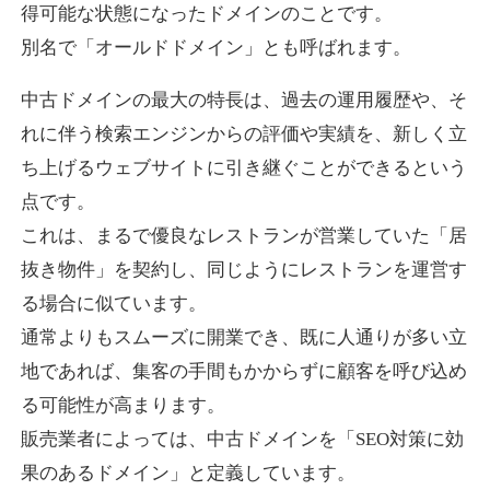
得可能な状態になったドメインのことです。
別名で「オールドドメイン」とも呼ばれます。
higehiro-anime.com
中古ドメインの最大の特長は、過去の運用履歴や、そ
エンターテイメント
ジャンル
れに伴う検索エンジンからの評価や実績を、新しく立
37
DA
882
6年
外部リンク数
ドメイン年齢
ち上げるウェブサイトに引き継ぐことができるという
10,800円
入札 0件
点です。
これは、まるで優良なレストランが営業していた「居
詳細を見る
抜き物件」を契約し、同じようにレストランを運営す
る場合に似ています。
box-cafe.jp
通常よりもスムーズに開業でき、既に人通りが多い立
飲食
ジャンル
地であれば、集客の手間もかからずに顧客を呼び込め
37
DA
217
8年
外部リンク数
ドメイン年齢
る可能性が高まります。
販売業者によっては、中古ドメインを「SEO対策に効
3,300円
入札 2件
果のあるドメイン」と定義しています。
詳細を見る