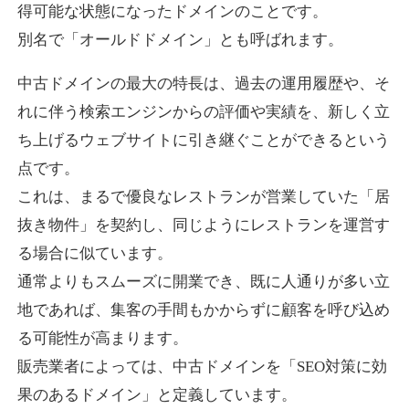
得可能な状態になったドメインのことです。
別名で「オールドドメイン」とも呼ばれます。
higehiro-anime.com
中古ドメインの最大の特長は、過去の運用履歴や、そ
エンターテイメント
ジャンル
れに伴う検索エンジンからの評価や実績を、新しく立
37
DA
882
6年
外部リンク数
ドメイン年齢
ち上げるウェブサイトに引き継ぐことができるという
10,800円
入札 0件
点です。
これは、まるで優良なレストランが営業していた「居
詳細を見る
抜き物件」を契約し、同じようにレストランを運営す
る場合に似ています。
box-cafe.jp
通常よりもスムーズに開業でき、既に人通りが多い立
飲食
ジャンル
地であれば、集客の手間もかからずに顧客を呼び込め
37
DA
217
8年
外部リンク数
ドメイン年齢
る可能性が高まります。
販売業者によっては、中古ドメインを「SEO対策に効
3,300円
入札 2件
果のあるドメイン」と定義しています。
詳細を見る