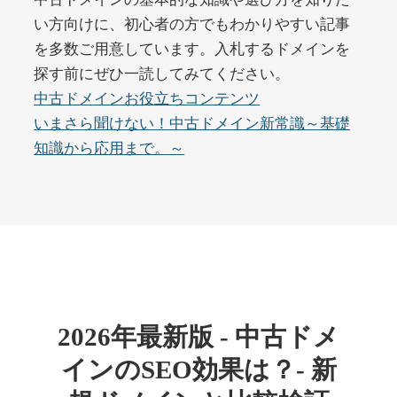
い方向けに、初心者の方でもわかりやすい記事
を多数ご用意しています。入札するドメインを
buywrite-plus.com
探す前にぜひ一読してみてください。
その他
ジャンル
中古ドメインお役立ちコンテンツ
45
DA
4677
2年
いまさら聞けない！中古ドメイン新常識～基礎
外部リンク数
ドメイン年齢
知識から応用まで。～
10,800円
入札 0件
詳細を見る
qbiz.jp
ビジネス
ジャンル
43
DA
963
14年
外部リンク数
ドメイン年齢
2026年最新版 - 中古ドメ
4,500円
入札 6件
インのSEO効果は？- 新
詳細を見る