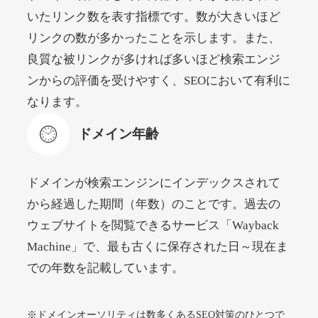
いたリンク数を表す指標です。数が大きいほど
リンクの数が多かったことを示します。また、
beamie.jp
良質な被リンクが多ければ多いほど検索エンジ
エンターテイメント
ジャンル
ンからの評価を受けやすく、SEOにおいて有利に
52
DA
3790
16年
外部リンク数
ドメイン年齢
なります。
4,200円
入札 7件
ドメイン年齢
詳細を見る
ドメインが検索エンジンにインデックスされて
themusicnotebook.com
から経過した期間（年数）のことです。過去の
ウェブサイトを閲覧できるサービス「Wayback
その他
ジャンル
Machine」で、最も古くに保存された日～現在ま
52
DA
392
1年
外部リンク数
ドメイン年齢
での年数を記載しています。
10,800円
入札 0件
詳細を見る
※ドメインオーソリティは数多くあるSEO対策のひとつで