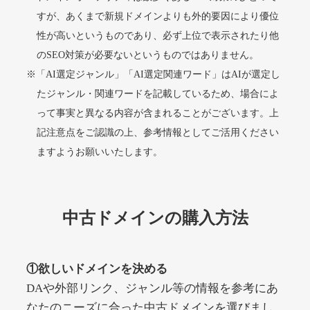
すが、あくまで新規ドメインよりも外的要因により優位
性が高いというものであり、必ず上位で表示されたり他
alprostadil-br.info
のSEO対策が必要ないというものではありません。
※「AI選定ジャンル」「AI選定関連ワード」はAIが選定し
その他
ジャンル
51
DA
たジャンル・関連ワードを記載しているため、場合によ
1202
1年
外部リンク数
ドメイン年齢
って事実と異なる内容が含まれることがございます。上
10,800円
入札 0件
記注意点をご認識の上、参考情報としてご活用ください
詳細を見る
ますようお願いいたします。
toto-robot.com
中古ドメインの購入方法
その他
ジャンル
51
DA
487
1年
外部リンク数
ドメイン年齢
①欲しいドメインを決める
10,800円
入札 0件
DAや外部リンク、ジャンル等の情報を参考にあ
詳細を見る
なたのニーズに合った中古ドメインを選びまし