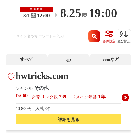
8
25
19:00
開催期間
/
8
1
12:00
火
土
〜
/
条件設定
並び替え
すべて
.jp
.comなど
hwtricks.com
その他
ジャンル
60
DA
339
1年
外部リンク数
ドメイン年齢
10,800円
入札 0件
詳細を見る