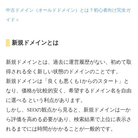
中古ドメイン（オールドドメイン）とは？初心者向け完全ガ
anipani.jp
イド
＞
ゲーム
ジャンル
新規ドメインとは
37
DA
418
12年
外部リンク数
ドメイン年齢
3,300円
入札 2件
新規ドメインとは、過去に運営履歴がない、初めて取
詳細を見る
得される全く新しい状態のドメインのことです。
新規ドメインは「良くも悪くも1からのスタート」と
lowslotfamilylocal.com
なり、価格が比較的安く、希望するドメイン名を自由
に選べる という利点があります。
その他
ジャンル
しかし、SEOの観点から見ると、新規ドメインは一か
37
DA
653
1年
外部リンク数
ドメイン年齢
ら評価を高める必要があり、検索結果で上位に表示さ
10,800円
入札 0件
れるまでには時間がかかることが一般的です。
詳細を見る