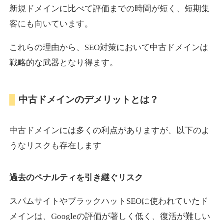
新規ドメインに比べて評価までの時間が短く、短期集
客にも向いています。
motokari.jp
これらの理由から、SEO対策において中古ドメインは
エンターテイメント
ジャンル
戦略的な武器となり得ます。
35
DA
947
21年
外部リンク数
ドメイン年齢
3,300円
入札 2件
中古ドメインのデメリットとは？
詳細を見る
中古ドメインには多くの利点がありますが、以下のよ
uho2.com
うなリスクも存在します
通販
ジャンル
過去のペナルティを引き継ぐリスク
35
DA
282
12年
外部リンク数
ドメイン年齢
10,800円
入札 0件
スパムサイトやブラックハットSEOに使われていたド
メインは、Googleの評価が著しく低く、復活が難しい
詳細を見る