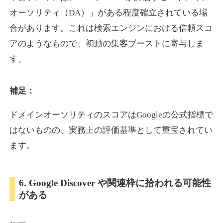
オーソリティ（DA）」がある程度確立されている場
合があります。これは検索エンジンにおける信頼スコ
showanavi.jp
アのようなもので、初動の集客ブーストに寄与しま
書籍
ジャンル
す。
33
DA
979
18年
外部リンク数
ドメイン年齢
3,600円
入札 3件
補足：
詳細を見る
ドメインオーソリティのスコアはGoogleの公式指標で
はないものの、実務上の評価基準として重宝されてい
aoyamasmiprp.jp
ます。
教育
ジャンル
33
DA
6. Google Discover や関連枠に拾われる可能性
145
16年
外部リンク数
ドメイン年齢
がある
3,300円
入札 2件
詳細を見る