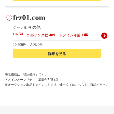
frz01.com
その他
ジャンル
54
DA
409
1年
外部リンク数
ドメイン年齢
10,800円
入札 0件
詳細を見る
korean-beautyshop.com
表示価格は「税込価格」です。
ドメインオーソリティ：2026年7月時点
その他
ジャンル
※オークション出品ドメインに対する中止申立ては
こちら
をご確認ください
54
DA
493
1年
外部リンク数
ドメイン年齢
10,800円
入札 0件
詳細を見る