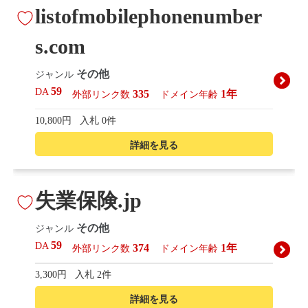
listofmobilephonenumber
s.com
その他
ジャンル
59
DA
335
1年
外部リンク数
ドメイン年齢
10,800円
入札 0件
詳細を見る
失業保険.jp
その他
ジャンル
59
DA
374
1年
外部リンク数
ドメイン年齢
3,300円
入札 2件
詳細を見る