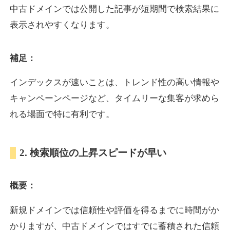
中古ドメインでは公開した記事が短期間で検索結果に
表示されやすくなります。
oazo.jp
補足：
プレミアム文字列
ジャンル
35
DA
626
22年
外部リンク数
ドメイン年齢
インデックスが速いことは、トレンド性の高い情報や
3,300円
入札 2件
キャンペーンページなど、タイムリーな集客が求めら
詳細を見る
れる場面で特に有利です。
e-b.jp
2. 検索順位の上昇スピードが早い
プレミアム文字列
ジャンル
概要：
35
DA
368
3年
外部リンク数
ドメイン年齢
3,300円
入札 2件
新規ドメインでは信頼性や評価を得るまでに時間がか
かりますが、中古ドメインではすでに蓄積された信頼
詳細を見る