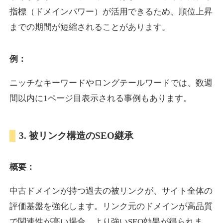
指標（ドメインパワー）が活用できるため、順位上昇
までの期間が短縮されることがあります。
yoshuhanten.com
飲食
ジャンル
例：
34
DA
271
25年
外部リンク数
ドメイン年齢
ニッチなキーワードやロングテールワードでは、数週
10,800円
入札 0件
間以内に1ページ目表示される事例もあります。
詳細を見る
3. 被リンク構造のSEO継承
naruto-20th.jp
概要：
イベント
ジャンル
34
DA
270
4年
外部リンク数
ドメイン年齢
中古ドメインが持つ過去の被リンクが、サイト全体の
3,600円
入札 3件
評価基盤を強化します。リンク元のドメインが高品質
詳細を見る
で関連性が高い場合、より強いSEO効果が得られま