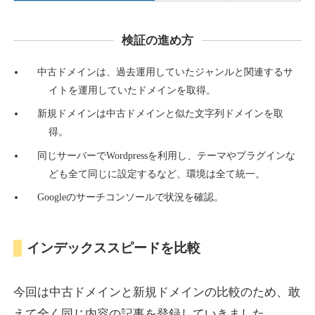
検証の進め方
countdown-x.com
中古ドメインは、過去運用していたジャンルと関連するサ
その他
ジャンル
イトを運用していたドメインを取得。
39
DA
479
14年
外部リンク数
ドメイン年齢
新規ドメインは中古ドメインと似た文字列ドメインを取
10,800円
入札 0件
得。
詳細を見る
同じサーバーでWordpressを利用し、テーマやプラグインな
ども全て同じに設定するなど、環境は全て統一。
Googleのサーチコンソールで状況を確認。
campus-web.jp
就職・転職
ジャンル
インデックススピードを比較
38
DA
1151
8年
外部リンク数
ドメイン年齢
3,600円
入札 3件
今回は中古ドメインと新規ドメインの比較のため、敢
詳細を見る
えて全く同じ内容の記事を登録していきました。