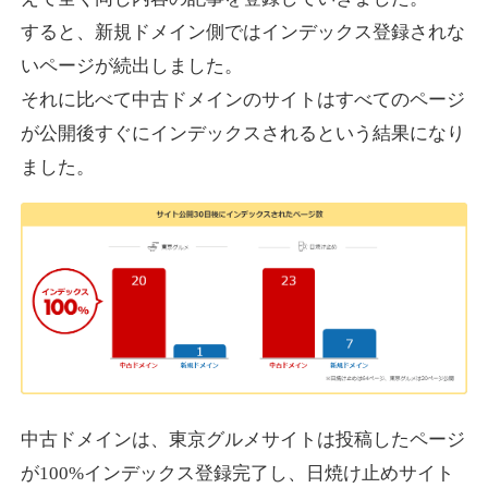
すると、新規ドメイン側ではインデックス登録されな
いページが続出しました。
designcrave.com
それに比べて中古ドメインのサイトはすべてのページ
その他
ジャンル
が公開後すぐにインデックスされるという結果になり
38
DA
1377
18年
外部リンク数
ドメイン年齢
ました。
10,800円
入札 0件
詳細を見る
actagainstaids.com
その他
ジャンル
38
DA
527
26年
外部リンク数
ドメイン年齢
10,800円
入札 0件
中古ドメインは、東京グルメサイトは投稿したページ
が100%インデックス登録完了し、日焼け止めサイト
詳細を見る