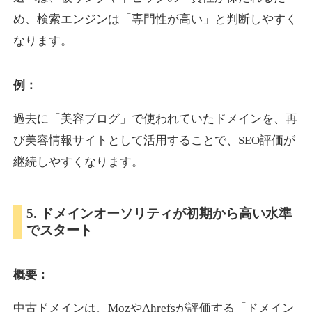
め、検索エンジンは「専門性が高い」と判断しやすく
なります。
otomedou.info
ゲーム
ジャンル
例：
34
DA
246
12年
外部リンク数
ドメイン年齢
過去に「美容ブログ」で使われていたドメインを、再
10,800円
入札 0件
び美容情報サイトとして活用することで、SEO評価が
詳細を見る
継続しやすくなります。
kakusen-kun.com
5. ドメインオーソリティが初期から高い水準
でスタート
エンターテイメント
ジャンル
34
DA
338
13年
外部リンク数
ドメイン年齢
概要：
10,800円
入札 0件
詳細を見る
中古ドメインは、MozやAhrefsが評価する「ドメイン