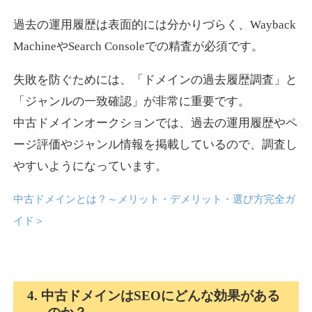
過去の運用履歴は表面的には分かりづらく、Wayback
news-log.jp
MachineやSearch Consoleでの精査が必須です。
エンターテイメント
ジャンル
失敗を防ぐためには、「ドメインの過去履歴調査」と
35
DA
759
9年
外部リンク数
ドメイン年齢
「ジャンルの一致確認」が非常に重要です。
中古ドメインオークションでは、過去の運用履歴やペ
3,300円
入札 2件
ージ評価やジャンル情報を掲載しているので、調査し
詳細を見る
やすいようになっています。
中古ドメインとは？～メリット・デメリット・選び方完全ガ
shadosoku.com
イド
＞
エンターテイメント
ジャンル
35
DA
460
10年
外部リンク数
ドメイン年齢
10,800円
入札 0件
4. 中古ドメインはSEOにどんな効果がある
詳細を見る