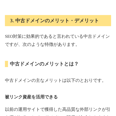
onlinepokerbetdansk.com
3. 中古ドメインのメリット・デメリット
その他
ジャンル
37
DA
SEO対策に効果的であると言われている中古ドメイン
629
1年
外部リンク数
ドメイン年齢
ですが、次のような特徴があります。
10,800円
入札 0件
詳細を見る
中古ドメインのメリットとは？
econopundit.com
中古ドメインの主なメリットは以下のとおりです。
その他
ジャンル
37
DA
446
23年
外部リンク数
ドメイン年齢
被リンク資産を活用できる
10,800円
入札 0件
以前の運用サイトで獲得した高品質な外部リンクが引
詳細を見る