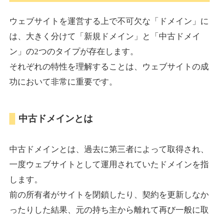
ウェブサイトを運営する上で不可欠な「ドメイン」に
torigirl-movie.com
は、大きく分けて「新規ドメイン」と「中古ドメイ
ン」の2つのタイプが存在します。
その他
ジャンル
それぞれの特性を理解することは、ウェブサイトの成
38
DA
383
10年
外部リンク数
ドメイン年齢
功において非常に重要です。
10,800円
入札 0件
詳細を見る
中古ドメインとは
vrnvroomn.com
中古ドメインとは、過去に第三者によって取得され、
通販
ジャンル
一度ウェブサイトとして運用されていたドメインを指
37
DA
1051
4年
外部リンク数
ドメイン年齢
します。
前の所有者がサイトを閉鎖したり、契約を更新しなか
10,800円
入札 0件
ったりした結果、元の持ち主から離れて再び一般に取
詳細を見る