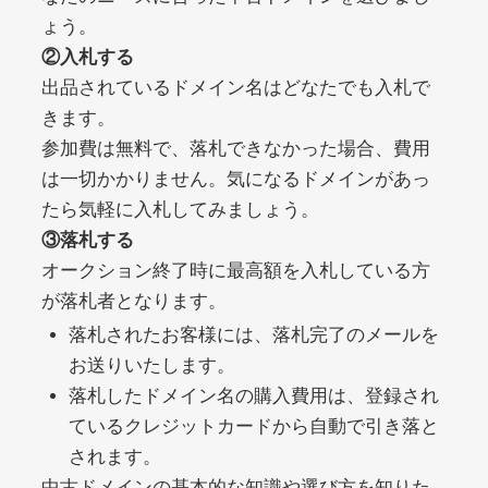
ょう。
②入札する
debtconsolidationorg.info
出品されているドメイン名はどなたでも入札で
きます。
その他
ジャンル
49
DA
参加費は無料で、落札できなかった場合、費用
389
1年
外部リンク数
ドメイン年齢
は一切かかりません。気になるドメインがあっ
10,800円
入札 0件
たら気軽に入札してみましょう。
詳細を見る
③落札する
オークション終了時に最高額を入札している方
が落札者となります。
portalvidalivre.com
落札されたお客様には、落札完了のメールを
その他
ジャンル
お送りいたします。
47
DA
2202
5年
落札したドメイン名の購入費用は、登録され
外部リンク数
ドメイン年齢
ているクレジットカードから自動で引き落と
10,800円
入札 0件
されます。
詳細を見る
中古ドメインの基本的な知識や選び方を知りた