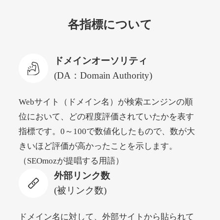
各指標について
newyorktodaylive.com
その他
ジャンル
ドメインオーソリティ
53
DA
430
2年
外部リンク数
ドメイン年齢
(DA：Domain Authority)
10,800円
入札 0件
Webサイト（ドメイン名）が検索エンジンの順
詳細を見る
位において、どの程度評価されていたかを表す
指標です。0～100で数値化したもので、数が大
dog-life-jacket.com
きいほど評価が高かったことを示します。
（SEOmozが提唱する用語）
その他
ジャンル
外部リンク数
53
DA
393
1年
外部リンク数
ドメイン年齢
(被リンク数)
10,800円
入札 0件
詳細を見る
ドメイン名に対して、外部サイトから貼られて