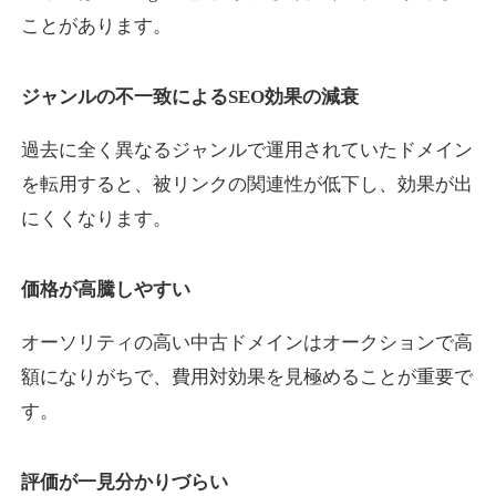
ことがあります。
yaoiso.com
ジャンルの不一致によるSEO効果の減衰
飲食
ジャンル
過去に全く異なるジャンルで運用されていたドメイン
35
DA
359
17年
外部リンク数
ドメイン年齢
を転用すると、被リンクの関連性が低下し、効果が出
10,800円
入札 0件
にくくなります。
詳細を見る
価格が高騰しやすい
outlaw-movie.jp
オーソリティの高い中古ドメインはオークションで高
エンターテイメント
ジャンル
額になりがちで、費用対効果を見極めることが重要で
35
DA
362
14年
外部リンク数
ドメイン年齢
す。
3,300円
入札 2件
評価が一見分かりづらい
詳細を見る