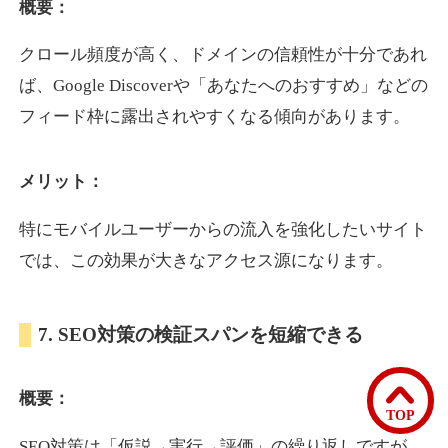
概要：
クロール頻度が高く、ドメインの信頼性が十分であれ
bomibomi.com
ば、Google Discoverや「あなたへのおすすめ」などの
音楽
ジャンル
フィード枠に露出されやすくなる傾向があります。
33
DA
183
15年
外部リンク数
ドメイン年齢
メリット：
10,800円
入札 0件
詳細を見る
特にモバイルユーザーからの流入を強化したいサイト
では、この効果が大きなアクセス源になります。
b1-kitakyushu.jp
7. SEO対策の検証スパンを短縮できる
イベント
ジャンル
33
DA
200
8年
外部リンク数
ドメイン年齢
概要：
3,300円
入札 2件
TOP
詳細を見る
SEO対策は「仮説→実行→評価」の繰り返しですが、