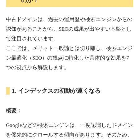
のか？
中古ドメインは、過去の運用歴や検索エンジンからの
akagi-yama.jp
認知があることから、SEOの成果が出やすい基盤とし
旅行
ジャンル
て注目されています。
35
DA
1004
15年
外部リンク数
ドメイン年齢
ここでは、メリット一般論とは切り離し、検索エンジ
3,300円
入札 2件
ン最適化（SEO）の観点に特化した具体的な効果を7
詳細を見る
つの視点から解説します。
2chnavi.net
1. インデックスの初動が速くなる
その他
ジャンル
概要：
35
DA
3998
20年
外部リンク数
ドメイン年齢
Googleなどの検索エンジンは、一度認識したドメイン
11,100円
入札 1件
を優先的にクロールする傾向があります。そのため、
詳細を見る