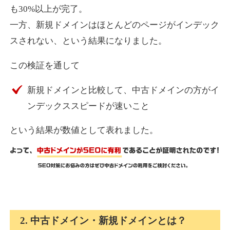
も30%以上が完了。
一方、新規ドメインはほとんどのページがインデック
express-soft.com
スされない、という結果になりました。
その他
ジャンル
この検証を通して
38
DA
919
26年
外部リンク数
ドメイン年齢
新規ドメインと比較して、中古ドメインの方がイ
10,800円
入札 0件
ンデックススピードが速いこと
詳細を見る
という結果が数値として表れました。
fukuoka-marathon.com
その他
ジャンル
38
DA
662
19年
外部リンク数
ドメイン年齢
10,800円
入札 0件
2. 中古ドメイン・新規ドメインとは？
詳細を見る