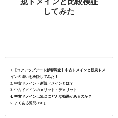
規ドメインと比較検証
してみた
rageboy.com
その他
ジャンル
42
DA
1724
29年
外部リンク数
ドメイン年齢
10,800円
入札 0件
詳細を見る
1.【コアアップデート影響調査】中古ドメインと新規ドメ
sug-web.jp
インの違いを検証してみた！
2. 中古ドメイン・新規ドメインとは？
その他
ジャンル
3. 中古ドメインのメリット・デメリット
42
DA
740
13年
外部リンク数
ドメイン年齢
4. 中古ドメインはSEOにどんな効果があるのか？
5. よくある質問(FAQ)
3,300円
入札 2件
詳細を見る