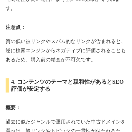
す。
inublo.jp
注意点：
ペット
ジャンル
34
DA
質の低い被リンクやスパム的なリンクが含まれると、
2080
21年
外部リンク数
ドメイン年齢
逆に検索エンジンからネガティブに評価されることも
3,600円
入札 3件
あるため、購入前の精査が不可欠です。
詳細を見る
4. コンテンツのテーマと親和性があるとSEO
uragu.com
評価が安定する
通販
ジャンル
34
DA
概要：
331
20年
外部リンク数
ドメイン年齢
11,100円
入札 1件
過去に似たジャンルで運用されていた中古ドメインを
詳細を見る
選べば、被リンクやトピックの一貫性が保たれるた