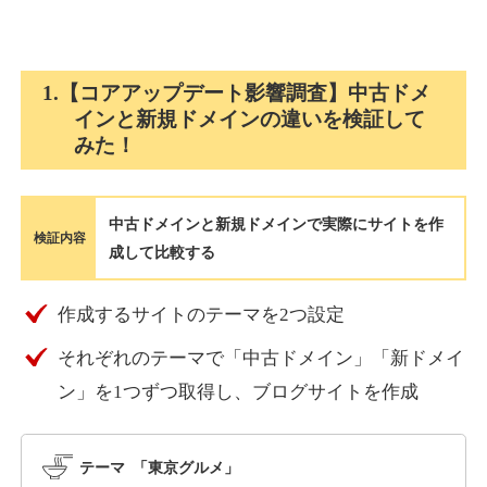
holocardstrategy.jp
1.【コアアップデート影響調査】中古ドメ
インと新規ドメインの違いを検証して
趣味
ジャンル
みた！
40
DA
702
2年
外部リンク数
ドメイン年齢
3,300円
入札 3件
中古ドメインと新規ドメインで実際にサイトを作
詳細を見る
検証内容
成して比較する
suka-jp.com
作成するサイトのテーマを2つ設定
それぞれのテーマで「中古ドメイン」「新ドメイ
その他
ジャンル
40
ン」を1つずつ取得し、ブログサイトを作成
DA
2518
1年
外部リンク数
ドメイン年齢
10,800円
入札 0件
テーマ 「東京グルメ」
詳細を見る