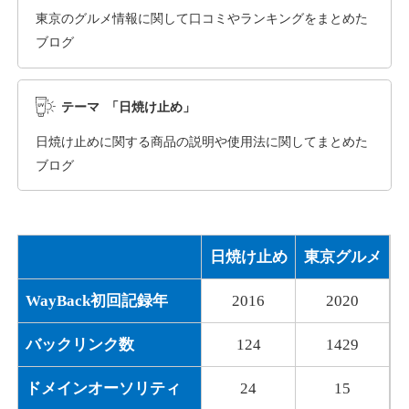
東京のグルメ情報に関して口コミやランキングをまとめた
ブログ
dka-hero.com
その他
ジャンル
テーマ 「日焼け止め」
40
DA
1070
15年
外部リンク数
ドメイン年齢
日焼け止めに関する商品の説明や使用法に関してまとめた
10,800円
入札 0件
ブログ
詳細を見る
日焼け止め
東京グルメ
mimpie.com
WayBack初回記録年
2016
2020
その他
ジャンル
40
DA
324
1年
外部リンク数
ドメイン年齢
バックリンク数
124
1429
10,800円
入札 0件
ドメインオーソリティ
24
15
詳細を見る