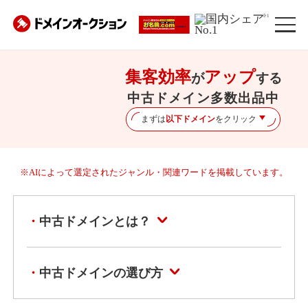
※1
集客効率
アップ
が
する
中古ドメイン多数出品中
まずは
以下ドメイン
をクリック
※AIによって選定されたジャンル・関連ワードを掲載しています。
中古ドメインとは？
中古ドメインの選び方